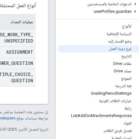
الدعوات الخاصة بالمستخدمين
أنواع العمل المحتمَلة
user
Profiles
.
guardian
عمليات التعداد
الأنواع
السياسة الإضافية
SE
_
WORK
_
TYPE
_
UNSPECIFIED
وضع المُسنَد إليه
نوع دورة العمل
ASSIGNMENT
التاريخ
SWER
_
QUESTION
ملفات Drive
مجلد Drive
TIPLE
_
CHOICE
_
النموذج
QUESTION
فئة الدرجة
Grading
Period
Settings
خيارات الطلاب الفردية
رابط
إنّ محتوى هذه الصفحة مرخّص 
List
Add
On
Attachments
Response
مراجعة
سياسات موقع Google Developers‏
المواد
تاريخ التعديل الأخير: 2025-07-25 (حسب التوقيت العالمي المتفَّق عليه)
تعديل فردي الطلاب
إصدار المعاينة