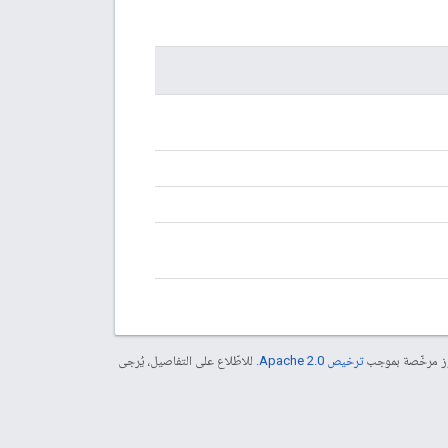
موز مرخّصة بموجب
ترخيص Apache 2.0‏
. للاطّلاع على التفاصيل، يُرجى