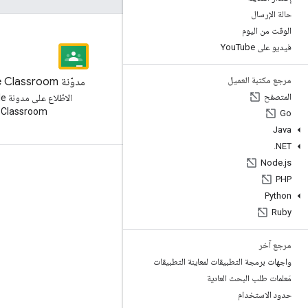
حالة الإرسال
الوقت من اليوم
فيديو على You
Tube
مرجع مكتبة العميل
المدونة
مدوّنة Google Classroom
المتصفح
الاطّلاع على مدونة Google
الاطّل
Classroom
Workspace Developers
Go
Java
.
NET
Node
.
js
Google Workspace لمطوّري البرامج
PHP
نظرة عامة حول المنصة
Python
Ruby
منتجات مطوّري البرامج
ملاحظات حول الإصدار
مرجع آخر
دعم مطوّر البرامج
واجهات برمجة التطبيقات لمعاينة التطبيقات
مَعلمات طلب البحث العادية
بنود الخدمة
حدود الاستخدام