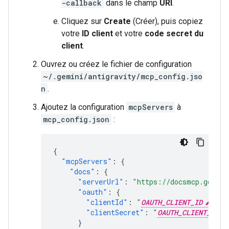
-callback
dans le champ
URI
.
Cliquez sur
Create
(Créer), puis copiez
votre
ID client
et votre
code secret du
client
.
Ouvrez ou créez le fichier de configuration
~/.gemini/antigravity/mcp_config.jso
n
.
Ajoutez la configuration
mcpServers
à
mcp_config.json
:
{
"mcpServers"
:
{
"docs"
:
{
"serverUrl"
:
"https://docsmcp.google
"oauth"
:
{
"clientId"
:
"
OAUTH_CLIENT_ID
"
,
"clientSecret"
:
"
OAUTH_CLIENT_SECR
}