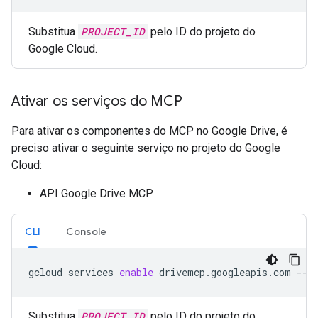
Substitua
PROJECT_ID
pelo ID do projeto do
Google Cloud.
Ativar os serviços do MCP
Para ativar os componentes do MCP no Google Drive, é
preciso ativar o seguinte serviço no projeto do Google
Cloud:
API Google Drive MCP
CLI
Console
gcloud
services
enable
drivemcp.googleapis.com
--p
Substitua
PROJECT_ID
pelo ID do projeto do