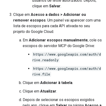
usuários de teste autorizados. Depois,
clique em
Salvar
.
Clique em
Acesso a dados
>
Adicionar ou
remover escopos
. Um painel vai aparecer com uma
lista de escopos para cada API ativada no seu
projeto do Google Cloud.
Em
Adicionar escopos manualmente
, cole os
escopos do servidor MCP do Google Drive:
https://www.googleapis.com/auth/d
rive.readonly
https://www.googleapis.com/auth/d
rive.file
Clique em
Adicionar à tabela
.
Clique em
Atualizar
.
Depois de selecionar os escopos exigidos
pelo app, clique em
Salvar
na página
Acesso a