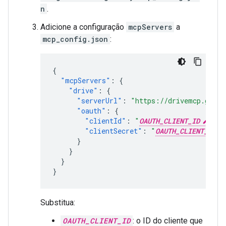
n
.
Adicione a configuração
mcpServers
a
mcp_config.json
:
{
"mcpServers"
:
{
"drive"
:
{
"serverUrl"
:
"https://drivemcp.googl
"oauth"
:
{
"clientId"
:
"
OAUTH_CLIENT_ID
"
,
"clientSecret"
:
"
OAUTH_CLIENT_SECR
}
}
}
}
Substitua:
OAUTH_CLIENT_ID
: o ID do cliente que