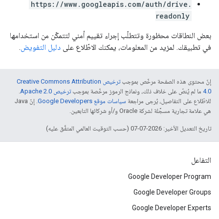
https://www.googleapis.com/auth/drive.
readonly
بعض النطاقات محظورة وتتطلّب إجراء تقييم أمني لتتمكّن من استخدامها
في تطبيقك. لمزيد من المعلومات، يمكنك الاطّلاع على
دليل التفويض
.
إنّ محتوى هذه الصفحة مرخّص بموجب
ترخيص Creative Commons Attribution
4.0‏
ما لم يُنصّ على خلاف ذلك، ونماذج الرموز مرخّصة بموجب
ترخيص Apache 2.0‏
.
للاطّلاع على التفاصيل، يُرجى مراجعة
سياسات موقع Google Developers‏
. إنّ Java
هي علامة تجارية مسجَّلة لشركة Oracle و/أو شركائها التابعين.
تاريخ التعديل الأخير: 2026-07-07 (حسب التوقيت العالمي المتفَّق عليه)
التفاعل
Google Developer Program
Google Developer Groups
Google Developer Experts