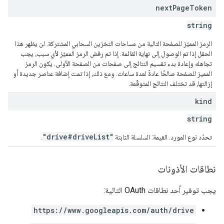
next
Page
Token
string
الرمز المميّز للصفحة التالية من مساحات التخزين السحابي المشتركة. لن يظهر هذا
الحقل إذا تم الوصول إلى نهاية القائمة. إذا تم رفض الرمز المميّز لأي سبب، يجب
تجاهله وإعادة بدء تقسيم النتائج إلى صفحات من الصفحة الأولى. يكون الرمز
المميز للصفحة صالحًا عادةً لعدة ساعات. ومع ذلك، إذا تمت إضافة عناصر جديدة أو
إزالتها، قد تختلف النتائج المتوقّعة.
kind
string
"drive#driveList"
تحدّد نوع المورد. القيمة: السلسلة الثابتة
.
نطاقات الأذونات
يجب توفير أحد نطاقات OAuth التالية:
https://www.googleapis.com/auth/drive