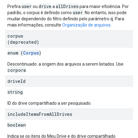
user
drive
allDrives
Prefira
ou
a
para maior eficiência. Por
user
padrão, o corpus é definido como
. No entanto, isso pode
q
mudar dependendo do filtro definido pelo parâmetro
. Para
mais informações, consulte
Organização de arquivos
.
corpus
(deprecated)
enum (
Corpus
)
Descontinuado: a origem dos arquivos a serem listados. Use
corpora
.
drive
Id
string
ID do drive compartilhado a ser pesquisado.
include
Items
From
All
Drives
boolean
Indica se os itens do Meu Drive e do drive compartilhado