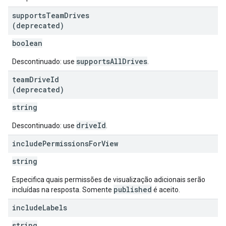
supports
Team
Drives
(deprecated)
boolean
supportsAllDrives
Descontinuado: use
.
team
Drive
Id
(deprecated)
string
driveId
Descontinuado: use
.
include
Permissions
For
View
string
Especifica quais permissões de visualização adicionais serão
published
incluídas na resposta. Somente
é aceito.
include
Labels
string