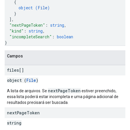
{
object (
File
)
}
]
,
"nextPageToken"
: 
string
,
"kind"
: 
string
,
"incompleteSearch"
: 
boolean
}
Campos
files[]
object (
File
)
nextPageToken
A lista de arquivos. Se
estiver preenchido,
essa lista poderá estar incompleta e uma página adicional de
resultados precisará ser buscada.
next
Page
Token
string