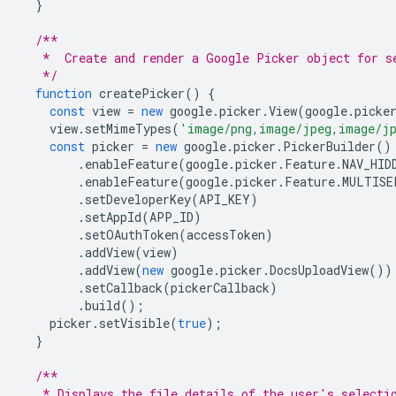
}
/**
   *  Create and render a Google Picker object for s
   */
function
createPicker
()
{
const
view
=
new
google
.
picker
.
View
(
google
.
picke
view
.
setMimeTypes
(
'image/png,image/jpeg,image/j
const
picker
=
new
google
.
picker
.
PickerBuilder
()
.
enableFeature
(
google
.
picker
.
Feature
.
NAV_HID
.
enableFeature
(
google
.
picker
.
Feature
.
MULTISE
.
setDeveloperKey
(
API_KEY
)
.
setAppId
(
APP_ID
)
.
setOAuthToken
(
accessToken
)
.
addView
(
view
)
.
addView
(
new
google
.
picker
.
DocsUploadView
())
.
setCallback
(
pickerCallback
)
.
build
();
picker
.
setVisible
(
true
);
}
/**
   * Displays the file details of the user's selecti