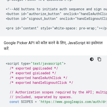
<!--Add buttons to initiate auth sequence and sign ou
<button id="authorize_button" onclick="handleAuthClic
<button id="signout_button" onclick="handleSignoutCli
Google Picker API को कॉल करने के लिए, JavaScript का इस्तेमाल
करें:
<
script
type
=
"text/javascript"
/* exported gapiLoaded */
/* exported gisLoaded */
/* exported handleAuthClick */
/* exported handleSignoutClick */
// Authorization scopes required by the API; multi
// included, separated by spaces.
const
SCOPES
=
'https://www.googleapis.com/auth/dr