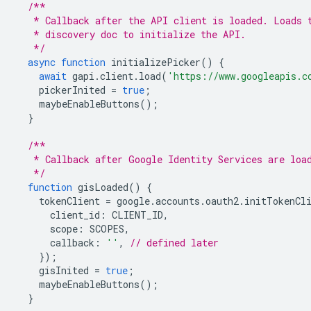
/**
   * Callback after the API client is loaded. Loads 
   * discovery doc to initialize the API.
   */
async
function
initializePicker
()
{
await
gapi
.
client
.
load
(
'https://www.googleapis.c
pickerInited
=
true
;
maybeEnableButtons
();
}
/**
   * Callback after Google Identity Services are loa
   */
function
gisLoaded
()
{
tokenClient
=
google
.
accounts
.
oauth2
.
initTokenCl
client_id
:
CLIENT_ID
,
scope
:
SCOPES
,
callback
:
''
,
// defined later
});
gisInited
=
true
;
maybeEnableButtons
();
}