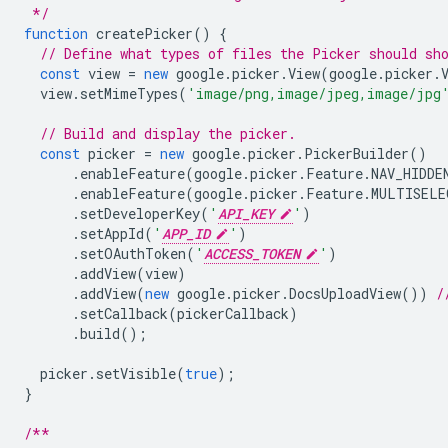
 */
function
createPicker
()
{
// Define what types of files the Picker should sh
const
view
=
new
google
.
picker
.
View
(
google
.
picker
.
view
.
setMimeTypes
(
'image/png,image/jpeg,image/jpg
// Build and display the picker.
const
picker
=
new
google
.
picker
.
PickerBuilder
()
.
enableFeature
(
google
.
picker
.
Feature
.
NAV_HIDDE
.
enableFeature
(
google
.
picker
.
Feature
.
MULTISELE
.
setDeveloperKey
(
'
API_KEY
'
)
.
setAppId
(
'
APP_ID
'
)
.
setOAuthToken
(
'
ACCESS_TOKEN
'
)
.
addView
(
view
)
.
addView
(
new
google
.
picker
.
DocsUploadView
())
/
.
setCallback
(
pickerCallback
)
.
build
();
picker
.
setVisible
(
true
);
}
/**