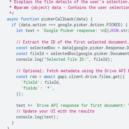
 * Displays the file details of the user's selection
 * @param {object} data - Contains the user selectio
 */
async
function
pickerCallback
(
data
)
{
if
(
data
.
action
===
google
.
picker
.
Action
.
PICKED
)
{
let
text
=
`Google Picker response: \n
${
JSON
.
str
// Extract the ID of the first selected document
const
selectedDoc
=
data
[
google
.
picker
.
Response
.
const
fileId
=
selectedDoc
[
google
.
picker
.
Documen
console
.
log
(
"Selected File ID:"
,
fileId
);
// Optional: Fetch metadata using the Drive API 
const
res
=
await
gapi
.
client
.
drive
.
files
.
get
({
'fileId'
:
fileId
,
'fields'
:
'*'
,
});
text
+=
`Drive API response for first document: 
// Update your UI with the results
console
.
log
(
text
);
}
}