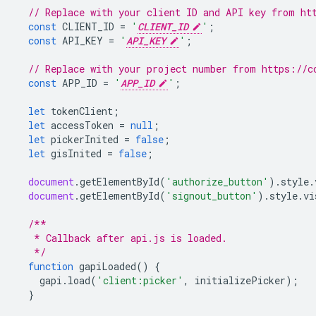
// Replace with your client ID and API key from ht
const
CLIENT_ID
=
'
CLIENT_ID
'
;
const
API_KEY
=
'
API_KEY
'
;
// Replace with your project number from https://c
const
APP_ID
=
'
APP_ID
'
;
let
tokenClient
;
let
accessToken
=
null
;
let
pickerInited
=
false
;
let
gisInited
=
false
;
document
.
getElementById
(
'authorize_button'
).
style
.
document
.
getElementById
(
'signout_button'
).
style
.
vi
/**
   * Callback after api.js is loaded.
   */
function
gapiLoaded
()
{
gapi
.
load
(
'client:picker'
,
initializePicker
);
}