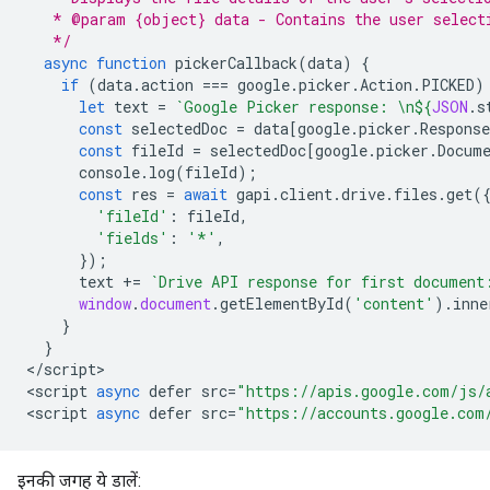
   * @param {object} data - Contains the user select
   */
async
function
pickerCallback
(
data
)
{
if
(
data
.
action
===
google
.
picker
.
Action
.
PICKED
)
let
text
=
`Google Picker response: \n
${
JSON
.
s
const
selectedDoc
=
data
[
google
.
picker
.
Response
const
fileId
=
selectedDoc
[
google
.
picker
.
Docum
console
.
log
(
fileId
);
const
res
=
await
gapi
.
client
.
drive
.
files
.
get
(
'fileId'
:
fileId
,
'fields'
:
'*'
,
});
text
+=
`Drive API response for first document
window
.
document
.
getElementById
(
'content'
).
inne
}
}
<
/script
>

<
script
async
defer
src
=
"https://apis.google.com/js/
<
script
async
defer
src
=
"https://accounts.google.com
इनकी जगह ये डालें: