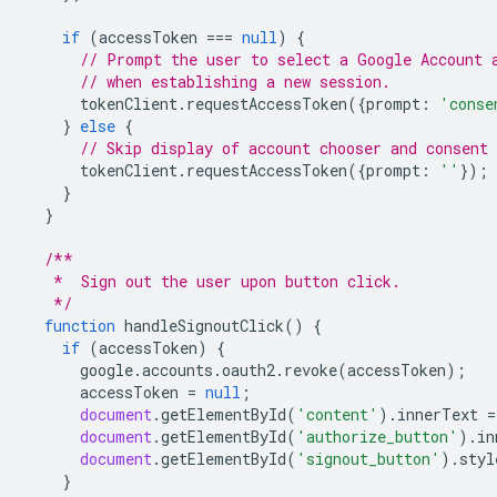
if
(
accessToken
===
null
)
{
// Prompt the user to select a Google Account 
// when establishing a new session.
tokenClient
.
requestAccessToken
({
prompt
:
'conse
}
else
{
// Skip display of account chooser and consent 
tokenClient
.
requestAccessToken
({
prompt
:
''
});
}
}
/**
   *  Sign out the user upon button click.
   */
function
handleSignoutClick
()
{
if
(
accessToken
)
{
google
.
accounts
.
oauth2
.
revoke
(
accessToken
);
accessToken
=
null
;
document
.
getElementById
(
'content'
).
innerText
=
document
.
getElementById
(
'authorize_button'
).
in
document
.
getElementById
(
'signout_button'
).
styl
}