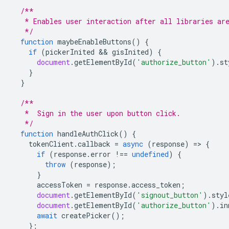
/**
   * Enables user interaction after all libraries ar
   */
function
maybeEnableButtons
()
{
if
(
pickerInited
 && 
gisInited
)
{
document
.
getElementById
(
'authorize_button'
).
st
}
}
/**
   *  Sign in the user upon button click.
   */
function
handleAuthClick
()
{
tokenClient
.
callback
=
async
(
response
)
=
>
{
if
(
response
.
error
!==
undefined
)
{
throw
(
response
);
}
accessToken
=
response
.
access_token
;
document
.
getElementById
(
'signout_button'
).
styl
document
.
getElementById
(
'authorize_button'
).
in
await
createPicker
();
};