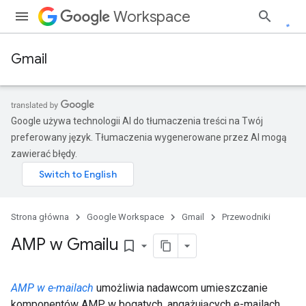
Workspace
Gmail
Google używa technologii AI do tłumaczenia treści na Twój
preferowany język. Tłumaczenia wygenerowane przez AI mogą
zawierać błędy.
Strona główna
Google Workspace
Gmail
Przewodniki
AMP w Gmailu
bookmark_border
AMP w e-mailach
umożliwia nadawcom umieszczanie
komponentów AMP w bogatych, angażujących e-mailach,