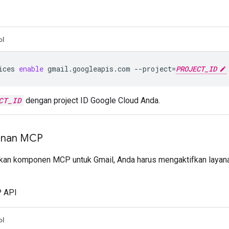
ol
ices
enable
gmail.googleapis.com
--project
=
PROJECT_ID
CT_ID
dengan project ID Google Cloud Anda.
yanan MCP
kan komponen MCP untuk Gmail, Anda harus mengaktifkan layanan
 API
ol