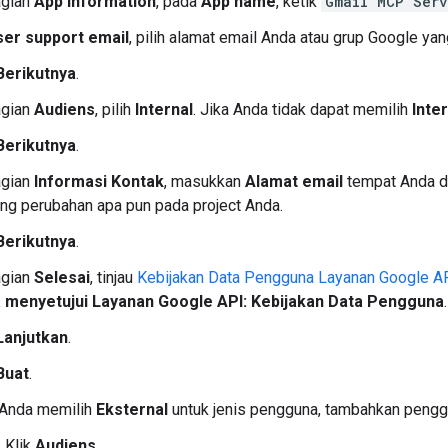
agian
App Information
, pada
App name
, ketik
Gmail MCP Serv
ser support email
, pilih alamat email Anda atau grup Google yan
Berikutnya
.
agian
Audiens
, pilih
Internal
. Jika Anda tidak dapat memilih
Inte
Berikutnya
.
agian
Informasi Kontak
, masukkan
Alamat email
tempat Anda da
ang perubahan apa pun pada project Anda.
Berikutnya
.
agian
Selesai
, tinjau
Kebijakan Data Pengguna Layanan Google A
 menyetujui Layanan Google API: Kebijakan Data Pengguna
.
Lanjutkan
.
Buat
.
 Anda memilih
Eksternal
untuk jenis pengguna, tambahkan penggu
Klik
Audiens
.