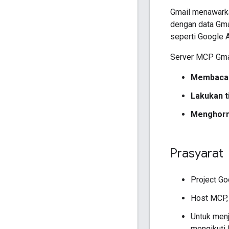
Gmail menawark
dengan data Gma
seperti Google A
Server MCP Gmai
Membaca 
Lakukan t
Menghorm
Prasyarat
Project Go
Host MCP,
Untuk menj
mengikuti 