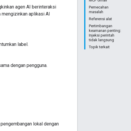
MCP Gmail
kinkan agen AI berinteraksi
Pemecahan
masalah
 mengizinkan aplikasi AI
Referensi alat
Pertimbangan
keamanan penting:
Injeksi perintah
tidak langsung
ntumkan label.
Topik terkait
g sama dengan pengguna.
gan pengembangan lokal dengan