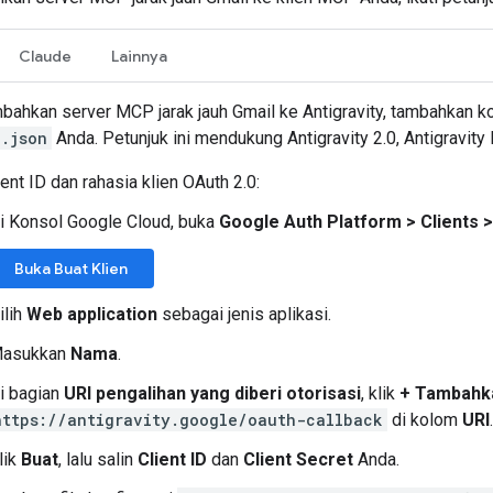
Claude
Lainnya
ahkan server MCP jarak jauh Gmail ke Antigravity, tambahkan kon
.json
Anda. Petunjuk ini mendukung Antigravity 2.0, Antigravity I
ient ID dan rahasia klien OAuth 2.0:
i Konsol Google Cloud, buka
Google Auth Platform
>
Clients
>
Buka Buat Klien
ilih
Web application
sebagai jenis aplikasi.
asukkan
Nama
.
i bagian
URI pengalihan yang diberi otorisasi
, klik
+ Tambahk
https://antigravity.google/oauth-callback
di kolom
URI
.
lik
Buat
, lalu salin
Client ID
dan
Client Secret
Anda.