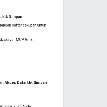
u klik
Simpan
.
dengan daftar cakupan untuk
tuk server MCP Gmail:
man
Akses Data
, klik
Simpan
.
k untuk klien Anda.