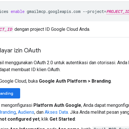
ices
enable
gmailmcp.googleapis.com
--project
=
PROJECT_I
CT_ID
dengan project ID Google Cloud Anda.
ayar izin OAuth
l menggunakan OAuth 2.0 untuk autentikasi dan otorisasi. Anda h
apat membuat ID klien OAuth.
Google Cloud, buka
Google Auth Platform
>
Branding
.
randing
h mengonfigurasi
Platform Auth Google
, Anda dapat mengonfigu
Branding
,
Audiens
, dan
Akses Data
. Jika Anda melihat pesan ya
not configured yet
, klik
Get Started
: