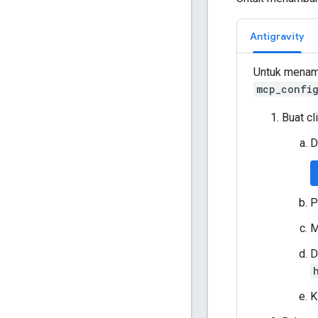
Antigravity
Untuk menamb
mcp_config
Buat cl
D
P
M
D
K