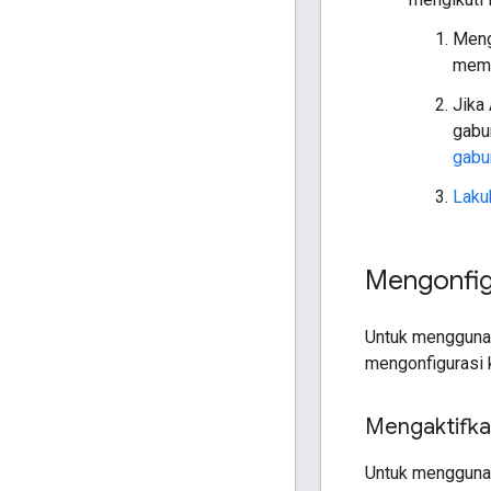
Meng
memi
Jika
gabu
gabu
Lakuk
Mengonfig
Untuk menggunak
mengonfigurasi 
Mengaktifka
Untuk menggunak