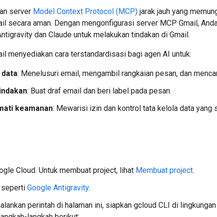
an server
Model Context Protocol (MCP)
jarak jauh yang memung
il secara aman. Dengan mengonfigurasi server MCP Gmail, Anda
ntigravity dan Claude untuk melakukan tindakan di Gmail.
l menyediakan cara terstandardisasi bagi agen AI untuk:
data
: Menelusuri email, mengambil rangkaian pesan, dan menca
indakan
: Buat draf email dan beri label pada pesan.
ati keamanan
: Mewarisi izin dan kontrol tata kelola data yan
ogle Cloud. Untuk membuat project, lihat
Membuat project
.
 seperti
Google Antigravity
.
alankan perintah di halaman ini, siapkan gcloud CLI di lingkun
langkah-langkah berikut: