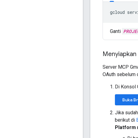
gcloud
serv
Ganti
PROJE
Menyiapkan l
Server MCP Gmai
OAuth sebelum d
Di Konsol 
Buka B
Jika suda
berikut di
Platform 