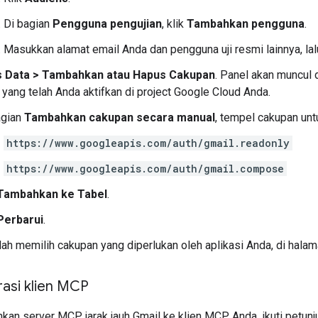
Di bagian
Pengguna pengujian
, klik
Tambahkan pengguna
.
Masukkan alamat email Anda dan pengguna uji resmi lainnya, lal
 Data
>
Tambahkan atau Hapus Cakupan
. Panel akan muncul 
 yang telah Anda aktifkan di project Google Cloud Anda.
agian
Tambahkan cakupan secara manual
, tempel cakupan un
https://www.googleapis.com/auth/gmail.readonly
https://www.googleapis.com/auth/gmail.compose
Tambahkan ke Tabel
.
Perbarui
.
lah memilih cakupan yang diperlukan oleh aplikasi Anda, di hala
asi klien MCP
n server MCP jarak jauh Gmail ke klien MCP Anda, ikuti petunju