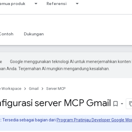
emua produk
Referensi
Contoh
Dukungan
Google menggunakan teknologi AI untuk menerjemahkan konten 
ihan Anda. Terjemahan AI mungkin mengandung kesalahan.
e Workspace
Gmail
Server MCP
igurasi server MCP Gmail
bookmark_border
:
Tersedia sebagai bagian dari
Program Pratinjau Developer Google Wo