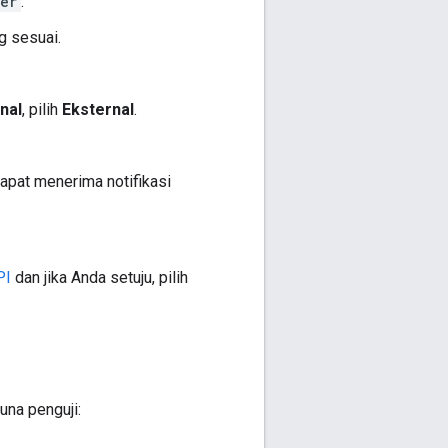
er
.
g sesuai.
rnal
, pilih
Eksternal
.
pat menerima notifikasi
PI
dan jika Anda setuju, pilih
na penguji: