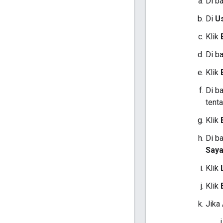
Di b
Di
U
Klik
Di b
Klik
Di b
tent
Klik
Di b
Saya
Klik
Klik
Jika