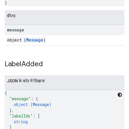
}
फ़ील्ड
message
object (
Message
)
Label
Added
JSON के काेड में दिखाना
{
"message"
: 
{
object (
Message
)
}
,
"labelIds"
: 
[
string
]