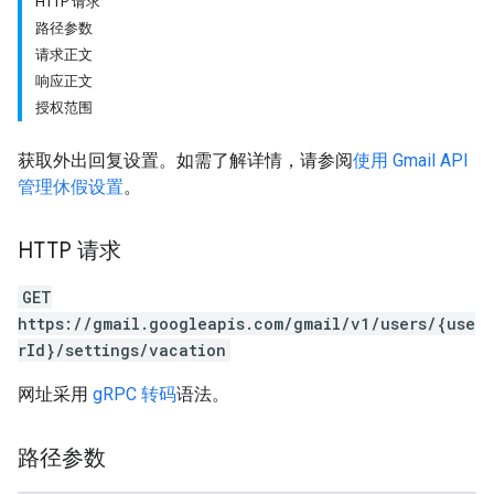
HTTP 请求
路径参数
请求正文
响应正文
授权范围
获取外出回复设置。如需了解详情，请参阅
使用 Gmail API
管理休假设置
。
HTTP 请求
GET
https://gmail.googleapis.com/gmail/v1/users/{use
rId}/settings/vacation
网址采用
gRPC 转码
语法。
路径参数