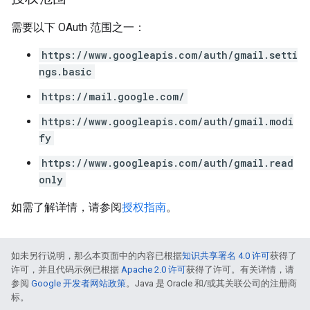
需要以下 OAuth 范围之一：
https://www.googleapis.com/auth/gmail.setti
ngs.basic
https://mail.google.com/
https://www.googleapis.com/auth/gmail.modi
fy
https://www.googleapis.com/auth/gmail.read
only
如需了解详情，请参阅
授权指南
。
如未另行说明，那么本页面中的内容已根据
知识共享署名 4.0 许可
获得了
许可，并且代码示例已根据
Apache 2.0 许可
获得了许可。有关详情，请
参阅
Google 开发者网站政策
。Java 是 Oracle 和/或其关联公司的注册商
标。