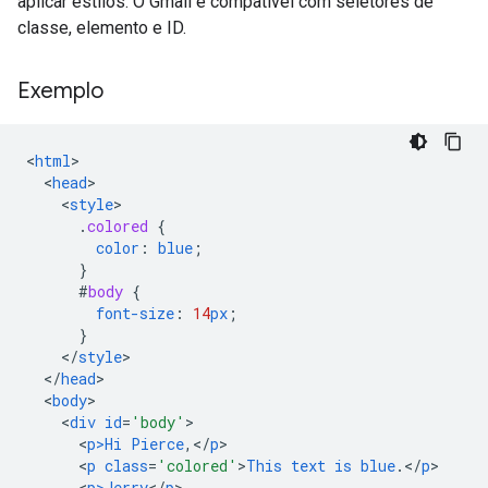
aplicar estilos. O Gmail é compatível com seletores de
classe, elemento e ID.
Exemplo
<
html
<
head
<
style
.
colored
{
color
:
blue
;
}
#
body
{
font-size
:
14
px
;
}
<
/
style
<
/
head
<
body
<
div
id
=
'body'
<
p>Hi
Pierce
,</
p
<
p
class
=
'colored'
>
This
text
is
blue
.</
p
<
p>Jerry
<
/
p