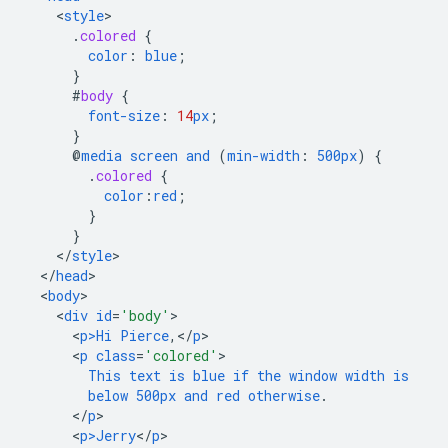
<
style
.
colored
{
color
:
blue
;
}
#
body
{
font-size
:
14
px
;
}
@
media
screen
and
(
min-width
:
500px
)
{
.
colored
{
color
:
red
;
}
}
<
/
style
<
/
head
<
body
<
div
id
=
'body'
<
p>Hi
Pierce
,</
p
<
p
class
=
'colored'
This
text
is
blue
if
the
window
width
is
below
500px
and
red
otherwise
.
<
/
p
<
p>Jerry
<
/
p