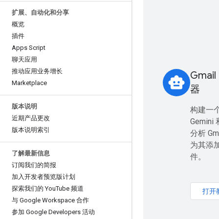
扩展、自动化和分享
概览
插件
Apps Script
聊天应用
推动应用业务增长
Gmai
smart_toy
Marketplace
器
版本说明
构建一
近期产品更改
Gemini 
版本说明索引
分析 Gm
为其添
了解最新信息
件。
订阅我们的简报
加入开发者预览版计划
探索我们的 You
Tube 频道
打开
与 Google Workspace 合作
参加 Google Developers 活动