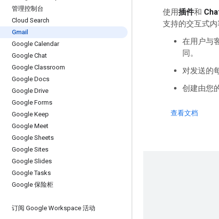
管理控制台
使用
插件
和
Cha
Cloud Search
支持的交互式内
Gmail
在用户与
Google Calendar
同。
Google Chat
Google Classroom
对发送的
Google Docs
创建由您
Google Drive
Google Forms
查看文档
Google Keep
Google Meet
Google Sheets
Google Sites
Google Slides
Google Tasks
Google 保险柜
订阅 Google Workspace 活动