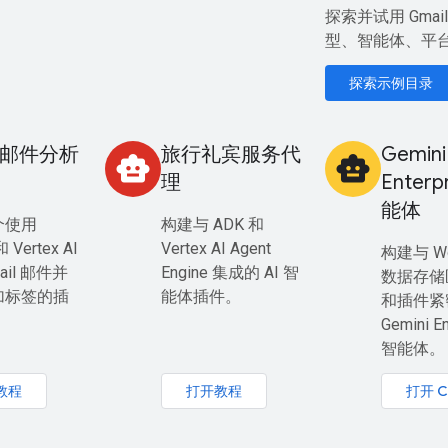
探索并试用 Gma
型、智能体、平台
探索示例目录
l 邮件分析
旅行礼宾服务代
Gemini
smart_toy
smart_toy
理
Enterp
能体
个使用
构建与 ADK 和
和 Vertex AI
Vertex AI Agent
构建与 Wo
ail 邮件并
Engine 集成的 AI 智
数据存储
加标签的插
能体插件。
和插件紧
Gemini En
智能体。
教程
打开教程