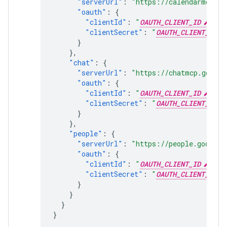
"serverUrl"
:
"https://calendarmcp.go
"oauth"
:
{
"clientId"
:
"
OAUTH_CLIENT_ID
"
,
"clientSecret"
:
"
OAUTH_CLIENT_SECR
}
},
"chat"
:
{
"serverUrl"
:
"https://chatmcp.google
"oauth"
:
{
"clientId"
:
"
OAUTH_CLIENT_ID
"
,
"clientSecret"
:
"
OAUTH_CLIENT_SECR
}
},
"people"
:
{
"serverUrl"
:
"https://people.googlea
"oauth"
:
{
"clientId"
:
"
OAUTH_CLIENT_ID
"
,
"clientSecret"
:
"
OAUTH_CLIENT_SECR
}
}
}
}