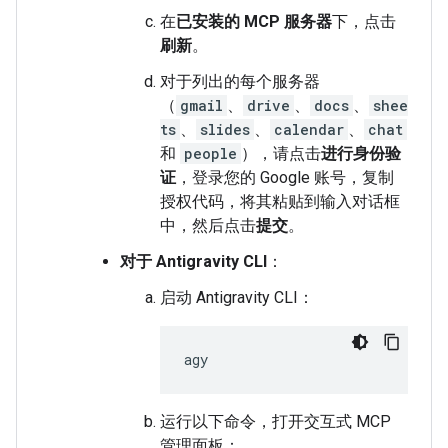
在
已安装的 MCP 服务器
下，点击
刷新
。
对于列出的每个服务器
（
gmail
、
drive
、
docs
、
shee
ts
、
slides
、
calendar
、
chat
和
people
），请点击
进行身份验
证
，登录您的 Google 账号，复制
授权代码，将其粘贴到输入对话框
中，然后点击
提交
。
对于 Antigravity CLI
：
启动 Antigravity CLI：
运行以下命令，打开交互式 MCP
管理面板：