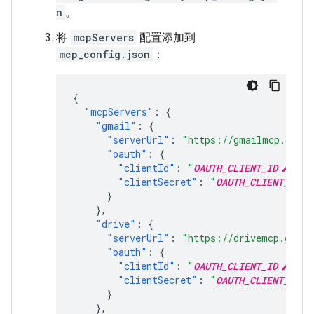
n
。
将
mcpServers
配置添加到
mcp_config.json
：
{
"mcpServers"
:
{
"gmail"
:
{
"serverUrl"
:
"https://gmailmcp.googl
"oauth"
:
{
"clientId"
:
"
OAUTH_CLIENT_ID
"
,
"clientSecret"
:
"
OAUTH_CLIENT_SECR
}
},
"drive"
:
{
"serverUrl"
:
"https://drivemcp.googl
"oauth"
:
{
"clientId"
:
"
OAUTH_CLIENT_ID
"
,
"clientSecret"
:
"
OAUTH_CLIENT_SECR
}
},