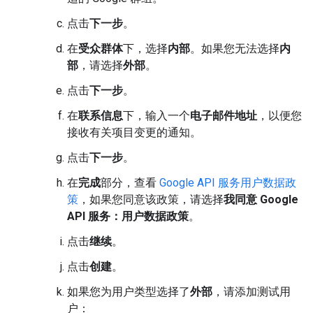
点击
下一步
。
在
受众群体
下，选择
内部
。如果您无法选择
内
部
，请选择
外部
。
点击
下一步
。
在
联系信息
下，输入一个
电子邮件地址
，以便您
接收有关项目变更的通知。
点击
下一步
。
在
完成
部分，查看
Google API 服务用户数据政
策
，如果您同意该政策，请选择
我同意 Google
API 服务：用户数据政策
。
点击
继续
。
点击
创建
。
如果您为用户类型选择了
外部
，请添加测试用
户：