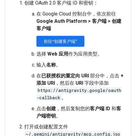
创建 OAuth 2.0 客户端 ID 和密钥：
在 Google Cloud 控制台中，依次前往
Google Auth Platform
>
客户端
>
创建
客户端
前往“创建客户端”
选择
Web 应用
作为应用类型。
输入
名称
。
在
已获授权的重定向 URI
部分中，点击
+
添加 URI
，然后在
URI
字段中添加
https://antigravity.google/oauth
-callback
。
点击
创建
，然后复制您的
客户端 ID
和
客
户端密钥
。
打开或创建配置文件
~/.gemini/antigravity/mcp_config.jso