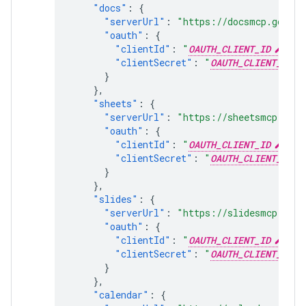
"docs"
:
{
"serverUrl"
:
"https://docsmcp.google
"oauth"
:
{
"clientId"
:
"
OAUTH_CLIENT_ID
"
,
"clientSecret"
:
"
OAUTH_CLIENT_SECR
}
},
"sheets"
:
{
"serverUrl"
:
"https://sheetsmcp.goog
"oauth"
:
{
"clientId"
:
"
OAUTH_CLIENT_ID
"
,
"clientSecret"
:
"
OAUTH_CLIENT_SECR
}
},
"slides"
:
{
"serverUrl"
:
"https://slidesmcp.goog
"oauth"
:
{
"clientId"
:
"
OAUTH_CLIENT_ID
"
,
"clientSecret"
:
"
OAUTH_CLIENT_SECR
}
},
"calendar"
:
{