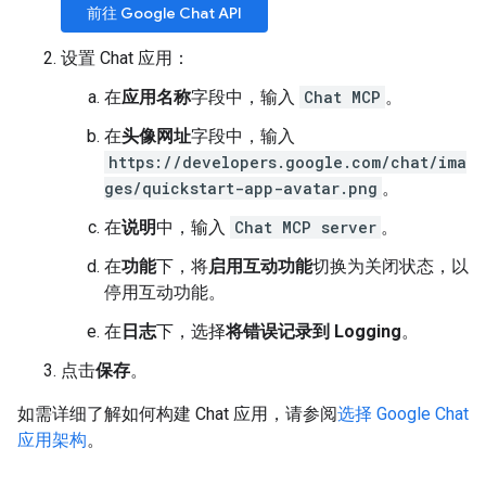
前往 Google Chat API
设置 Chat 应用：
在
应用名称
字段中，输入
Chat MCP
。
在
头像网址
字段中，输入
https://developers.google.com/chat/ima
ges/quickstart-app-avatar.png
。
在
说明
中，输入
Chat MCP server
。
在
功能
下，将
启用互动功能
切换为关闭状态，以
停用互动功能。
在
日志
下，选择
将错误记录到 Logging
。
点击
保存
。
如需详细了解如何构建 Chat 应用，请参阅
选择 Google Chat
应用架构
。