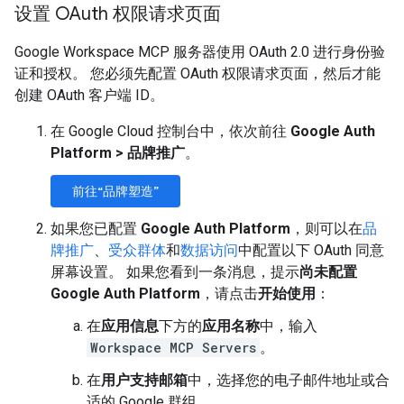
设置 OAuth 权限请求页面
Google Workspace MCP 服务器使用 OAuth 2.0 进行身份验
证和授权。 您必须先配置 OAuth 权限请求页面，然后才能
创建 OAuth 客户端 ID。
在 Google Cloud 控制台中，依次前往
Google Auth
Platform
>
品牌推广
。
前往“品牌塑造”
如果您已配置
Google Auth Platform
，则可以在
品
牌推广
、
受众群体
和
数据访问
中配置以下 OAuth 同意
屏幕设置。 如果您看到一条消息，提示
尚未配置
Google Auth Platform
，请点击
开始使用
：
在
应用信息
下方的
应用名称
中，输入
Workspace MCP Servers
。
在
用户支持邮箱
中，选择您的电子邮件地址或合
适的 Google 群组。