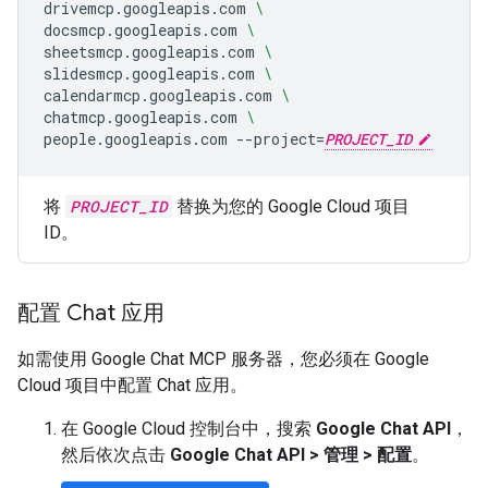
drivemcp.googleapis.com
\
docsmcp.googleapis.com
\
sheetsmcp.googleapis.com
\
slidesmcp.googleapis.com
\
calendarmcp.googleapis.com
\
chatmcp.googleapis.com
\
people.googleapis.com
--project
=
PROJECT_ID
将
PROJECT_ID
替换为您的 Google Cloud 项目
ID。
配置 Chat 应用
如需使用 Google Chat MCP 服务器，您必须在 Google
Cloud 项目中配置 Chat 应用。
在 Google Cloud 控制台中，搜索
Google Chat API
，
然后依次点击
Google Chat API
>
管理
>
配置
。