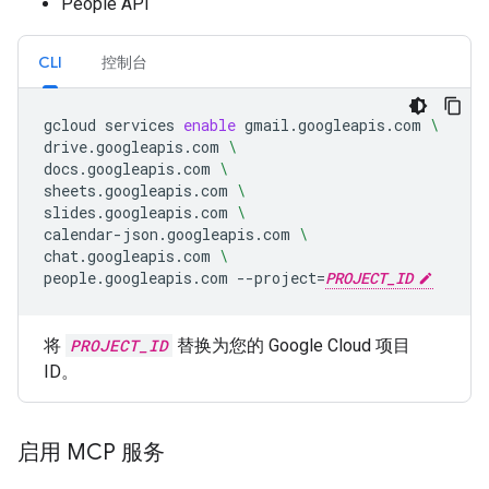
People API
CLI
控制台
gcloud
services
enable
gmail.googleapis.com
\
drive.googleapis.com
\
docs.googleapis.com
\
sheets.googleapis.com
\
slides.googleapis.com
\
calendar-json.googleapis.com
\
chat.googleapis.com
\
people.googleapis.com
--project
=
PROJECT_ID
将
PROJECT_ID
替换为您的 Google Cloud 项目
ID。
启用 MCP 服务