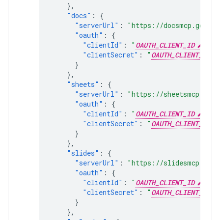
},
"docs"
:
{
"serverUrl"
:
"https://docsmcp.google
"oauth"
:
{
"clientId"
:
"
OAUTH_CLIENT_ID
"
,
"clientSecret"
:
"
OAUTH_CLIENT_SECR
}
},
"sheets"
:
{
"serverUrl"
:
"https://sheetsmcp.goog
"oauth"
:
{
"clientId"
:
"
OAUTH_CLIENT_ID
"
,
"clientSecret"
:
"
OAUTH_CLIENT_SECR
}
},
"slides"
:
{
"serverUrl"
:
"https://slidesmcp.goog
"oauth"
:
{
"clientId"
:
"
OAUTH_CLIENT_ID
"
,
"clientSecret"
:
"
OAUTH_CLIENT_SECR
}
},