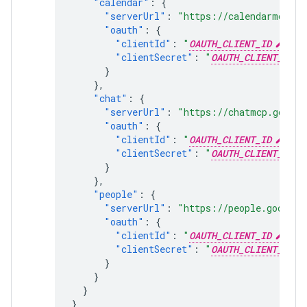
"calendar"
:
{
"serverUrl"
:
"https://calendarmcp.go
"oauth"
:
{
"clientId"
:
"
OAUTH_CLIENT_ID
"
,
"clientSecret"
:
"
OAUTH_CLIENT_SECR
}
},
"chat"
:
{
"serverUrl"
:
"https://chatmcp.google
"oauth"
:
{
"clientId"
:
"
OAUTH_CLIENT_ID
"
,
"clientSecret"
:
"
OAUTH_CLIENT_SECR
}
},
"people"
:
{
"serverUrl"
:
"https://people.googlea
"oauth"
:
{
"clientId"
:
"
OAUTH_CLIENT_ID
"
,
"clientSecret"
:
"
OAUTH_CLIENT_SECR
}
}
}
}