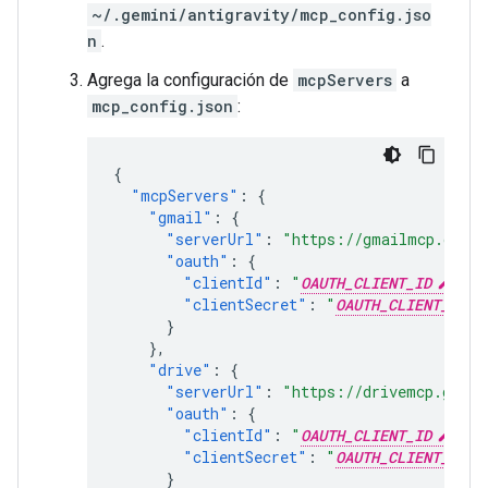
~/.gemini/antigravity/mcp_config.jso
n
.
Agrega la configuración de
mcpServers
a
mcp_config.json
:
{
"mcpServers"
:
{
"gmail"
:
{
"serverUrl"
:
"https://gmailmcp.googl
"oauth"
:
{
"clientId"
:
"
OAUTH_CLIENT_ID
"
,
"clientSecret"
:
"
OAUTH_CLIENT_SECR
}
},
"drive"
:
{
"serverUrl"
:
"https://drivemcp.googl
"oauth"
:
{
"clientId"
:
"
OAUTH_CLIENT_ID
"
,
"clientSecret"
:
"
OAUTH_CLIENT_SECR
}