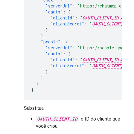
"serverUrl"
:
"https://chatmcp.google
"oauth"
:
{
"clientId"
:
"
OAUTH_CLIENT_ID
"
,
"clientSecret"
:
"
OAUTH_CLIENT_SECR
}
},
"people"
:
{
"serverUrl"
:
"https://people.googlea
"oauth"
:
{
"clientId"
:
"
OAUTH_CLIENT_ID
"
,
"clientSecret"
:
"
OAUTH_CLIENT_SECR
}
}
}
}
Substitua:
OAUTH_CLIENT_ID
: o ID do cliente que
você criou.