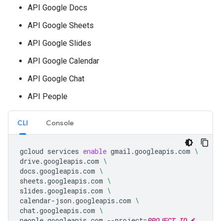
API Google Docs
API Google Sheets
API Google Slides
API Google Calendar
API Google Chat
API People
CLI
Console
gcloud
services
enable
gmail.googleapis.com
\
drive.googleapis.com
\
docs.googleapis.com
\
sheets.googleapis.com
\
slides.googleapis.com
\
calendar-json.googleapis.com
\
chat.googleapis.com
\
people.googleapis.com
--project
=
PROJECT_ID