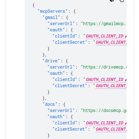
{
"mcpServers"
:
{
"gmail"
:
{
"serverUrl"
:
"https://gmailmcp.googl
"oauth"
:
{
"clientId"
:
"
OAUTH_CLIENT_ID
"
,
"clientSecret"
:
"
OAUTH_CLIENT_SECR
}
},
"drive"
:
{
"serverUrl"
:
"https://drivemcp.googl
"oauth"
:
{
"clientId"
:
"
OAUTH_CLIENT_ID
"
,
"clientSecret"
:
"
OAUTH_CLIENT_SECR
}
},
"docs"
:
{
"serverUrl"
:
"https://docsmcp.google
"oauth"
:
{
"clientId"
:
"
OAUTH_CLIENT_ID
"
,
"clientSecret"
:
"
OAUTH_CLIENT_SECR
}