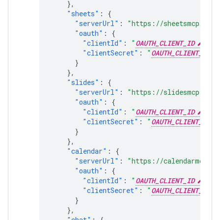
},
"sheets"
:
{
"serverUrl"
:
"https://sheetsmcp.goog
"oauth"
:
{
"clientId"
:
"
OAUTH_CLIENT_ID
"
,
"clientSecret"
:
"
OAUTH_CLIENT_SECR
}
},
"slides"
:
{
"serverUrl"
:
"https://slidesmcp.goog
"oauth"
:
{
"clientId"
:
"
OAUTH_CLIENT_ID
"
,
"clientSecret"
:
"
OAUTH_CLIENT_SECR
}
},
"calendar"
:
{
"serverUrl"
:
"https://calendarmcp.go
"oauth"
:
{
"clientId"
:
"
OAUTH_CLIENT_ID
"
,
"clientSecret"
:
"
OAUTH_CLIENT_SECR
}
},
"chat"
:
{