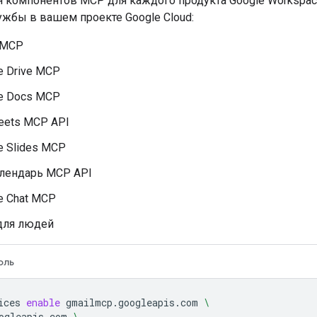
 компонентов MCP для каждого продукта Google Workspac
жбы в вашем проекте Google Cloud:
 MCP
e Drive MCP
le Docs MCP
eets MCP API
e Slides MCP
алендарь MCP API
e Chat MCP
для людей
оль
ices
enable
gmailmcp.googleapis.com
\
ogleapis.com
\