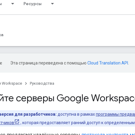
ы
Ресурсы
ка
Эта страница переведена с помощью
Cloud Translation API
.
e Workspace
Руководства
йте серверы Google Workspa
версия для разработчиков:
доступна в рамках
программы предвар
отчиков
, которая предоставляет ранний доступ к определенным
ace предлагает удалённые серверы
протокола контекста м