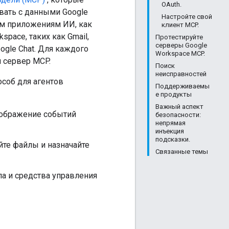
OAuth.
вать с данными Google
Настройте свой
им приложениям ИИ, как
клиент MCP.
space, таких как Gmail,
Протестируйте
серверы Google
Google Chat. Для каждого
Workspace MCP.
 сервер MCP.
Поиск
неисправностей
соб для агентов
Поддерживаемы
е продукты
Важный аспект
тображение событий
безопасности:
непрямая
инъекция
подсказки.
йте файлы и назначайте
Связанные темы
па и средства управления