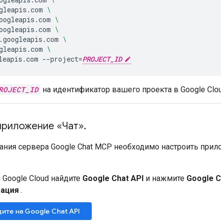
gleapis.com
\
oogleapis.com
\
oogleapis.com
\
.googleapis.com
\
gleapis.com
\
leapis.com
--project
=
PROJECT_ID
ROJECT_ID
на идентификатор вашего проекта в Google Clou
приложение «Чат»
.
ания сервера Google Chat MCP необходимо настроить прил
 Google Cloud найдите
Google Chat API
и нажмите
Google C
рация
.
ите на Google Chat API