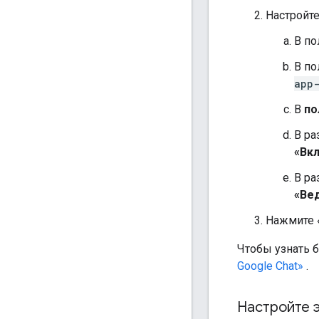
Настройте
В п
В п
app
В
по
В р
«Вк
В р
«Ве
Нажмите 
Чтобы узнать б
Google Chat»
.
Настройте 