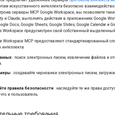
нтам искусственного интеллекта безопасно взаимодейство
строив серверы MCP Google Workspace, вы позволяете так
vity и Claude, выполнять действия в приложениях Google Work
oogle Docs, Google Sheets, Google Slides, Google Calendar и 
le Workspace предусмотрен свой собственный выделенный
e Workspace MCP предоставляют стандартизированный спо
 интеллекта:
анных
: поиск электронных писем, извлечение файлов и о
.
 меры
: создавайте черновики электронных писем, загружа
те правила безопасности
: наследуйте те же права досту
что и пользователь.
тельные требования