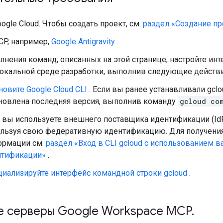
ogle Cloud. Чтобы создать проект, см.
раздел «Создание пр
CP, например,
Google Antigravity
.
нения команд, описанных на этой странице, настройте ин
локальной среде разработки, выполнив следующие действи
новите Google Cloud CLI
. Если вы ранее устанавливали gclou
новлена ​​последняя версия, выполнив команду
gcloud co
 вы используете внешнего поставщика идентификации (IdP),
льзуя свою федеративную идентификацию. Для получени
ормации см.
раздел «Вход в CLI gcloud с использованием 
нтификации»
.
иализируйте интерфейс командной строки gcloud
.
е серверы Google Workspace MCP
.