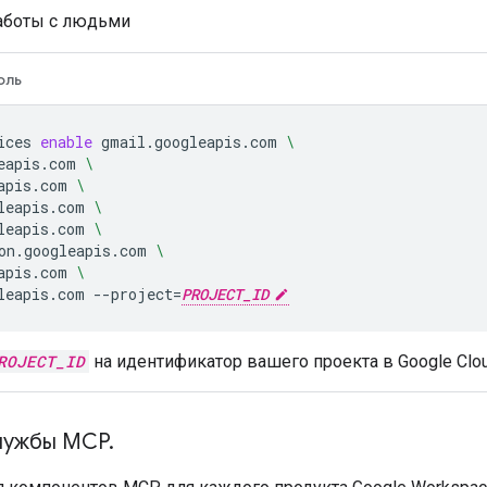
работы с людьми
оль
ices
enable
gmail.googleapis.com
\
eapis.com
\
apis.com
\
leapis.com
\
leapis.com
\
on.googleapis.com
\
apis.com
\
leapis.com
--project
=
PROJECT_ID
ROJECT_ID
на идентификатор вашего проекта в Google Clou
лужбы MCP
.