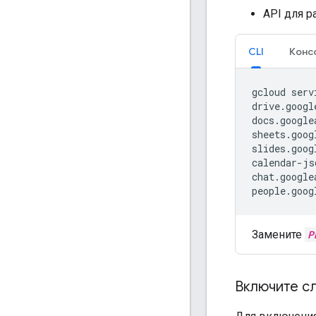
API для 
CLI
Конс
gcloud
serv
drive.googl
docs.google
sheets.goog
slides.goog
calendar-js
chat.google
people.goog
Замените
P
Включите с