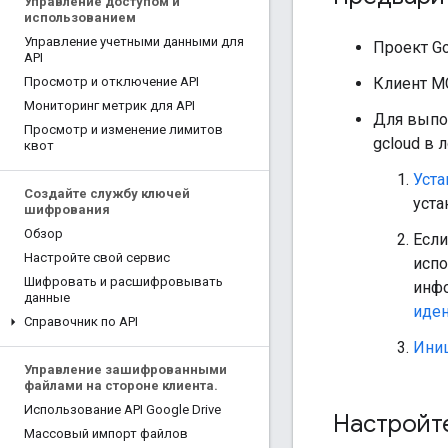
Управление доступом и
использованием
Управление учетными данными для
Проект Go
API
Клиент M
Просмотр и отключение API
Мониторинг метрик для API
Для выпол
Просмотр и изменение лимитов
gcloud в 
квот
Уста
Создайте службу ключей
уста
шифрования
Обзор
Если
Настройте свой сервис
испо
Шифровать и расшифровывать
инф
данные
иде
Справочник по API
Иниц
Управление зашифрованными
файлами на стороне клиента
.
Использование API Google Drive
Настройт
Массовый импорт файлов