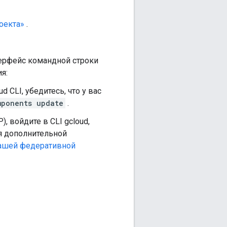
оекта»
.
терфейс командной строки
я:
d CLI, убедитесь, что у вас
mponents update
.
 войдите в CLI gcloud,
я дополнительной
вашей федеративной