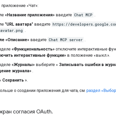
 приложение «Чат»:
оле
«Название приложения»
введите
Chat MCP
.
оле
"URL аватара"
введите
https://developers.google.co
-avatar.png
.
ле «Описание»
введите
Chat MCP server
.
азделе
«Функциональность»
отключите интерактивные фун
лючить интерактивные функции»
в положение «выкл.».
азделе
«Журналы»
выберите «
Записывать ошибки в журна
дение журнала»
.
«
Сохранить
».
ольше о создании приложения для чата, см.
раздел «Выбор
экран согласия OAuth
.