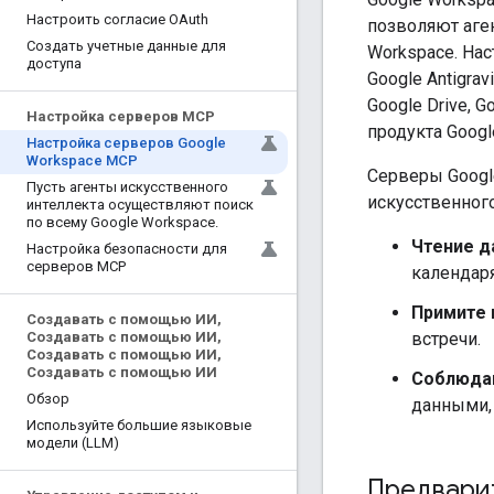
Настроить согласие OAuth
позволяют аге
Создать учетные данные для
Workspace. На
доступа
Google Antigra
Google Drive, G
Настройка серверов MCP
продукта Goog
Настройка серверов Google
Workspace MCP
Серверы Googl
Пусть агенты искусственного
искусственного
интеллекта осуществляют поиск
по всему Google Workspace
.
Чтение д
Настройка безопасности для
серверов MCP
календаря
Примите
Создавать с помощью ИИ
,
встречи.
Создавать с помощью ИИ
,
Создавать с помощью ИИ
,
Создавать с помощью ИИ
Соблюдай
Обзор
данными, 
Используйте большие языковые
модели (LLM)
Предвари