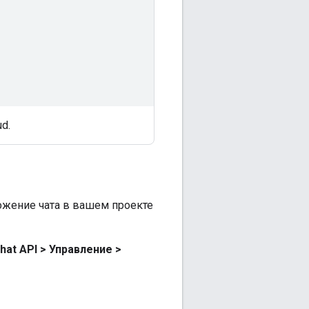
d.
ожение чата в вашем проекте
hat API
>
Управление
>