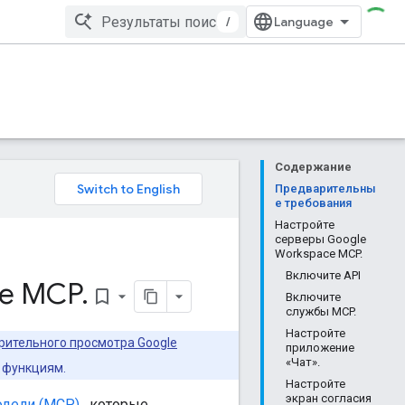
/
Содержание
Предварительны
е требования
Настройте
серверы Google
Workspace MCP.
Включите API
ce MCP
.
bookmark_border
Включите
службы MCP.
Настройте
ительного просмотра Google
приложение
«Чат».
 функциям.
Настройте
экран согласия
одели (MCP)
, которые