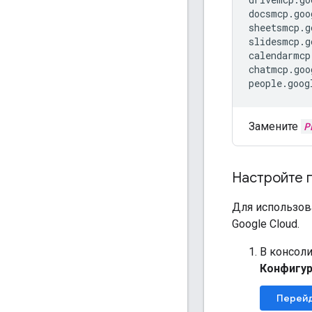
docsmcp.goo
sheetsmcp.g
slidesmcp.g
calendarmcp
chatmcp.goo
people.goog
Замените
P
Настройте 
Для использов
Google Cloud.
В консоли
Конфигу
Перейд