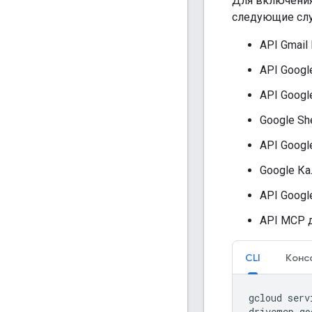
Для включения
следующие слу
API Gmail
API Googl
API Goog
Google Sh
API Googl
Google К
API Googl
API MCP 
CLI
Конс
gcloud
serv
drivemcp.go