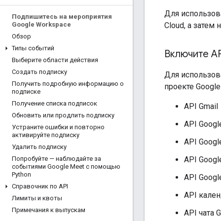
Для использов
Подпишитесь на мероприятия
Cloud, а затем
Google Workspace
Обзор
Типы событий
Включите AP
Выберите области действия
Создать подписку
Для использов
Получить подробную информацию о
проекте Google 
подписке
Получение списка подписок
API Gmail
Обновить или продлить подписку
API Googl
Устраните ошибки и повторно
активируйте подписку
API Goog
Удалить подписку
API Googl
Попробуйте — наблюдайте за
событиями Google Meet с помощью
Python
API Googl
Справочник по API
API кален
Лимиты и квоты
Примечания к выпускам
API чата 