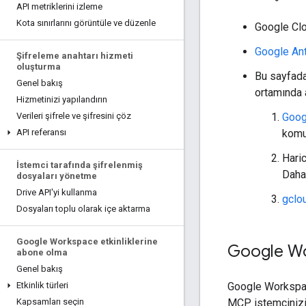
API metriklerini izleme
Kota sınırlarını görüntüle ve düzenle
Google Clo
Google Ant
Şifreleme anahtarı hizmeti
oluşturma
Bu sayfadak
Genel bakış
ortamında 
Hizmetinizi yapılandırın
Goog
Verileri şifrele ve şifresini çöz
komu
API referansı
Haric
İstemci tarafında şifrelenmiş
Daha 
dosyaları yönetme
Drive API'yi kullanma
gclou
Dosyaları toplu olarak içe aktarma
Google Workspace etkinliklerine
Google Wo
abone olma
Genel bakış
Google Workspac
Etkinlik türleri
MCP istemcinizi 
Kapsamları seçin