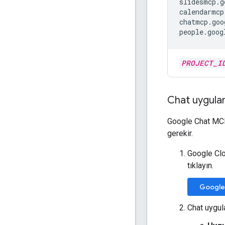
slidesmcp.g
calendarmcp
chatmcp.goo
people.goog
PROJECT_I
Chat uygula
Google Chat MCP
gerekir.
Google Cl
tıklayın.
Google
Chat uygul