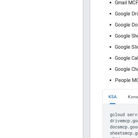
Gmail MCP
Google Dr
Google D
Google Sh
Google Sl
Google Ca
Google Ch
People M
KSA
Kons
gcloud
serv
drivemcp.go
docsmcp.goo
sheetsmcp.g