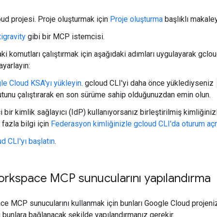
ud projesi. Proje oluşturmak için
Proje oluşturma
başlıklı makaley
igravity
gibi bir MCP istemcisi.
i komutları çalıştırmak için aşağıdaki adımları uygulayarak gcloud
ayarlayın:
le Cloud KSA'yı yükleyin
. gcloud CLI'yi daha önce yüklediyseniz
tunu çalıştırarak en son sürüme sahip olduğunuzdan emin olun.
i bir kimlik sağlayıcı (IdP) kullanıyorsanız birleştirilmiş kimliğin
fazla bilgi için
Federasyon kimliğinizle gcloud CLI'da oturum a
d CLI'yı başlatın
.
rkspace MCP sunucularını yapılandırma
e MCP sunucularını kullanmak için bunları Google Cloud projeniz
bunlara bağlanacak şekilde yapılandırmanız gerekir.