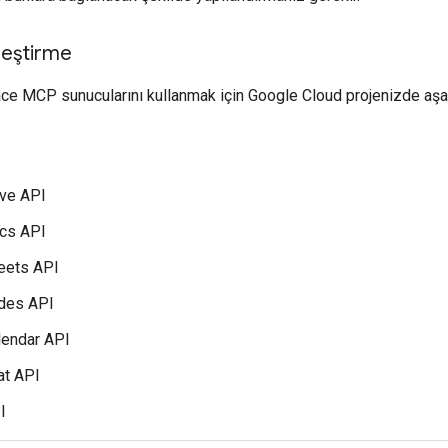
nleştirme
 MCP sunucularını kullanmak için Google Cloud projenizde aşağı
ive API
cs API
eets API
ides API
lendar API
at API
I