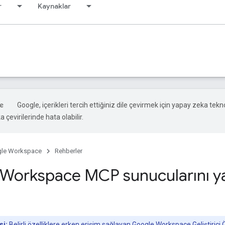
r
Kaynaklar
Google, içerikleri tercih ettiğiniz dile çevirmek için yapay zeka tekno
 çevirilerinde hata olabilir.
le Workspace
Rehberler
Workspace MCP sunucularını y
si:
Belirli özelliklere erken erişim sağlayan
Google Workspace Geliştirici