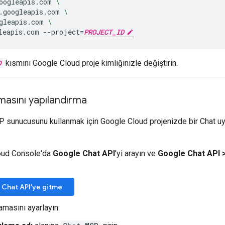
oogleapis.com
\
.googleapis.com
\
gleapis.com
\
leapis.com
--project
=
PROJECT_ID
D
kısmını Google Cloud proje kimliğinizle değiştirin.
masını yapılandırma
 sunucusunu kullanmak için Google Cloud projenizde bir Chat u
oud Console'da
Google Chat API
'yi arayın ve
Google Chat API
 Chat API'ye gitme
amasını ayarlayın: