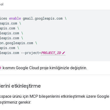
ol
ices
enable
gmail.googleapis.com
\
eapis.com
\
apis.com
\
leapis.com
\
leapis.com
\
on.googleapis.com
\
apis.com
\
leapis.com
--project
=
PROJECT_ID
D
kısmını Google Cloud proje kimliğinizle değiştirin.
rini etkinleştirme
space ürünü için MCP bileşenlerini etkinleştirmek üzere Google
eştirmeniz gerekir: