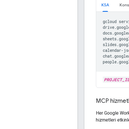
KSA
Kons
gcloud
serv
drive.googl
docs.google
sheets.goog
slides.goog
calendar-js
chat.google
people.goog
PROJECT_I
MCP hizmetle
Her Google Work
hizmetleri etkinl