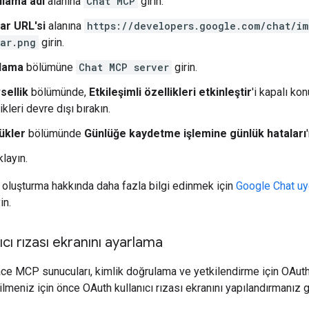
lama adı
alanına
Chat MCP
girin.
ar URL'si
alanına
https://developers.google.com/chat/im
ar.png
girin.
lama
bölümüne
Chat MCP server
girin.
sellik
bölümünde,
Etkileşimli özellikleri etkinleştir
'i kapalı ko
ikleri devre dışı bırakın.
ükler
bölümünde
Günlüğe kaydetme işlemine günlük hataları
ıklayın.
oluşturma hakkında daha fazla bilgi edinmek için
Google Chat u
in.
cı rızası ekranını ayarlama
 MCP sunucuları, kimlik doğrulama ve yetkilendirme için OAuth 2
ilmeniz için önce OAuth kullanıcı rızası ekranını yapılandırmanız g