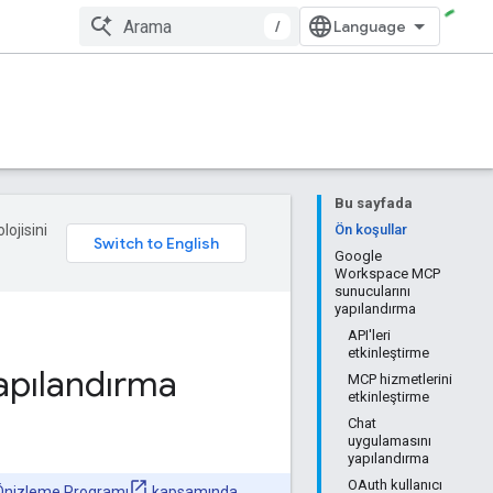
/
Bu sayfada
lojisini
Ön koşullar
Google
Workspace MCP
sunucularını
yapılandırma
API'leri
etkinleştirme
apılandırma
MCP hizmetlerini
etkinleştirme
Chat
uygulamasını
yapılandırma
OAuth kullanıcı
 Önizleme Programı
kapsamında