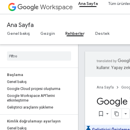
Ana Sayfa
Tüm ürünle
Workspace
Ana Sayfa
Genel bakış
Gezgin
Rehberler
Destek
kullanır. Yapay zeka
Başlama
Genel bakış
Ana Sayfa
Goog
Google Cloud projesi oluşturma
Google Workspace API'lerini
Google 
etkinleştirme
Geliştirici araçlarını yükleme
bookmark_border
Kimlik doğrulamayı ayarlayın
Genel bakış
Geliştirici Önizleme