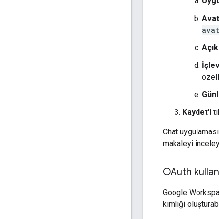
Uygu
Avat
avat
Açık
İşlev
özell
Günl
Kaydet
'i t
Chat uygulaması 
makaleyi inceley
OAuth kullanı
Google Workspace
kimliği oluşturab