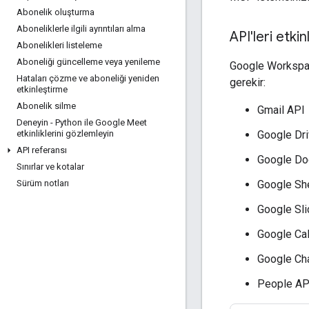
Abonelik oluşturma
Aboneliklerle ilgili ayrıntıları alma
API'leri etki
Abonelikleri listeleme
Aboneliği güncelleme veya yenileme
Google Workspace
Hataları çözme ve aboneliği yeniden
gerekir:
etkinleştirme
Abonelik silme
Gmail API
Deneyin - Python ile Google Meet
Google Dr
etkinliklerini gözlemleyin
API referansı
Google Do
Sınırlar ve kotalar
Google Sh
Sürüm notları
Google Sl
Google Ca
Google Ch
People AP