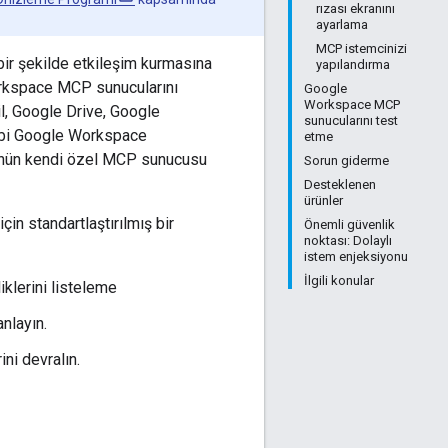
rızası ekranını
ayarlama
MCP istemcinizi
ir şekilde etkileşim kurmasına
yapılandırma
rkspace MCP sunucularını
Google
Workspace MCP
l, Google Drive, Google
sunucularını test
gibi Google Workspace
etme
ünün kendi özel MCP sunucusu
Sorun giderme
Desteklenen
ürünler
in standartlaştırılmış bir
Önemli güvenlik
noktası: Dolaylı
istem enjeksiyonu
İlgili konular
iklerini listeleme
anlayın.
ini devralın.