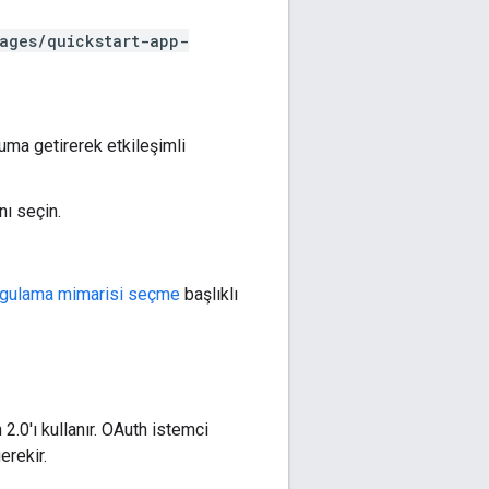
ages/quickstart-app-
numa getirerek etkileşimli
'nı seçin.
ygulama mimarisi seçme
başlıklı
.0'ı kullanır. OAuth istemci
erekir.