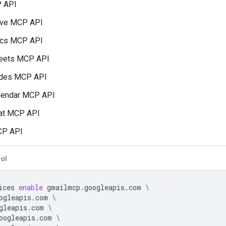
 API
ive MCP API
ocs MCP API
eets MCP API
ides MCP API
lendar MCP API
at MCP API
CP API
ol
ices
enable
gmailmcp.googleapis.com
\
ogleapis.com
\
gleapis.com
\
oogleapis.com
\