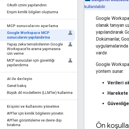
OAuth iznini yapılandırın
kullanılabilir.
Erişim kimlik bilgileri oluşturma
Google Workspace
olanak tanıyan 
MCP sunucularını ayarlama
yapılandırarak G
Google Workspace MCP
sunucularını yapılandırma
Dokümanlar, Goo
Yapay zeka temsilcilerinin Google
uygulamalarında
Workspace'te arama yapmasına
vardır.
izin verme
MCP sunucuları için güvenliği
Google Workspace
yapılandırma
yöntem sunar:
AI ile derleyin
Verileri 
Genel bakış
Harekete
Büyük dil modellerini (LLM'ler) kullanma
Güvenliğe
Erişimi ve kullanımı yönetme
API'ler için kimlik bilgilerini yönetin
API'leri görüntüleme ve devre dışı
Ön koşulla
bırakma