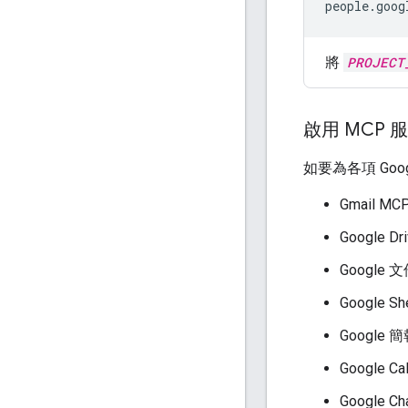
people.goog
將
PROJECT
啟用 MCP 
如要為各項 Goog
Gmail MCP
Google Dr
Google 文
Google Sh
Google 簡
Google Ca
Google Ch