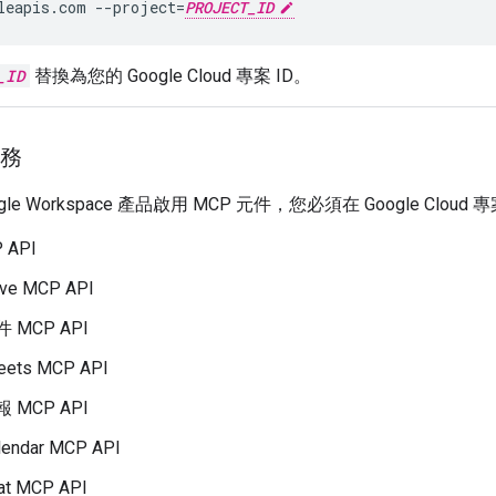
leapis.com
--project
=
PROJECT_ID
_ID
替換為您的 Google Cloud 專案 ID。
服務
le Workspace 產品啟用 MCP 元件，您必須在 Google Clo
 API
ive MCP API
件 MCP API
eets MCP API
報 MCP API
lendar MCP API
at MCP API