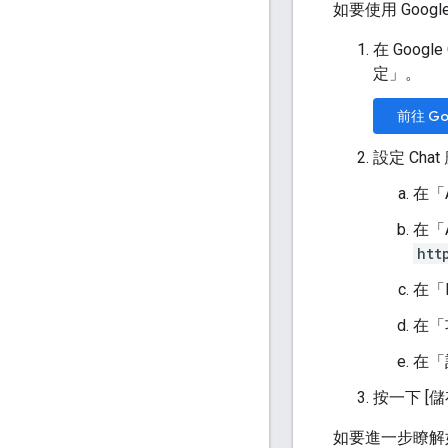
如要使用 Googl
在 Googl
定」
。
前往 Goo
設定 Cha
在「
在「A
htt
在「D
在「
在「
按一下 [儲
如要進一步瞭解如