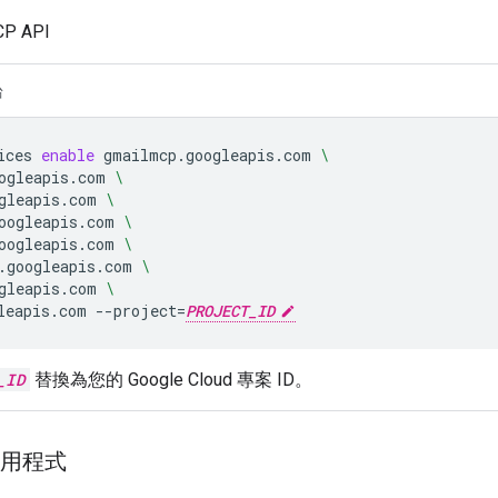
CP API
台
ices
enable
gmailmcp.googleapis.com
\
ogleapis.com
\
gleapis.com
\
oogleapis.com
\
oogleapis.com
\
.googleapis.com
\
gleapis.com
\
leapis.com
--project
=
PROJECT_ID
_ID
替換為您的 Google Cloud 專案 ID。
 應用程式