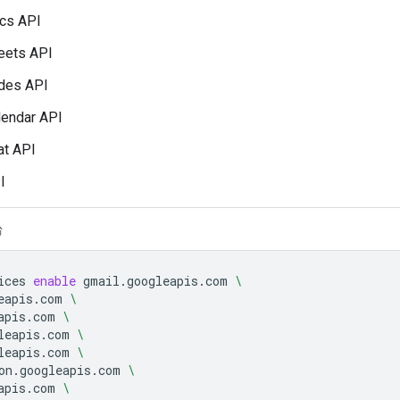
cs API
eets API
ides API
lendar API
at API
I
台
ices
enable
gmail.googleapis.com
\
eapis.com
\
apis.com
\
leapis.com
\
leapis.com
\
on.googleapis.com
\
apis.com
\