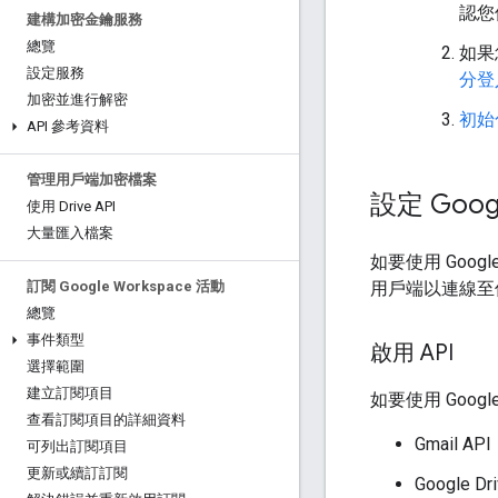
認您
建構加密金鑰服務
總覽
如果
設定服務
分登入
加密並進行解密
初始化
API 參考資料
管理用戶端加密檔案
設定 Goog
使用 Drive API
大量匯入檔案
如要使用 Googl
用戶端以連線至
訂閱 Google Workspace 活動
總覽
事件類型
啟用 API
選擇範圍
建立訂閱項目
如要使用 Googl
查看訂閱項目的詳細資料
Gmail API
可列出訂閱項目
更新或續訂訂閱
Google Dr