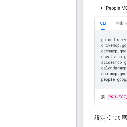
People M
CLI
控制
gcloud
serv
drivemcp.go
docsmcp.goo
sheetsmcp.g
slidesmcp.g
calendarmcp
chatmcp.goo
people.goog
將
PROJECT
設定 Chat