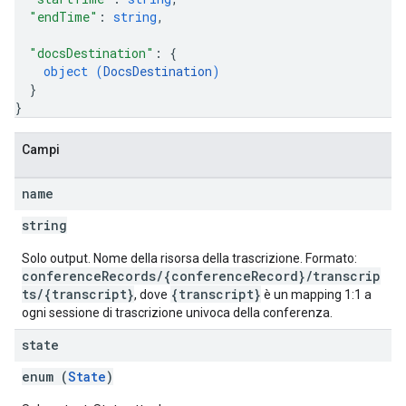
"endTime"
: 
string
,
"docsDestination"
: 
{
object (
DocsDestination
)
}
}
Campi
name
string
Solo output. Nome della risorsa della trascrizione. Formato:
conferenceRecords/{conferenceRecord}/transcrip
ts/{transcript}
{transcript}
, dove
è un mapping 1:1 a
ogni sessione di trascrizione univoca della conferenza.
state
enum (
State
)