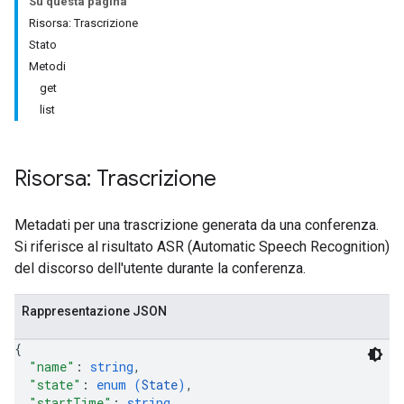
Su questa pagina
Risorsa: Trascrizione
Stato
Metodi
get
list
antSessions
Risorsa: Trascrizione
Metadati per una trascrizione generata da una conferenza.
Si riferisce al risultato ASR (Automatic Speech Recognition)
del discorso dell'utente durante la conferenza.
Rappresentazione JSON
{
"name"
: 
string
,
"state"
: 
enum (
State
)
,
"startTime"
: 
string
,