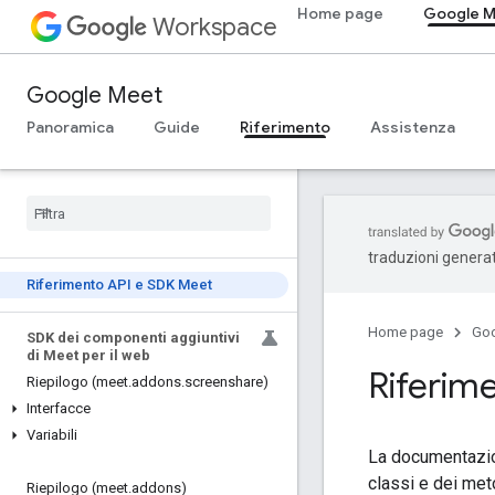
Home page
Google 
Workspace
Google Meet
Panoramica
Guide
Riferimento
Assistenza
traduzioni generat
Riferimento API e SDK Meet
Home page
Go
SDK dei componenti aggiuntivi
di Meet per il web
Riferim
Riepilogo (meet
.
addons
.
screenshare)
Interfacce
Variabili
La documentazion
classi e dei met
Riepilogo (meet
.
addons)