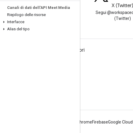
Blog
X (Twitter
Canali di dati dell'API Meet Media
Leggi il blog per sviluppatori di
Segui @workspaced
Riepilogo delle risorse
Google Workspace
(Twitter)
Interfacce
Alias del tipo
Google Workspace per sviluppatori
Panoramica della piattaforma
Prodotti per sviluppatori
Note di rilascio
Assistenza per gli sviluppatori
Termini di servizio
Android
Chrome
Firebase
Google Cloud