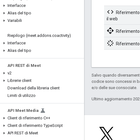
Interfacce
code
Riferimento p
Alias del tipo
il web
Variabili
api
Riferimento
Riepilogo (meet
.
addons
.
coactivity)
stream
Interfacce
Riferimento
Alias del tipo
API REST di Meet
v2
Salvo quando diversamente 
Librerie client
codice sono concessi in b
e/o delle sue consociate.
Download della libreria client
Limiti di utilizzo
Ultimo aggiornamento 202
API Meet Media
Client di riferimento C++
Client di riferimento Type
Script
API REST di Meet