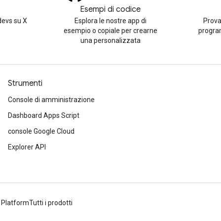
)
Esempi di codice
evs su X
Esplora le nostre app di
Prova
esempio o copiale per crearne
progra
una personalizzata
Strumenti
Console di amministrazione
Dashboard Apps Script
console Google Cloud
Explorer API
 Platform
Tutti i prodotti