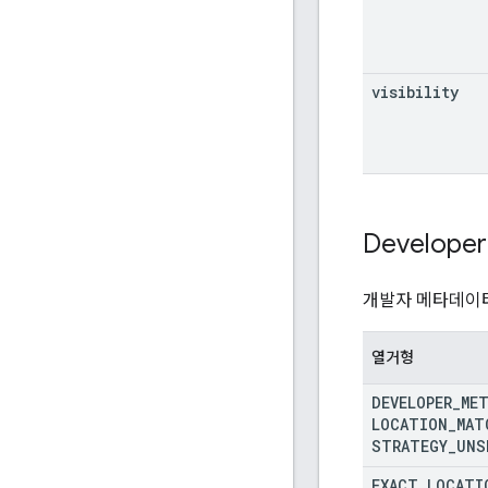
visibility
Developer
개발자 메타데이터
열거형
DEVELOPER
_
ME
LOCATION
_
MAT
STRATEGY
_
UNS
EXACT
_
LOCATI