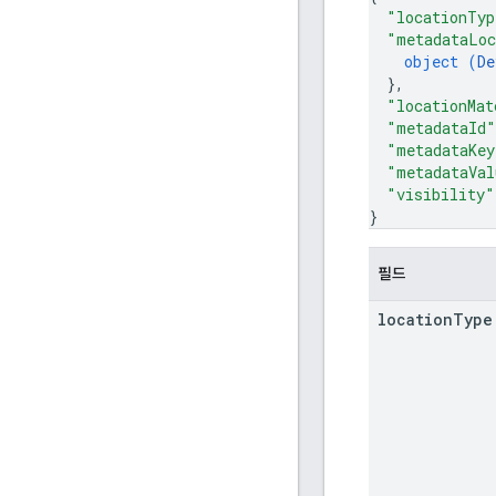
"locationTyp
"metadataLoc
object (
De
}
,
"locationMat
"metadataId"
"metadataKey
"metadataVal
"visibility"
}
필드
location
Type