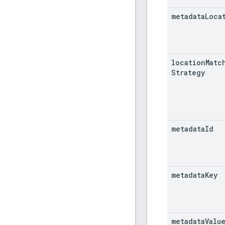
metadata
Loca
location
Matc
Strategy
metadata
Id
metadata
Key
metadata
Valu