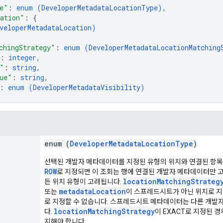
e"
: 
enum (
DeveloperMetadataLocationType
)
,
ation"
: 
{
veloperMetadataLocation
)
chingStrategy"
: 
enum (
DeveloperMetadataLocationMatching
: 
integer
,
"
: 
string
,
ue"
: 
string
,
: 
enum (
DeveloperMetadataVisibility
)
enum (
DeveloperMetadataLocationType
)
선택된 개발자 메타데이터를 지정된 유형의 위치와 연결된 항목
ROW
로 지정되면 이 조회는 행에 연결된 개발자 메타데이터만 
locationMatchingStrateg
든 위치 유형이 고려됩니다.
metadataLocation
또는
이 스프레드시트가 아닌 위치로 지
로 지정할 수 없습니다. 스프레드시트 메타데이터는 다른 개발
locationMatchingStrategy
다.
이 EXACT로 지정된 
지해야 합니다.