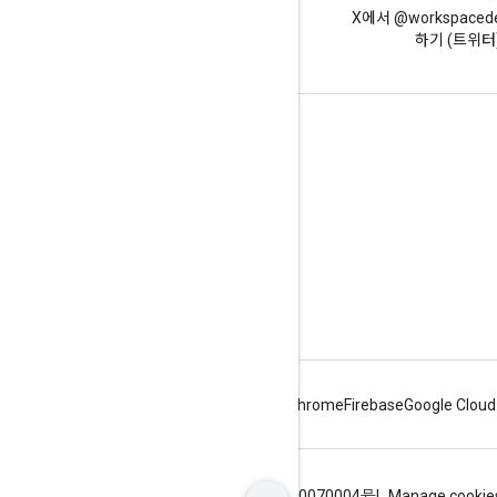
Google Workspace 개발자 블로
X에서 @workspaced
그 읽기
하기 (트위터
개발자용 Google Workspace
플랫폼 개요
개발자 제품
출시 노트
개발자 지원
서비스 약관
Android
Chrome
Firebase
Google Cloud
약관
개인정보처리방침
ICP证合字B2-20070004号
Manage cookie