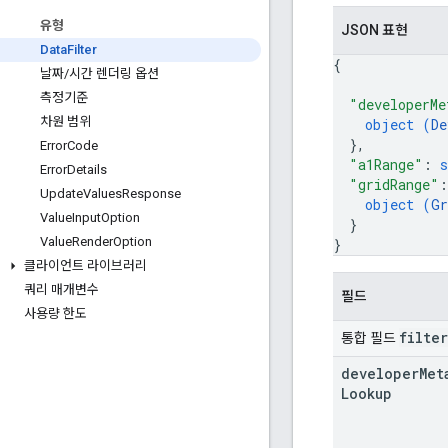
유형
JSON 표현
Data
Filter
{
날짜
/
시간 렌더링 옵션
측정기준
"developerMe
차원 범위
object (
De
}
,
Error
Code
"a1Range"
: 
s
Error
Details
"gridRange"
:
Update
Values
Response
object (
Gr
Value
Input
Option
}
Value
Render
Option
}
클라이언트 라이브러리
쿼리 매개변수
필드
사용량 한도
filter
통합 필드
developer
Met
Lookup