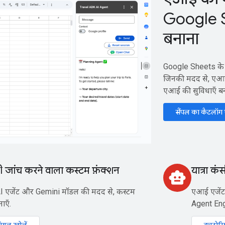
Google 
बनाना
Google Sheets के उन 
जिनकी मदद से, एआई म
एआई की सुविधाएँ बन
सैंपल का कैटलॉग ए
की जांच करने वाला कस्टम फ़ंक्शन
यात्रा क
smart_toy
I एजेंट और Gemini मॉडल की मदद से, कस्टम
एआई एजेंट
ाएँ.
Agent Engin
रियल खोलें
ट्यूटोर