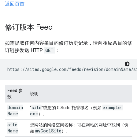
返回页首
修订版本 Feed
如需提取任何内容条目的修订历史记录，请向相应条目的修
订链接发送 HTTP
GET
：
https://sites.google.com/feeds/revision/
domainName
/
s
Feed 参
说明
数
domain
site
example
.
“
”或您的 G Suite 托管域名（例如
Name
com
）。
site
您网站的网络空间名称；可在网站的网址中找到（例
Name
my
Cool
Site
如
）。