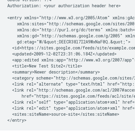
Authorization: 
<your authorization header here>
<entry xmlns="http://www.w3.org/2005/Atom" xmlns:gAc
    xmlns:sites="http://schemas.google.com/sites/200
    xmlns:dc="http://purl.org/dc/terms" xmlns:batch=
    xmlns:gd="http://schemas.google.com/g/2005" xmln
    gd:etag="W/&quot;DEECR38l7I2A9WxNaF0Q.&quot;">

  <id>https://sites.google.com/feeds/site/
example.co
  <updated>2009-12-02T23:31:06.184Z</updated>

  <app:edited xmlns:app="http://www.w3.org/2007/app"
  <title>
New Test Site2
</title>

  <summary>
Newer description
</summary>

  <category scheme="http://schemas.google.com/sites/
  <link rel="alternate" type="text/html" href="http:
  <link rel="http://schemas.google.com/acl/2007#acce
      href="https://sites.google.com/feeds/acl/site/
  <link rel="self" type="application/atom+xml" href=
  <link rel="edit" type="application/atom+xml" href=
  <sites:siteName>
source-site
</sites:siteName>
