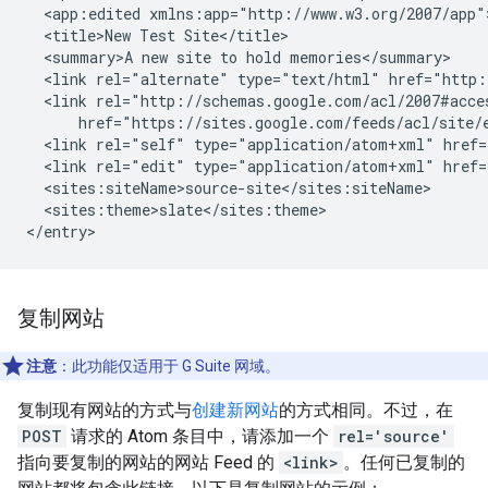
  <app:edited xmlns:app="http://www.w3.org/2007/app"
  <title>New Test Site</title>

  <summary>A new site to hold memories</summary>

  <link rel="alternate" type="text/html" href="http:
  <link rel="http://schemas.google.com/acl/2007#acce
      href="https://sites.google.com/feeds/acl/site/
  <link rel="self" type="application/atom+xml" href=
  <link rel="edit" type="application/atom+xml" href=
  <sites:siteName>
source-site
</sites:siteName>

  <sites:theme>slate</sites:theme>

复制网站
注意
：此功能仅适用于 G Suite 网域。
复制现有网站的方式与
创建新网站
的方式相同。不过，在
POST
请求的 Atom 条目中，请添加一个
rel='source'
指向要复制的网站的网站 Feed 的
<link>
。任何已复制的