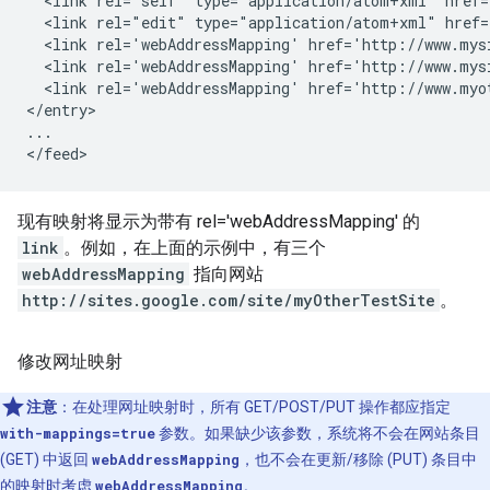
  <link rel="self" type="application/atom+xml" href=
  <link rel="edit" type="application/atom+xml" href=
  <link rel='webAddressMapping' href='
http://www.mys
  <link rel='webAddressMapping' href='
http://www.mys
  <link rel='webAddressMapping' href='
http://www.myo
</entry>

...

现有映射将显示为带有 rel='webAddressMapping' 的
link
。例如，在上面的示例中，有三个
webAddressMapping
指向网站
http://sites.google.com/site/
myOtherTestSite
。
修改网址映射
注意
：在处理网址映射时，所有 GET/POST/PUT 操作都应指定
with-mappings=true
参数。如果缺少该参数，系统将不会在网站条目
(GET) 中返回
webAddressMapping
，也不会在更新/移除 (PUT) 条目中
的映射时考虑
webAddressMapping
。