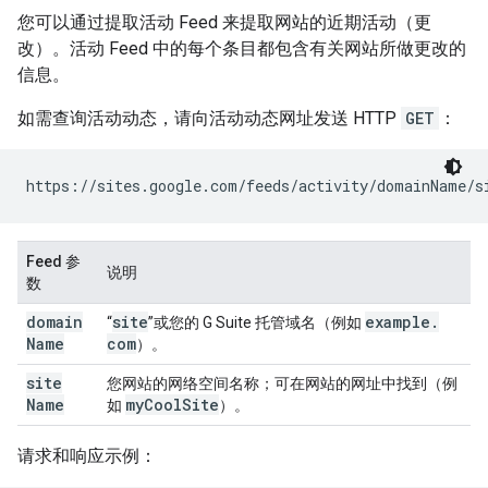
您可以通过提取活动 Feed 来提取网站的近期活动（更
改）。活动 Feed 中的每个条目都包含有关网站所做更改的
信息。
如需查询活动动态，请向活动动态网址发送 HTTP
GET
：
https://sites.google.com/feeds/activity/
domainName
/
s
Feed 参
说明
数
domain
site
example
.
“
”或您的 G Suite 托管域名（例如
Name
com
）。
site
您网站的网络空间名称；可在网站的网址中找到（例
Name
my
Cool
Site
如
）。
请求和响应示例：