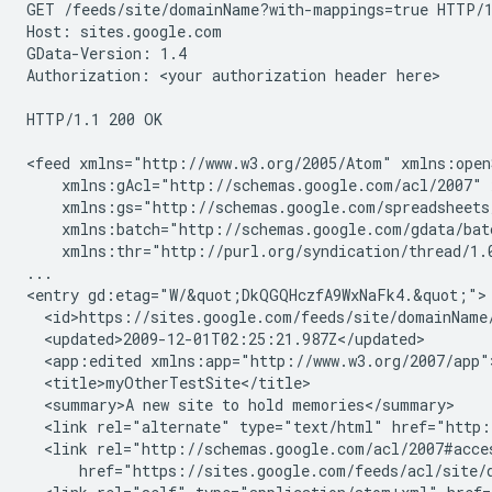
GET /feeds/site/
domainName
?with-mappings=true HTTP/1
Host: sites.google.com

GData-Version: 1.4

Authorization: 
<your authorization header here>
HTTP/1.1 200 OK

<feed xmlns="http://www.w3.org/2005/Atom" xmlns:open
    xmlns:gAcl="http://schemas.google.com/acl/2007" 
    xmlns:gs="http://schemas.google.com/spreadsheets
    xmlns:batch="http://schemas.google.com/gdata/bat
    xmlns:thr="http://purl.org/syndication/thread/1.0
...

<entry gd:etag="W/&quot;DkQGQHczfA9WxNaFk4.&quot;">

  <id>https://sites.google.com/feeds/site/
domainName
  <updated>2009-12-01T02:25:21.987Z</updated>

  <app:edited xmlns:app="http://www.w3.org/2007/app"
  <title>
myOtherTestSite
</title>

  <summary>A new site to hold memories</summary>

  <link rel="alternate" type="text/html" href="http:
  <link rel="http://schemas.google.com/acl/2007#acce
      href="https://sites.google.com/feeds/acl/site/