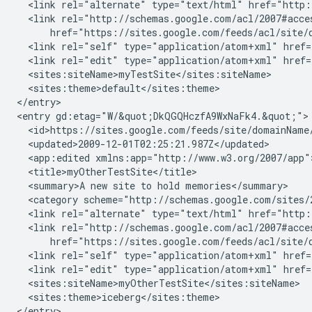
  <link rel="alternate" type="text/html" href="http:
  <link rel="http://schemas.google.com/acl/2007#acce
      href="https://sites.google.com/feeds/acl/site/
  <link rel="self" type="application/atom+xml" href=
  <link rel="edit" type="application/atom+xml" href=
  <sites:siteName>
myTestSite
</sites:siteName>

  <sites:theme>
default
</sites:theme>

</entry>

<entry gd:etag="W/&quot;DkQGQHczfA9WxNaFk4.&quot;">

  <id>https://sites.google.com/feeds/site/
domainName
  <updated>2009-12-01T02:25:21.987Z</updated>

  <app:edited xmlns:app="http://www.w3.org/2007/app"
  <title>
myOtherTestSite
</title>

  <summary>A new site to hold memories</summary>

  <category scheme="http://schemas.google.com/sites/
  <link rel="alternate" type="text/html" href="http:
  <link rel="http://schemas.google.com/acl/2007#acce
      href="https://sites.google.com/feeds/acl/site/
  <link rel="self" type="application/atom+xml" href=
  <link rel="edit" type="application/atom+xml" href=
  <sites:siteName>
myOtherTestSite
</sites:siteName>

  <sites:theme>
iceberg
</sites:theme>

</entry>
