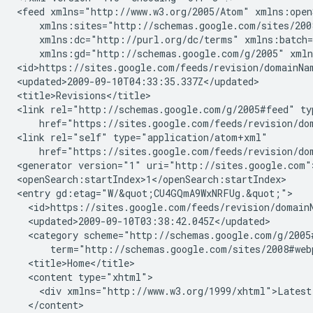
<feed xmlns="http://www.w3.org/2005/Atom" xmlns:open
    xmlns:sites="http://schemas.google.com/sites/200
    xmlns:dc="http://purl.org/dc/terms" xmlns:batch=
    xmlns:gd="http://schemas.google.com/g/2005" xmln
<id>https://sites.google.com/feeds/revision/
domainNa
<updated>2009-09-10T04:33:35.337Z</updated>

<title>Revisions</title>

<link rel="http://schemas.google.com/g/2005#feed" ty
    href="https://sites.google.com/feeds/revision/
do
<link rel="self" type="application/atom+xml"

    href="https://sites.google.com/feeds/revision/
do
<generator version="1" uri="http://sites.google.com">
<openSearch:startIndex>1</openSearch:startIndex>

<entry gd:etag="W/&quot;CU4GQmA9WxNRFUg.&quot;">

  <id>https://sites.google.com/feeds/revision/
domain
  <updated>2009-09-10T03:38:42.045Z</updated>

  <category scheme="http://schemas.google.com/g/2005#
      term="http://schemas.google.com/sites/2008#web
  <title>Home</title>

  <content type="xhtml">

    <div xmlns="http://www.w3.org/1999/xhtml">
Latest
  </content>
