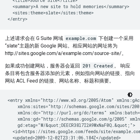
  <title>Source Site</title>

  <summary>A new site to hold memories</summary>

  <sites:theme>slate</sites:theme>

</entry>
上述请求会在 G Suite 网域
example.com
下创建一个采用
“slate”主题的新 Google 网站。相应网站的网址将为
http://sites.google.com/a/example.com/source-site/。
如果成功创建网站，服务器会返回
201 Created
。 响应
条目将包含服务器添加的元素，例如指向网站的链接、指向
网站 ACL Feed 的链接、网站名称、标题和摘要。
<entry xmlns="http://www.w3.org/2005/Atom" xmlns:gAc
    xmlns:sites="http://schemas.google.com/sites/200
    xmlns:dc="http://purl.org/dc/terms" xmlns:batch=
    xmlns:gd="http://schemas.google.com/g/2005" xmln
    gd:etag="W/&quot;DEECR38l7I2A9WxNaF0Q.&quot;">

  <id>https://sites.google.com/feeds/site/
example.co
  <updated>2009-12-02T23:31:06.184Z</updated>
