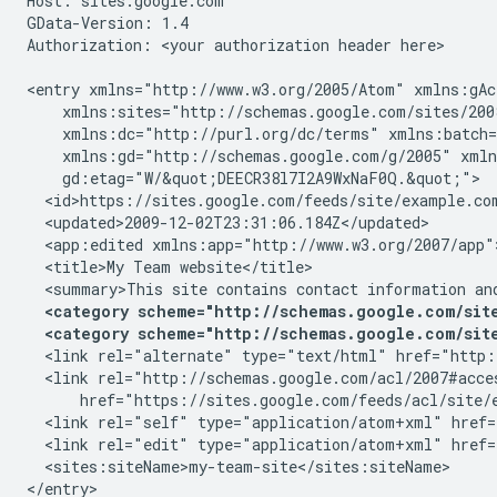
Host: sites.google.com

GData-Version: 1.4

Authorization: 
<your authorization header here>
<entry xmlns="http://www.w3.org/2005/Atom" xmlns:gAc
    xmlns:sites="http://schemas.google.com/sites/200
    xmlns:dc="http://purl.org/dc/terms" xmlns:batch=
    xmlns:gd="http://schemas.google.com/g/2005" xmln
    gd:etag="W/&quot;DEECR38l7I2A9WxNaF0Q.&quot;">

  <id>https://sites.google.com/feeds/site/
example.co
  <updated>2009-12-02T23:31:06.184Z</updated>

  <app:edited xmlns:app="http://www.w3.org/2007/app"
  <title>My Team website</title>

  <summary>This site contains contact information an
<category scheme="http://schemas.google.com/site
<category scheme="http://schemas.google.com/site
  <link rel="alternate" type="text/html" href="http:
  <link rel="http://schemas.google.com/acl/2007#acce
      href="https://sites.google.com/feeds/acl/site/
  <link rel="self" type="application/atom+xml" href=
  <link rel="edit" type="application/atom+xml" href=
  <sites:siteName>
my-team-site
</sites:siteName>
