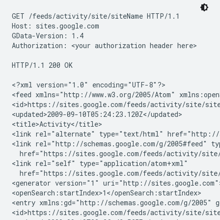
GET /feeds/activity/
site
/
siteName
 HTTP/1.1

Host: sites.google.com

GData-Version: 1.4

Authorization: 
<your authorization header here>
HTTP/1.1 200 OK

<?xml version="1.0" encoding="UTF-8"?>

<feed xmlns="http://www.w3.org/2005/Atom" xmlns:open
<id>https://sites.google.com/feeds/activity/
site
/
sit
<updated>2009-09-10T05:24:23.120Z</updated>

<title>Activity</title>

<link rel="alternate" type="text/html" href="http://
<link rel="http://schemas.google.com/g/2005#feed" ty
  href="https://sites.google.com/feeds/activity/
site
<link rel="self" type="application/atom+xml"

  href="https://sites.google.com/feeds/activity/
site
<generator version="1" uri="http://sites.google.com">
<openSearch:startIndex>1</openSearch:startIndex>

<entry xmlns:gd="http://schemas.google.com/g/2005" g
<id>https://sites.google.com/feeds/activity/
site
/
sit