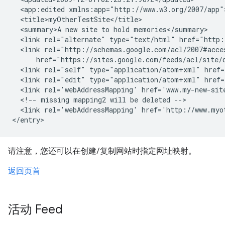
  <app:edited xmlns:app="http://www.w3.org/2007/app"
  <title>
myOtherTestSite
</title>

  <summary>A new site to hold memories</summary>

  <link rel="alternate" type="text/html" href="http:
  <link rel="http://schemas.google.com/acl/2007#acce
      href="https://sites.google.com/feeds/acl/site/
  <link rel="self" type="application/atom+xml" href=
  <link rel="edit" type="application/atom+xml" href=
  <link rel='webAddressMapping' href='
www.my-new-sit
  <!-- missing mapping2 will be deleted -->

  <link rel='webAddressMapping' href='
http://www.myo
请注意，您还可以在创建/复制网站时指定网址映射。
返回页首
活动 Feed