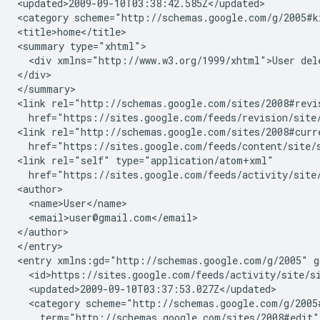
<updated>2009-09-10T03:38:42.585Z</updated>

<category scheme="http://schemas.google.com/g/2005#k
<title>home</title>

<summary type="xhtml">

  <div xmlns="http://www.w3.org/1999/xhtml">User del
</div>

</summary>

<link rel="http://schemas.google.com/sites/2008#revi
  href="https://sites.google.com/feeds/revision/
site
<link rel="http://schemas.google.com/sites/2008#curr
  href="https://sites.google.com/feeds/content/
site
/
<link rel="self" type="application/atom+xml"

  href="https://sites.google.com/feeds/activity/
site
<author>

  <name>User</name>

  <email>user@gmail.com</email>

</author>

</entry>

<entry xmlns:gd="http://schemas.google.com/g/2005" g
  <id>https://sites.google.com/feeds/activity/
site
/
s
  <updated>2009-09-10T03:37:53.027Z</updated>

  <category scheme="http://schemas.google.com/g/2005#
    term="http://schemas.google.com/sites/2008#edit"