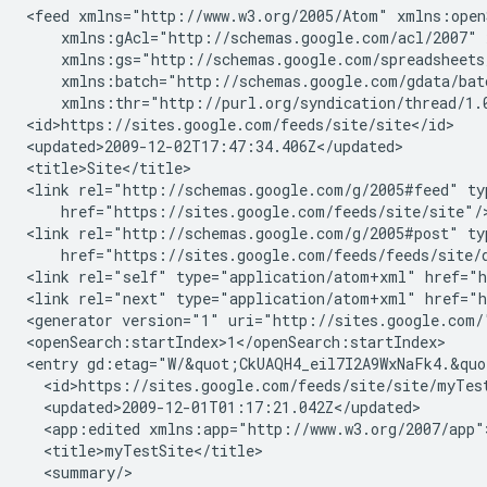
<feed xmlns="http://www.w3.org/2005/Atom" xmlns:open
    xmlns:gAcl="http://schemas.google.com/acl/2007" 
    xmlns:gs="http://schemas.google.com/spreadsheets
    xmlns:batch="http://schemas.google.com/gdata/bat
    xmlns:thr="http://purl.org/syndication/thread/1.0
<id>https://sites.google.com/feeds/site/
site
</id>

<updated>2009-12-02T17:47:34.406Z</updated>

<title>Site</title>

<link rel="http://schemas.google.com/g/2005#feed" ty
    href="https://sites.google.com/feeds/site/site"/>
<link rel="http://schemas.google.com/g/2005#post" ty
    href="https://sites.google.com/feeds/feeds/site/
<link rel="self" type="application/atom+xml" href="h
<link rel="next" type="application/atom+xml" href="h
<generator version="1" uri="http://sites.google.com/"
<openSearch:startIndex>1</openSearch:startIndex>

<entry gd:etag="W/&quot;CkUAQH4_eil7I2A9WxNaFk4.&quo
  <id>https://sites.google.com/feeds/site/
site
/
myTes
  <updated>2009-12-01T01:17:21.042Z</updated>

  <app:edited xmlns:app="http://www.w3.org/2007/app"
  <title>
myTestSite
</title>

  <summary/>
