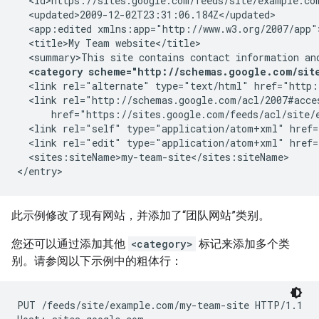
  <id>https://sites.google.com/feeds/site/
example.co
  <updated>2009-12-02T23:31:06.184Z</updated>

  <app:edited xmlns:app="http://www.w3.org/2007/app"
  <title>My Team website</title>

  <summary>This site contains contact information an
<category scheme="http://schemas.google.com/site
  <link rel="alternate" type="text/html" href="http:
  <link rel="http://schemas.google.com/acl/2007#acce
      href="https://sites.google.com/feeds/acl/site/
  <link rel="self" type="application/atom+xml" href=
  <link rel="edit" type="application/atom+xml" href=
  <sites:siteName>
my-team-site
</sites:siteName>

此示例修改了现有网站，并添加了“团队网站”类别。
您还可以通过添加其他
<category>
标记来添加多个类
别。请参阅以下示例中的粗体行：
PUT /feeds/site/
example.com/my-team-site
 HTTP/1.1
