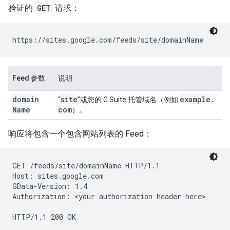
验证的
GET
请求：
https://sites.google.com/feeds/site/
domainName
Feed 参数
说明
domain
site
example
.
“
”或您的 G Suite 托管域名（例如
Name
com
）。
响应将包含一个包含网站列表的 Feed：
GET /feeds/site/
domainName
 HTTP/1.1

Host: sites.google.com

GData-Version: 1.4

Authorization: 
<your authorization header here>
HTTP/1.1 200 OK
