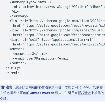
  <summary type="xhtml">

    <div xmlns="http://www.w3.org/1999/xhtml">User3 
  </div>

  </summary>

  <link rel="http://schemas.google.com/sites/2008#re
    href="https://sites.google.com/feeds/revision/
si
  <link rel="http://schemas.google.com/sites/2008#cu
    href="https://sites.google.com/feeds/content/
sit
  <link rel="self" type="application/atom+xml"

    href="https://sites.google.com/feeds/activity/
si
  <author>

    <name>User3</name>

    <email>user3@gmail.com</email>

  </author>

</entry>

注意
：您必须是网站的协作者或所有者，才能访问此 Feed。 您的客
户端必须发送正确的
Authorization
标头，并引用在
授权请求
中获得的
令牌。