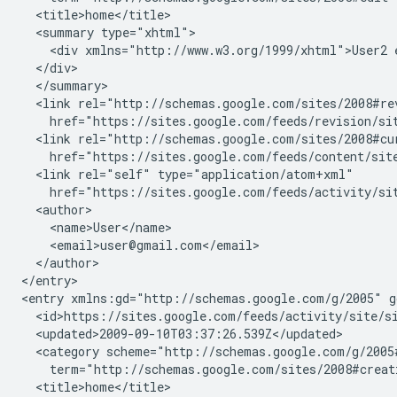
  <title>home</title>

  <summary type="xhtml">

    <div xmlns="http://www.w3.org/1999/xhtml">User2 
  </div>

  </summary>

  <link rel="http://schemas.google.com/sites/2008#re
    href="https://sites.google.com/feeds/revision/
si
  <link rel="http://schemas.google.com/sites/2008#cu
    href="https://sites.google.com/feeds/content/
sit
  <link rel="self" type="application/atom+xml"

    href="https://sites.google.com/feeds/activity/
si
  <author>

    <name>User</name>

    <email>user@gmail.com</email>

  </author>

</entry>

<entry xmlns:gd="http://schemas.google.com/g/2005" g
  <id>https://sites.google.com/feeds/activity/
site
/
s
  <updated>2009-09-10T03:37:26.539Z</updated>

  <category scheme="http://schemas.google.com/g/2005#
    term="http://schemas.google.com/sites/2008#creat
  <title>home</title>
