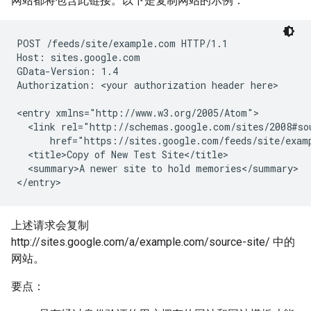
网站都将包含此链接。以下是复制网站的示例：
POST /feeds/site/
example.com
 HTTP/1.1

Host: sites.google.com

GData-Version: 1.4

Authorization: 
<your authorization header here>
<entry xmlns="http://www.w3.org/2005/Atom">

  <link rel="http://schemas.google.com/sites/2008#so
      href="https://sites.google.com/feeds/site/
exam
  <title>Copy of New Test Site</title>

  <summary>A newer site to hold memories</summary>

</entry>
上述请求会复制
http://sites.google.com/a/example.com/source-site/ 中的
网站。
要点：