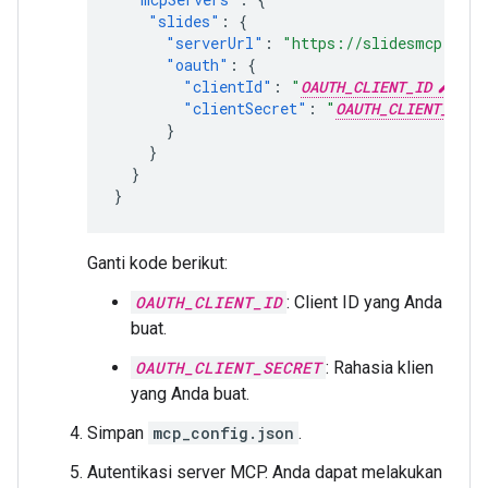
"slides"
:
{
"serverUrl"
:
"https://slidesmcp.goog
"oauth"
:
{
"clientId"
:
"
OAUTH_CLIENT_ID
"
,
"clientSecret"
:
"
OAUTH_CLIENT_SECR
}
}
}
}
Ganti kode berikut:
OAUTH_CLIENT_ID
: Client ID yang Anda
buat.
OAUTH_CLIENT_SECRET
: Rahasia klien
yang Anda buat.
Simpan
mcp_config.json
.
Autentikasi server MCP. Anda dapat melakukan