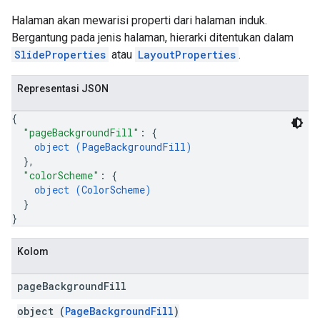
Halaman akan mewarisi properti dari halaman induk.
Bergantung pada jenis halaman, hierarki ditentukan dalam
SlideProperties
atau
LayoutProperties
.
Representasi JSON
{
"pageBackgroundFill"
: 
{
object (
PageBackgroundFill
)
}
,
"colorScheme"
: 
{
object (
ColorScheme
)
}
}
Kolom
page
Background
Fill
object (
PageBackgroundFill
)