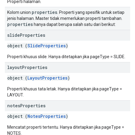
Properti halaman.
properties
Kolom union
. Properti yang spesifik untuk setiap
jenis halaman. Master tidak memerlukan properti tambahan.
properties
hanya dapat berupa salah satu dari berikut:
slide
Properties
object (
SlideProperties
)
Properti khusus slide. Hanya ditetapkan jika pageType = SLIDE.
layout
Properties
object (
LayoutProperties
)
Properti khusus tata letak. Hanya ditetapkan jika pageType =
LAYOUT.
notes
Properties
object (
NotesProperties
)
Mencatat properti tertentu. Hanya ditetapkan jika pageType =
NOTES.