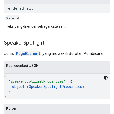
rendered
Text
string
Teks yang dirender sebagai kata seni.
Speaker
Spotlight
Jenis
PageElement
yang mewakili Sorotan Pembicara.
Representasi JSON
{
"speakerSpotlightProperties"
: 
{
object (
SpeakerSpotlightProperties
)
}
}
Kolom