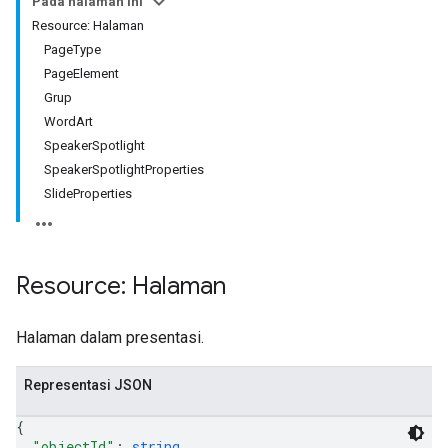
Pada halaman ini
Resource: Halaman
PageType
PageElement
Grup
WordArt
SpeakerSpotlight
SpeakerSpotlightProperties
SlideProperties
Resource: Halaman
Halaman dalam presentasi.
Representasi JSON
{
"objectId"
: 
string
,