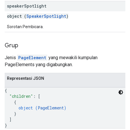
speaker
Spotlight
object (
SpeakerSpotlight
)
Sorotan Pembicara.
Grup
Jenis
PageElement
yang mewakili kumpulan
PageElements yang digabungkan.
Representasi JSON
{
"children"
: 
[
{
object (
PageElement
)
}
]
}