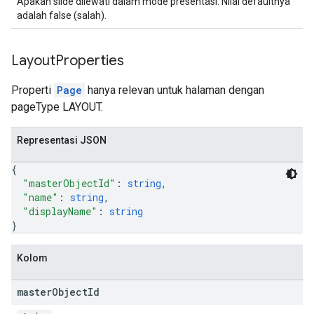
Apakah slide dilewati dalam mode presentasi. Nilai defaultnya
adalah false (salah).
Layout
Properties
Properti
Page
hanya relevan untuk halaman dengan
pageType LAYOUT.
Representasi JSON
{
"masterObjectId"
: 
string
,
"name"
: 
string
,
"displayName"
: 
string
}
Kolom
master
Object
Id