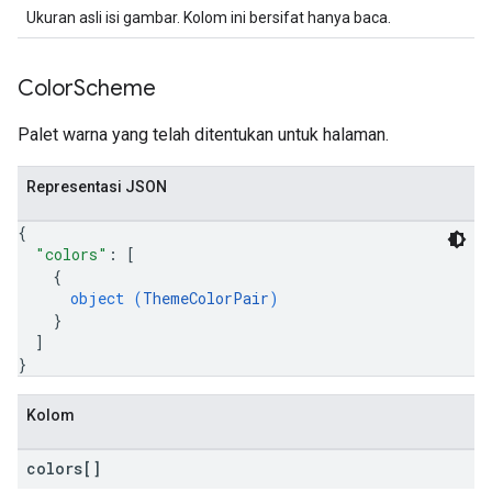
Ukuran asli isi gambar. Kolom ini bersifat hanya baca.
Color
Scheme
Palet warna yang telah ditentukan untuk halaman.
Representasi JSON
{
"colors"
: 
[
{
object (
ThemeColorPair
)
}
]
}
Kolom
colors[]