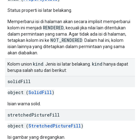
Status properti isi latar belakang.
Memperbarui isi di halaman akan secara implisit memperbarui
RENDERED
kolom ini menjadi
, kecuali jika nilai lain ditentukan
dalam permintaan yang sama. Agar tidak ada isi di halaman,
NOT_RENDERED
tetapkan kolom ini ke
. Dalam hal ini, kolom
isian lainnya yang ditetapkan dalam permintaan yang sama
akan diabaikan.
kind
kind
Kolom union
. Jenis isi latar belakang.
hanya dapat
berupa salah satu dari berikut:
solid
Fill
object (
SolidFill
)
Isian warna solid.
stretched
Picture
Fill
object (
StretchedPictureFill
)
Isi gambar yang diregangkan.