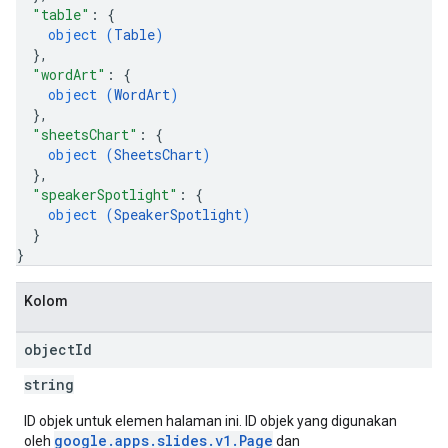
"table"
: 
{
object (
Table
)
}
,
"wordArt"
: 
{
object (
WordArt
)
}
,
"sheetsChart"
: 
{
object (
SheetsChart
)
}
,
"speakerSpotlight"
: 
{
object (
SpeakerSpotlight
)
}
}
Kolom
object
Id
string
ID objek untuk elemen halaman ini. ID objek yang digunakan
google.apps.slides.v1.Page
oleh
dan