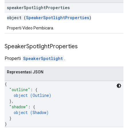
speaker
Spotlight
Properties
object (
SpeakerSpotlightProperties
)
Properti Video Pembicara.
Speaker
Spotlight
Properties
Properti
SpeakerSpotlight
.
Representasi JSON
{
"outline"
: 
{
object (
Outline
)
}
,
"shadow"
: 
{
object (
Shadow
)
}
}