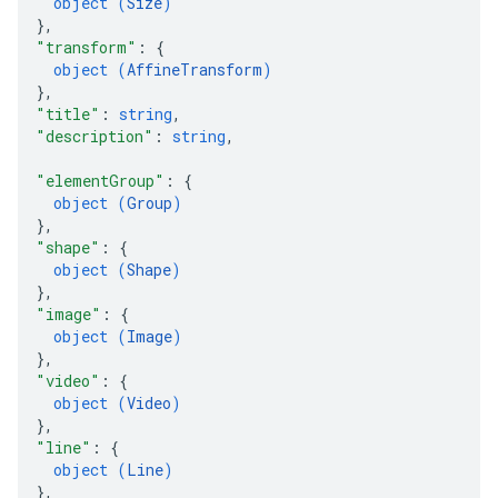
object (
Size
)
}
,
"transform"
: 
{
object (
AffineTransform
)
}
,
"title"
: 
string
,
"description"
: 
string
,
"elementGroup"
: 
{
object (
Group
)
}
,
"shape"
: 
{
object (
Shape
)
}
,
"image"
: 
{
object (
Image
)
}
,
"video"
: 
{
object (
Video
)
}
,
"line"
: 
{
object (
Line
)
}
,