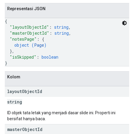
Representasi JSON
{
"layoutObjectId"
: 
string
,
"masterObjectId"
: 
string
,
"notesPage"
: 
{
object (
Page
)
}
,
"isSkipped"
: 
boolean
}
Kolom
layout
Object
Id
string
ID objek tata letak yang menjadi dasar slide ini. Properti ini
bersifat hanya baca.
master
Object
Id