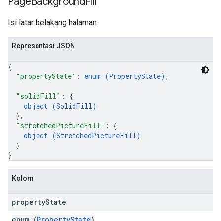
Page
Background
Fill
Isi latar belakang halaman.
Representasi JSON
{
"propertyState"
: 
enum (
PropertyState
)
,
"solidFill"
: 
{
object (
SolidFill
)
}
,
"stretchedPictureFill"
: 
{
object (
StretchedPictureFill
)
}
}
Kolom
property
State
enum (
PropertyState
)