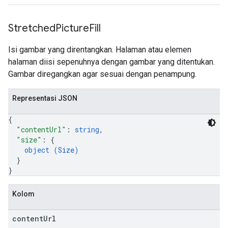
Stretched
Picture
Fill
Isi gambar yang direntangkan. Halaman atau elemen
halaman diisi sepenuhnya dengan gambar yang ditentukan.
Gambar diregangkan agar sesuai dengan penampung.
Representasi JSON
{
"contentUrl"
: 
string
,
"size"
: 
{
object (
Size
)
}
}
Kolom
content
Url