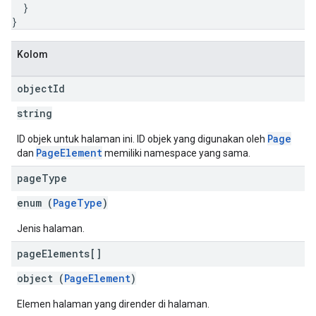
}
}
Kolom
object
Id
string
Page
ID objek untuk halaman ini. ID objek yang digunakan oleh
PageElement
dan
memiliki namespace yang sama.
page
Type
enum (
PageType
)
Jenis halaman.
page
Elements[]
object (
PageElement
)
Elemen halaman yang dirender di halaman.