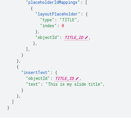
"
placeholderIdMappings
"
:
[
{
"
layoutPlaceholder
"
:
{
"type"
:
"TITLE"
,
"index"
:
0
},
"objectId"
:
TITLE_ID
,
},
],
}
},
{
"
insertText
"
:
{
"objectId"
:
TITLE_ID
,
"text"
:
"This is my slide title"
,
}
},
]
}