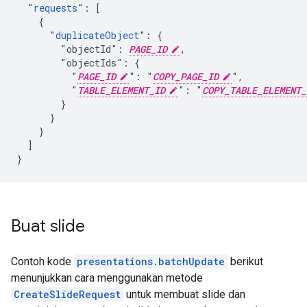
  "
requests
": [

    {

      "
duplicateObject
": {

        "objectId": 
PAGE_ID
,

        "objectIds": {

          "
PAGE_ID
": "
COPY_PAGE_ID
",

          "
TABLE_ELEMENT_ID
": "
COPY_TABLE_ELEMENT_
        }

      }

    }

  ]

}
Buat slide
Contoh kode
presentations.batchUpdate
berikut
menunjukkan cara menggunakan metode
CreateSlideRequest
untuk membuat slide dan