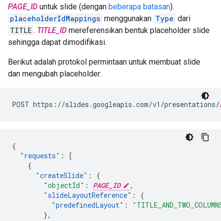
PAGE_ID
untuk slide (dengan
beberapa batasan
).
placeholderIdMappings
menggunakan
Type
dari
TITLE
.
TITLE_ID
mereferensikan bentuk placeholder slide
sehingga dapat dimodifikasi.
Berikut adalah protokol permintaan untuk membuat slide
dan mengubah placeholder:
POST https://slides.googleapis.com/v1/presentations/
{
"
requests
"
:
[
{
"
createSlide
"
:
{
"objectId"
:
PAGE_ID
,
"
slideLayoutReference
"
:
{
"
predefinedLayout
"
:
"TITLE_AND_TWO_COLUMN
},