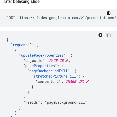
latar belakang slide:
POST https://slides.googleapis.com/v1/presentations/
{

  "
requests
": [

    {

      "
updatePageProperties
": {

        "objectId": 
PAGE_ID
,

        "
pageProperties
": {

          "
pageBackgroundFill
": {

            "
stretchedPictureFill
": {

              "contentUrl": 
IMAGE_URL
            }

          }

        },

        "fields": "pageBackgroundFill"

      }

    }
