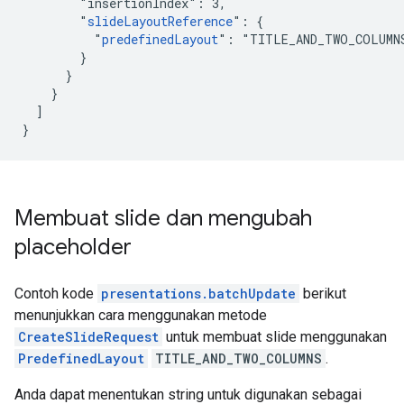
        "insertionIndex": 3,

        "
slideLayoutReference
": {

          "
predefinedLayout
": "TITLE_AND_TWO_COLUMNS
        }

      }

    }

  ]

}
Membuat slide dan mengubah
placeholder
Contoh kode
presentations.batchUpdate
berikut
menunjukkan cara menggunakan metode
CreateSlideRequest
untuk membuat slide menggunakan
PredefinedLayout
TITLE_AND_TWO_COLUMNS
.
Anda dapat menentukan string untuk digunakan sebagai