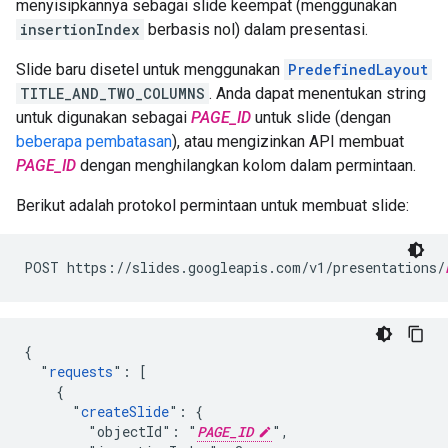
menyisipkannya sebagai slide keempat (menggunakan
insertionIndex
berbasis nol) dalam presentasi.
Slide baru disetel untuk menggunakan
PredefinedLayout
TITLE_AND_TWO_COLUMNS
. Anda dapat menentukan string
untuk digunakan sebagai
PAGE_ID
untuk slide (dengan
beberapa pembatasan
), atau mengizinkan API membuat
PAGE_ID
dengan menghilangkan kolom dalam permintaan.
Berikut adalah protokol permintaan untuk membuat slide:
POST https://slides.googleapis.com/v1/presentations/
{

  "
requests
": [

    {

      "
createSlide
": {

        "objectId": "
PAGE_ID
",
