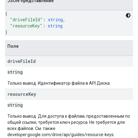
JSON-представление
{
"driveFileId"
: 
string
,
"resourceKey"
: 
string
}
Поля
drive
File
Id
string
Только вывод. Идентификатор файла в API Диска.
resource
Key
string
Только вывод. Для доступа к файлам, предоставленным по
общей ссылке, требуется ключ ресурса. Не требуется для
всех файлов. См. также
developer.google.com/drive/api/guides/resource-keys.