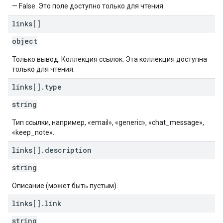
— False. Это поле доступно только для чтения.
links[]
object
Только вывод. Коллекция ссылок. Эта коллекция доступна
только для чтения.
links[]
.
type
string
Тип ссылки, например, «email», «generic», «chat_message»,
«keep_note».
links[]
.
description
string
Описание (может быть пустым).
links[]
.
link
string