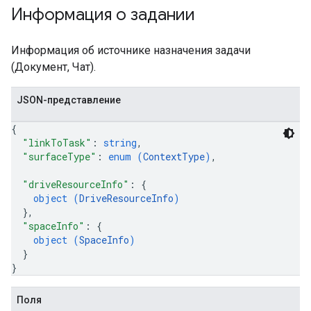
Информация о задании
Информация об источнике назначения задачи
(Документ, Чат).
JSON-представление
{
"linkToTask"
: 
string
,
"surfaceType"
: 
enum (
ContextType
)
,
"driveResourceInfo"
: 
{
object (
DriveResourceInfo
)
}
,
"spaceInfo"
: 
{
object (
SpaceInfo
)
}
}
Поля