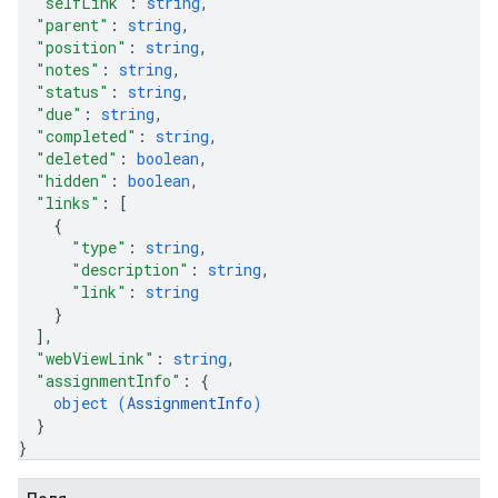
"selfLink"
: 
string
,
"parent"
: 
string
,
"position"
: 
string
,
"notes"
: 
string
,
"status"
: 
string
,
"due"
: 
string
,
"completed"
: 
string
,
"deleted"
: 
boolean
,
"hidden"
: 
boolean
,
"links"
: 
[
{
"type"
: 
string
,
"description"
: 
string
,
"link"
: 
string
}
]
,
"webViewLink"
: 
string
,
"assignmentInfo"
: 
{
object (
AssignmentInfo
)
}
}