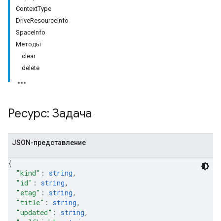
ContextType
DriveResourceInfo
SpaceInfo
Методы
clear
delete
Ресурс: Задача
JSON-представление
{
"kind"
: 
string
,
"id"
: 
string
,
"etag"
: 
string
,
"title"
: 
string
,
"updated"
: 
string
,