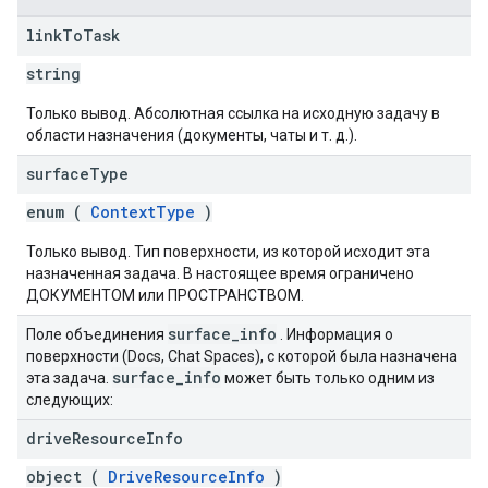
link
To
Task
string
Только вывод. Абсолютная ссылка на исходную задачу в
области назначения (документы, чаты и т. д.).
surface
Type
enum (
ContextType
)
Только вывод. Тип поверхности, из которой исходит эта
назначенная задача. В настоящее время ограничено
ДОКУМЕНТОМ или ПРОСТРАНСТВОМ.
surface
_
info
Поле объединения
. Информация о
поверхности (Docs, Chat Spaces), с которой была назначена
surface
_
info
эта задача.
может быть только одним из
следующих:
drive
Resource
Info
object (
DriveResourceInfo
)