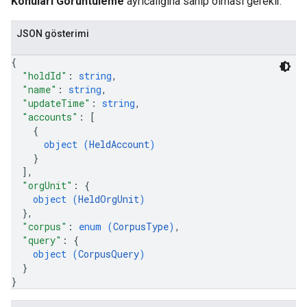
Konuları Görüntüleme
ayrıcalığına sahip olması gerekir.
JSON gösterimi
{
"holdId"
: 
string
,
"name"
: 
string
,
"updateTime"
: 
string
,
"accounts"
: 
[
{
object (
HeldAccount
)
}
]
,
"orgUnit"
: 
{
object (
HeldOrgUnit
)
}
,
"corpus"
: 
enum (
CorpusType
)
,
"query"
: 
{
object (
CorpusQuery
)
}
}