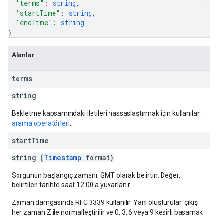
"terms"
: 
string
,
"startTime"
: 
string
,
"endTime"
: 
string
}
Alanlar
terms
string
Bekletme kapsamındaki iletileri hassaslaştırmak için kullanılan
arama operatörleri
.
start
Time
string (
Timestamp
format)
Sorgunun başlangıç zamanı. GMT olarak belirtin. Değer,
belirtilen tarihte saat 12:00'a yuvarlanır.
Zaman damgasında RFC 3339 kullanılır. Yani oluşturulan çıkış
her zaman Z ile normalleştirilir ve 0, 3, 6 veya 9 kesirli basamak