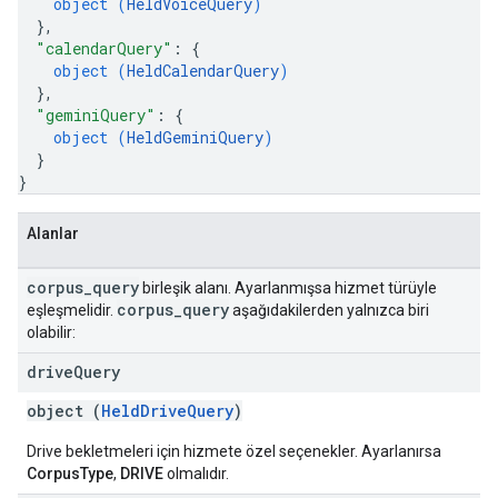
object (
HeldVoiceQuery
)
}
,
"calendarQuery"
: 
{
object (
HeldCalendarQuery
)
}
,
"geminiQuery"
: 
{
object (
HeldGeminiQuery
)
}
}
Alanlar
corpus
_
query
birleşik alanı. Ayarlanmışsa hizmet türüyle
corpus
_
query
eşleşmelidir.
aşağıdakilerden yalnızca biri
olabilir:
drive
Query
object (
HeldDriveQuery
)
Drive bekletmeleri için hizmete özel seçenekler. Ayarlanırsa
CorpusType
,
DRIVE
olmalıdır.