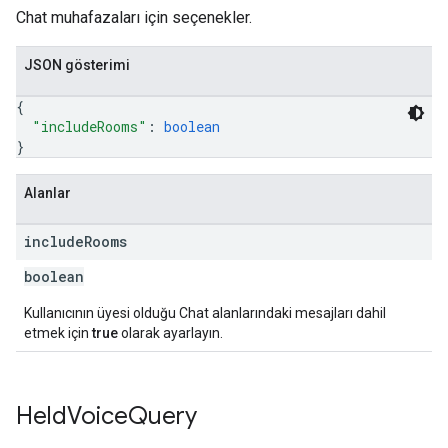
Chat muhafazaları için seçenekler.
JSON gösterimi
{
"includeRooms"
: 
boolean
}
Alanlar
include
Rooms
boolean
Kullanıcının üyesi olduğu Chat alanlarındaki mesajları dahil
etmek için
true
olarak ayarlayın.
Held
Voice
Query