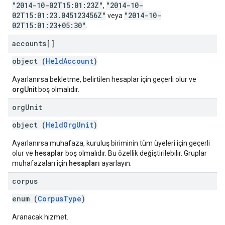
"2014-10-02T15:01:23Z"
"2014-10-
,
02T15:01:23.045123456Z"
"2014-10-
veya
02T15:01:23+05:30"
.
accounts[]
object (
HeldAccount
)
Ayarlanırsa bekletme, belirtilen hesaplar için geçerli olur ve
orgUnit
boş olmalıdır.
org
Unit
object (
HeldOrgUnit
)
Ayarlanırsa muhafaza, kuruluş biriminin tüm üyeleri için geçerli
olur ve
hesaplar
boş olmalıdır. Bu özellik değiştirilebilir. Gruplar
muhafazaları için
hesapları
ayarlayın.
corpus
enum (
CorpusType
)
Aranacak hizmet.