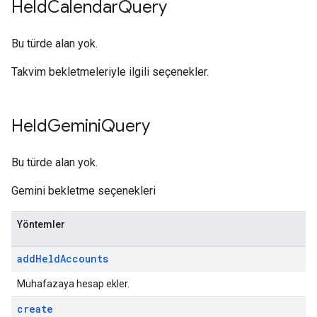
Held
Calendar
Query
Bu türde alan yok.
Takvim bekletmeleriyle ilgili seçenekler.
Held
Gemini
Query
Bu türde alan yok.
Gemini bekletme seçenekleri
Yöntemler
add
Held
Accounts
Muhafazaya hesap ekler.
create