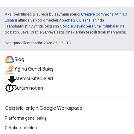
Aksi belirtilmediği sürece bu sayfanın içeriği
Creative Commons Atıf 4.0
Lisansı
altında ve kod örnekleri
Apache 2.0 Lisansı
altında
lisanslanmıştır. Ayrıntılı bilgi için
Google Developers Site Politikaları
'na
göz atın. Java, Oracle ve/veya satış ortaklarının tescilli ticari markasıdır.
Son güncelleme tarihi: 2026-06-17 UTC.
Blog
Yığına Genel Bakış
file_download
İstemci Kitaplıkları
Sürüm notları
Geliştiriciler için Google Workspace
Platforma genel bakış
Geliştirici ürünleri