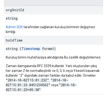
org
Unit
Id
string
Admin SDK
tarafından sağlanan kuruluş biriminin değişmez
kimliği.
hold
Time
string (
Timestamp
format)
Kuruluş birimi muhafazaya alındığında Bu özellik değiştirilemez.
Zaman damgasında RFC 3339 kullanılır. Yani oluşturulan çıkış
her zaman Z ile normalleştirilir ve 0, 3, 6 veya 9 kesirli basamak
kullanılır. "Z" dışındaki zaman farkları da kabul edilir. Örnekler:
"2014-10-02T15:01:23Z"
"2014-10-
,
02T15:01:23.045123456Z"
"2014-10-
veya
02T15:01:23+05:30"
.