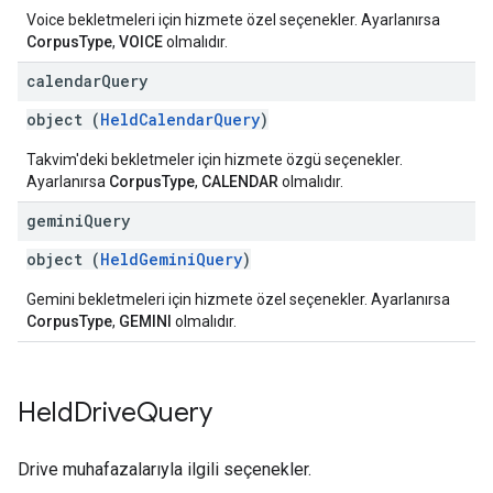
Voice bekletmeleri için hizmete özel seçenekler. Ayarlanırsa
CorpusType
,
VOICE
olmalıdır.
calendar
Query
object (
HeldCalendarQuery
)
Takvim'deki bekletmeler için hizmete özgü seçenekler.
Ayarlanırsa
CorpusType
,
CALENDAR
olmalıdır.
gemini
Query
object (
HeldGeminiQuery
)
Gemini bekletmeleri için hizmete özel seçenekler. Ayarlanırsa
CorpusType
,
GEMINI
olmalıdır.
Held
Drive
Query
Drive muhafazalarıyla ilgili seçenekler.