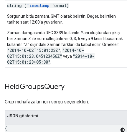
string (
Timestamp
format)
Sorgunun bitiş zamanı. GMT olarak belirtin. Değer, belirtilen
tarihte saat 12:00'a yuvarlanır.
Zaman damgasında RFC 3339 kullanılır. Yani oluşturulan çıkış
her zaman Z ile normalleştirilir ve 0, 3, 6 veya 9 kesirli basamak
kullanılır. "Z" dışındaki zaman farkları da kabul edilir. Örnekler:
"2014-10-02T15:01:23Z"
"2014-10-
,
02T15:01:23.045123456Z"
"2014-10-
veya
02T15:01:23+05:30"
.
Held
Groups
Query
Grup muhafazaları için sorgu seçenekleri.
JSON gösterimi
{