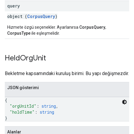
query
object (
CorpusQuery
)
Hizmete özgü seçenekler. Ayarlanırsa
CorpusQuery
,
CorpusType
ile eşleşmelidir.
Held
Org
Unit
Bekletme kapsamındaki kuruluş birimi. Bu yapı değişmezdir.
JSON gösterimi
{
"orgUnitId"
: 
string
,
"holdTime"
: 
string
}
Alanlar