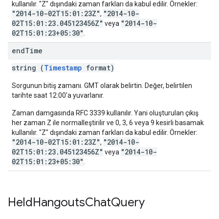
kullanılır. "Z" dışındaki zaman farkları da kabul edilir. Örnekler:
"2014-10-02T15:01:23Z"
"2014-10-
,
02T15:01:23.045123456Z"
"2014-10-
veya
02T15:01:23+05:30"
.
end
Time
string (
Timestamp
format)
Sorgunun bitiş zamanı. GMT olarak belirtin. Değer, belirtilen
tarihte saat 12:00'a yuvarlanır.
Zaman damgasında RFC 3339 kullanılır. Yani oluşturulan çıkış
her zaman Z ile normalleştirilir ve 0, 3, 6 veya 9 kesirli basamak
kullanılır. "Z" dışındaki zaman farkları da kabul edilir. Örnekler:
"2014-10-02T15:01:23Z"
"2014-10-
,
02T15:01:23.045123456Z"
"2014-10-
veya
02T15:01:23+05:30"
.
Held
Hangouts
Chat
Query