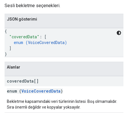
Sesli bekletme seçenekleri.
JSON gösterimi
{
"coveredData"
: 
[
enum (
VoiceCoveredData
)
]
}
Alanlar
covered
Data[]
enum (
VoiceCoveredData
)
Bekletme kapsamındaki veri türlerinin listesi. Boş olmamalıdır.
Sıra önemli değildir ve kopyalar yoksayılır.