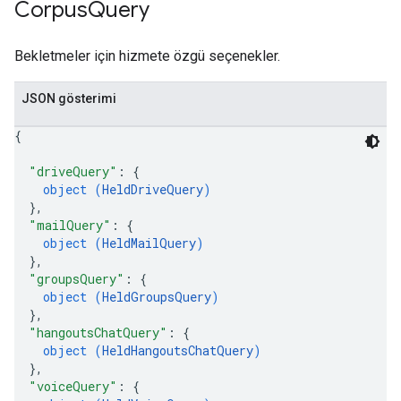
Corpus
Query
Bekletmeler için hizmete özgü seçenekler.
JSON gösterimi
{
"driveQuery"
: 
{
object (
HeldDriveQuery
)
}
,
"mailQuery"
: 
{
object (
HeldMailQuery
)
}
,
"groupsQuery"
: 
{
object (
HeldGroupsQuery
)
}
,
"hangoutsChatQuery"
: 
{
object (
HeldHangoutsChatQuery
)
}
,
"voiceQuery"
: 
{