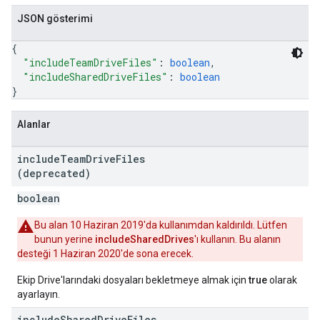
JSON gösterimi
{
"includeTeamDriveFiles"
: 
boolean
,
"includeSharedDriveFiles"
: 
boolean
}
Alanlar
include
Team
Drive
Files
(deprecated)
boolean
Bu alan 10 Haziran 2019'da kullanımdan kaldırıldı. Lütfen
bunun yerine
includeSharedDrives
'ı kullanın. Bu alanın
desteği 1 Haziran 2020'de sona erecek.
Ekip Drive'larındaki dosyaları bekletmeye almak için
true
olarak
ayarlayın.
include
Shared
Drive
Files