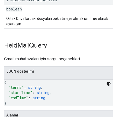
boolean
Ortak Drive'lardaki dosyaları bekletmeye almak için
true
olarak
ayarlayın.
Held
Mail
Query
Gmail muhafazaları için sorgu seçenekleri.
JSON gösterimi
{
"terms"
: 
string
,
"startTime"
: 
string
,
"endTime"
: 
string
}
Alanlar