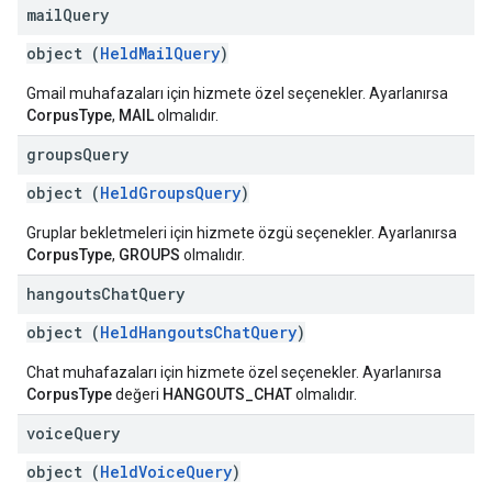
mail
Query
object (
HeldMailQuery
)
Gmail muhafazaları için hizmete özel seçenekler. Ayarlanırsa
CorpusType
,
MAIL
olmalıdır.
groups
Query
object (
HeldGroupsQuery
)
Gruplar bekletmeleri için hizmete özgü seçenekler. Ayarlanırsa
CorpusType
,
GROUPS
olmalıdır.
hangouts
Chat
Query
object (
HeldHangoutsChatQuery
)
Chat muhafazaları için hizmete özel seçenekler. Ayarlanırsa
CorpusType
değeri
HANGOUTS_CHAT
olmalıdır.
voice
Query
object (
HeldVoiceQuery
)