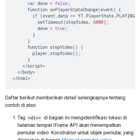
var
done
=
false
;
function
onPlayerStateChange
(
event
)
{
if
(
event
.
data
==
YT
.
PlayerState
.
PLAYING
 
setTimeout
(
stopVideo
,
6000
);
done
=
true
;
}
}
function
stopVideo
()
{
player
.
stopVideo
();
}
<
/
script
<
/
body
>

<
/
html
>
Daftar berikut memberikan detail selengkapnya tentang
contoh di atas:
Tag
<div>
di bagian ini mengidentifikasi lokasi di
halaman tempat IFrame API akan menempatkan
pemutar video. Konstruktor untuk objek pemutar, yang