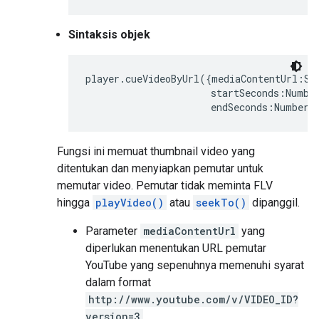
Sintaksis objek
player.cueVideoByUrl({mediaContentUrl:Str
                      startSeconds:Number
                      endSeconds:Number}
Fungsi ini memuat thumbnail video yang
ditentukan dan menyiapkan pemutar untuk
memutar video. Pemutar tidak meminta FLV
hingga
playVideo()
atau
seekTo()
dipanggil.
Parameter
mediaContentUrl
yang
diperlukan menentukan URL pemutar
YouTube yang sepenuhnya memenuhi syarat
dalam format
http://www.youtube.com/v/VIDEO_ID?
version=3
.