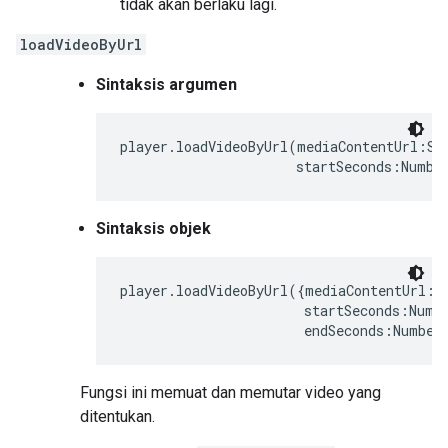
tidak akan berlaku lagi.
loadVideoByUrl
Sintaksis argumen
player.loadVideoByUrl(mediaContentUrl:Str
                      startSeconds:Numbe
Sintaksis objek
player.loadVideoByUrl({mediaContentUrl:St
                       startSeconds:Numbe
                       endSeconds:Number
Fungsi ini memuat dan memutar video yang
ditentukan.