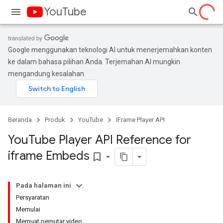
YouTube
Google menggunakan teknologi AI untuk menerjemahkan konten
ke dalam bahasa pilihan Anda. Terjemahan AI mungkin
mengandung kesalahan.
Beranda
Produk
YouTube
IFrame Player API
You
Tube Player API Reference for
iframe Embeds
bookmark_border
Pada halaman ini
Persyaratan
Memulai
Memuat pemutar video