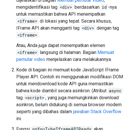
dijelaskan di bagian
Memuat pemutar video
,
mengidentifikasi tag
<div>
berdasarkan
id
-nya
untuk memastikan bahwa API menempatkan
<iframe>
di lokasi yang tepat. Secara khusus,
IFrame API akan mengganti tag
<div>
dengan tag
<iframe>
.
Atau, Anda juga dapat menempatkan elemen
<iframe>
langsung di halaman. Bagian
Memuat
pemutar video
menjelaskan cara melakukannya.
Kode di bagian ini memuat kode JavaScript IFrame
Player API. Contoh ini menggunakan modifikasi DOM
untuk mendownload kode API guna memastikan
bahwa kode diambil secara asinkron. (Atribut
async
tag
<script>
, yang juga memungkinkan download
asinkron, belum didukung di semua browser modern
seperti yang dibahas dalam
jawaban Stack Overflow
ini.
Fungsi
onYouTubeIframeAPIReady
akan