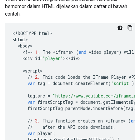
bernomor dalam HTML dijelaskan dalam daftar di bawah
contoh.
<
!
DOCTYPE
html
>

<
html
<
body
<
!--
1.
The
<
iframe
>
(
and
video
player
)
will
r
<
div
id
=
"player"
><
/
div
>

<
script
//
2.
This
code
loads
the
IFrame
Player
API
var
tag
=
document
.
createElement
(
'script'
);
tag
.
src
=
"https://www.youtube.com/iframe_ap
var
firstScriptTag
=
document
.
getElementsByT
firstScriptTag
.
parentNode
.
insertBefore
(
tag
,
//
3.
This
function
creates
an
<
iframe
>
(
and
//
after
the
API
code
downloads
.
var
player
;
function
onYouTubeIframeAPIReady
()
{