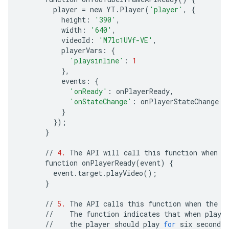
player
=
new
YT
.
Player
(
'player'
,
{
height
:
'390'
,
width
:
'640'
,
videoId
:
'M7lc1UVf-VE'
,
playerVars
:
{
'playsinline'
:
1
},
events
:
{
'onReady'
:
onPlayerReady
,
'onStateChange'
:
onPlayerStateChange
}
});
}
//
4.
The
API
will
call
this
function
when
t
function
onPlayerReady
(
event
)
{
event
.
target
.
playVideo
();
}
//
5.
The
API
calls
this
function
when
the
p
//
The
function
indicates
that
when
playi
//
the
player
should
play
for
six
seconds