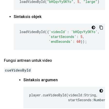
loadVideoById
(
"bHQqvYy5KYo"
,
5
,
"large"
)
Sintaksis objek
loadVideoById
({
'videoId'
:
'bHQqvYy5KYo'
,
'startSeconds'
:
5
,
'endSeconds'
:
60
});
Fungsi antrean untuk video
cueVideoById
Sintaksis argumen
player.cueVideoById(videoId:String,

                    startSeconds:Number)