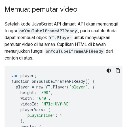
Memuat pemutar video
Setelah kode JavaScript API dimuat, API akan memanggil
fungsi
onYouTubeIframeAPIReady
, pada saat itu Anda
dapat membuat objek
YT.Player
untuk menyisipkan
pemutar video di halaman. Cuplikan HTML di bawah
menunjukkan fungsi
onYouTubeIframeAPIReady
dari
contoh di atas:
var
player
;
function
onYouTubeIframeAPIReady
()
{
player
=
new
YT
.
Player
(
'player'
,
{
height
:
'390'
,
width
:
'640'
,
videoId
:
'M7lc1UVf-VE'
,
playerVars
:
{
'playsinline'
:
1
},
events
:
{