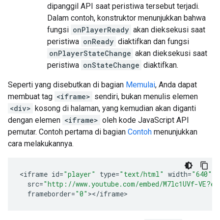
dipanggil API saat peristiwa tersebut terjadi.
Dalam contoh, konstruktor menunjukkan bahwa
fungsi
onPlayerReady
akan dieksekusi saat
peristiwa
onReady
diaktifkan dan fungsi
onPlayerStateChange
akan dieksekusi saat
peristiwa
onStateChange
diaktifkan.
Seperti yang disebutkan di bagian
Memulai
, Anda dapat
membuat tag
<iframe>
sendiri, bukan menulis elemen
<div>
kosong di halaman, yang kemudian akan diganti
dengan elemen
<iframe>
oleh kode JavaScript API
pemutar. Contoh pertama di bagian
Contoh
menunjukkan
cara melakukannya.
<
iframe
id
=
"player"
type
=
"text/html"
width
=
"640"
h
src
=
"http://www.youtube.com/embed/M7lc1UVf-VE?en
frameborder
=
"0"
><
/
iframe
>