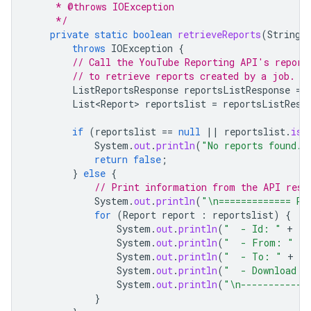
     * @throws IOException
     */
private
static
boolean
retrieveReports
(
String
throws
IOException
{
// Call the YouTube Reporting API's report
// to retrieve reports created by a job.
ListReportsResponse
reportsListResponse
=
List<Report>
reportslist
=
reportsListResp
if
(
reportslist
==
null
||
reportslist
.
isE
System
.
out
.
println
(
"No reports found."
return
false
;
}
else
{
// Print information from the API resp
System
.
out
.
println
(
"\n============= Re
for
(
Report
report
:
reportslist
)
{
System
.
out
.
println
(
"  - Id: "
+
re
System
.
out
.
println
(
"  - From: "
+
System
.
out
.
println
(
"  - To: "
+
re
System
.
out
.
println
(
"  - Download U
System
.
out
.
println
(
"\n------------
}