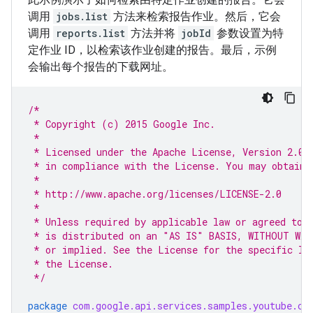
调用
jobs.list
方法来检索报告作业。然后，它会
调用
reports.list
方法并将
jobId
参数设置为特
定作业 ID，以检索该作业创建的报告。最后，示例
会输出每个报告的下载网址。
/*
 * Copyright (c) 2015 Google Inc.
 *
 * Licensed under the Apache License, Version 2.0 
 * in compliance with the License. You may obtain 
 *
 * http://www.apache.org/licenses/LICENSE-2.0
 *
 * Unless required by applicable law or agreed to 
 * is distributed on an "AS IS" BASIS, WITHOUT WAR
 * or implied. See the License for the specific la
 * the License.
 */
package
com.google.api.services.samples.youtube.cm