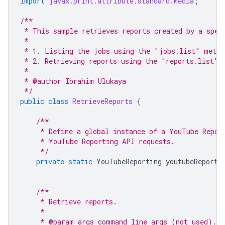
import
javax.print.attribute.standard.Media
;
/**
 * This sample retrieves reports created by a spec
 *
 * 1. Listing the jobs using the "jobs.list" metho
 * 2. Retrieving reports using the "reports.list" 
 *
 * @author Ibrahim Ulukaya
 */
public
class
RetrieveReports
{
/**
     * Define a global instance of a YouTube Repor
     * YouTube Reporting API requests.
     */
private
static
YouTubeReporting
youtubeReporti
/**
     * Retrieve reports.
     *
     * @param args command line args (not used).