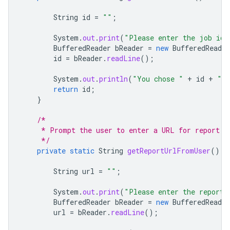
String
id
=
""
;
System
.
out
.
print
(
"Please enter the job id 
BufferedReader
bReader
=
new
BufferedReader
id
=
bReader
.
readLine
();
System
.
out
.
println
(
"You chose "
+
id
+
" a
return
id
;
}
/*
     * Prompt the user to enter a URL for report d
     */
private
static
String
getReportUrlFromUser
()
t
String
url
=
""
;
System
.
out
.
print
(
"Please enter the report 
BufferedReader
bReader
=
new
BufferedReader
url
=
bReader
.
readLine
();