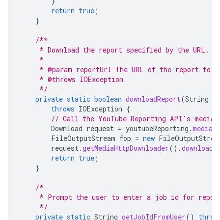
}
return
true
;
}
/**
     * Download the report specified by the URL. (
     *
     * @param reportUrl The URL of the report to b
     * @throws IOException
     */
private
static
boolean
downloadReport
(
String
r
throws
IOException
{
// Call the YouTube Reporting API's media.
Download
request
=
youtubeReporting
.
media
(
FileOutputStream
fop
=
new
FileOutputStrea
request
.
getMediaHttpDownloader
().
download
(
return
true
;
}
/*
     * Prompt the user to enter a job id for repor
     */
private
static
String
getJobIdFromUser
()
throw