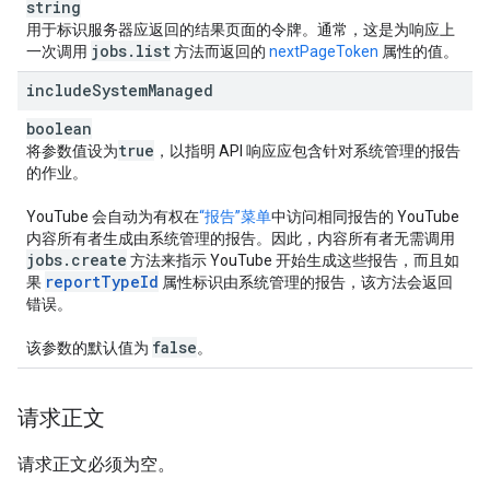
string
用于标识服务器应返回的结果页面的令牌。通常，这是为响应上
jobs
.
list
一次调用
方法而返回的
nextPageToken
属性的值。
include
System
Managed
boolean
true
将参数值设为
，以指明 API 响应应包含针对系统管理的报告
的作业。
YouTube 会自动为有权在
“报告”菜单
中访问相同报告的 YouTube
内容所有者生成由系统管理的报告。因此，内容所有者无需调用
jobs
.
create
方法来指示 YouTube 开始生成这些报告，而且如
report
Type
Id
果
属性标识由系统管理的报告，该方法会返回
错误。
false
该参数的默认值为
。
请求正文
请求正文必须为空。