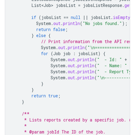
List<Job>
jobsList
=
jobsListResponse
.
getJ
if
(
jobsList
==
null
||
jobsList
.
isEmpty
(
System
.
out
.
println
(
"No jobs found."
);
return
false
;
}
else
{
// Print information from the API resp
System
.
out
.
println
(
"\n================
for
(
Job
job
:
jobsList
)
{
System
.
out
.
println
(
"  - Id: "
+
jo
System
.
out
.
println
(
"  - Name: "
+
System
.
out
.
println
(
"  - Report Typ
System
.
out
.
println
(
"\n------------
}
}
return
true
;
}
/**
     * Lists reports created by a specific job. (r
     *
     * @param jobId The ID of the job.