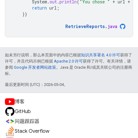
System
.
out
.
println
(
"You chose "
+
url
+
" 
return
url
;
}}
RetrieveReports
.
java
如未另行说明，那么本页面中的内容已根据
知识共享署名 4.0 许可
获得了
许可，并且代码示例已根据
Apache 2.0 许可
获得了许可。有关详情，请
参阅
Google 开发者网站政策
。Java 是 Oracle 和/或其关联公司的注册商
标。
最后更新时间 (UTC)：2026-05-04。
博客
GitHub
问题跟踪器
Stack Overflow