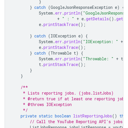
}
}
catch
(
GoogleJsonResponseException
e
)
{
System
.
err
.
println
(
"GoogleJsonResponse
+
" : "
+
e
.
getDetails
().
getMe
e
.
printStackTrace
();
}
catch
(
IOException
e
)
{
System
.
err
.
println
(
"IOException: "
+
e
e
.
printStackTrace
();
}
catch
(
Throwable
t
)
{
System
.
err
.
println
(
"Throwable: "
+
t
.
g
t
.
printStackTrace
();
}
}
/**
     * Lists reporting jobs. (jobs.listJobs)
     * @return true if at least one reporting job 
     * @throws IOException
     */
private
static
boolean
listReportingJobs
()
thr
// Call the YouTube Reporting API's jobs.l
ListJobsResponse
jobsListResponse
=
youtub