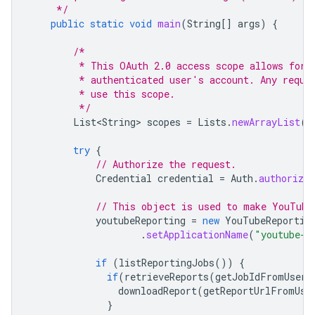
     */
public
static
void
main
(
String
[]
args
)
{
/*
         * This OAuth 2.0 access scope allows for 
         * authenticated user's account. Any reque
         * use this scope.
         */
List<String>
scopes
=
Lists
.
newArrayList
(
"
try
{
// Authorize the request.
Credential
credential
=
Auth
.
authorize
// This object is used to make YouTube
youtubeReporting
=
new
YouTubeReportin
.
setApplicationName
(
"youtube-c
if
(
listReportingJobs
())
{
if
(
retrieveReports
(
getJobIdFromUser
(
downloadReport
(
getReportUrlFromUse
}