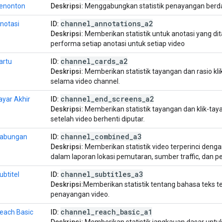
enonton
Deskripsi:
Menggabungkan statistik penayangan berd
channel
_
annotations
_
a2
notasi
ID:
Deskripsi:
Memberikan statistik untuk anotasi yang di
performa setiap anotasi untuk setiap video
channel
_
cards
_
a2
artu
ID:
Deskripsi:
Memberikan statistik tayangan dan rasio kli
selama video channel.
channel
_
end
_
screens
_
a2
ayar Akhir
ID:
Deskripsi:
Memberikan statistik tayangan dan klik-taya
setelah video berhenti diputar.
channel
_
combined
_
a3
abungan
ID:
Deskripsi:
Memberikan statistik video terperinci de
dalam laporan lokasi pemutaran, sumber traffic, dan 
channel
_
subtitles
_
a3
ubtitel
ID:
Deskripsi:
Memberikan statistik tentang bahasa teks t
penayangan video.
channel
_
reach
_
basic
_
a1
each Basic
ID:
Deskripsi:
Memberikan statistik jangkauan dasar untuk