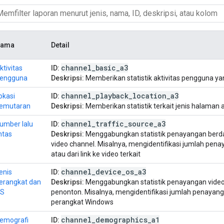
ama
Detail
channel
_
basic
_
a3
ktivitas
ID:
engguna
Deskripsi:
Memberikan statistik aktivitas pengguna ya
channel
_
playback
_
location
_
a3
okasi
ID:
emutaran
Deskripsi:
Memberikan statistik terkait jenis halaman a
channel
_
traffic
_
source
_
a3
umber lalu
ID:
intas
Deskripsi:
Menggabungkan statistik penayangan berd
video channel. Misalnya, mengidentifikasi jumlah pen
atau dari link ke video terkait
channel
_
device
_
os
_
a3
enis
ID:
erangkat dan
Deskripsi:
Menggabungkan statistik penayangan video
S
penonton. Misalnya, mengidentifikasi jumlah penayanga
perangkat Windows
channel
_
demographics
_
a1
emografi
ID: