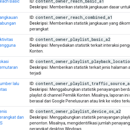
content
_
owner
_
reach
_
basic
_
a1
each Basic
ID:
Deskripsi:
Memberikan statistik jangkauan dasar untuk
content
_
owner
_
reach
_
combined
_
a1
angkauan
ID:
abungan
Deskripsi:
Memberikan statistik jangkauan yang dikom
perangkat
content
_
owner
_
playlist
_
basic
_
a2
ktivitas
ID:
engguna
Deskripsi:
Menyediakan statistik terkait interaksi peng
Konten.
content
_
owner
_
playlist
_
playback
_
locati
okasi
ID:
emutaran
Deskripsi:
Memberikan statistik terkait jenis halaman 
terjadi
content
_
owner
_
playlist
_
traffic
_
source
_
a
umber lalu
ID:
intas
Deskripsi:
Menggabungkan statistik penayangan berd
playlist di channel Pemilik Konten. Misalnya, laporan 
berasal dari Google Penelusuran atau link ke video terka
content
_
owner
_
playlist
_
device
_
os
_
a2
enis
ID:
erangkat dan
Deskripsi:
Menggabungkan statistik penayangan playli
S
penonton. Misalnya, mengidentifikasi jumlah penayangan
perangkat desktop Windows