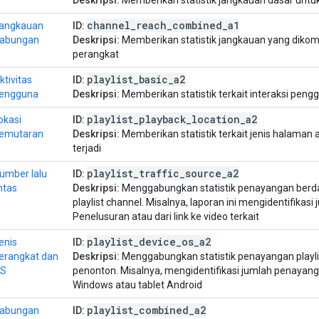
channel
_
reach
_
combined
_
a1
angkauan
ID:
abungan
Deskripsi:
Memberikan statistik jangkauan yang dikom
perangkat
playlist
_
basic
_
a2
ktivitas
ID:
engguna
Deskripsi:
Memberikan statistik terkait interaksi pengg
playlist
_
playback
_
location
_
a2
okasi
ID:
emutaran
Deskripsi:
Memberikan statistik terkait jenis halaman 
terjadi
playlist
_
traffic
_
source
_
a2
umber lalu
ID:
intas
Deskripsi:
Menggabungkan statistik penayangan berd
playlist channel. Misalnya, laporan ini mengidentifika
Penelusuran atau dari link ke video terkait
playlist
_
device
_
os
_
a2
enis
ID:
erangkat dan
Deskripsi:
Menggabungkan statistik penayangan playli
S
penonton. Misalnya, mengidentifikasi jumlah penayang
Windows atau tablet Android
playlist
_
combined
_
a2
abungan
ID: