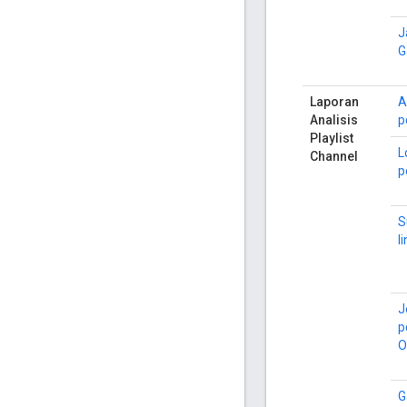
J
G
Laporan
A
Analisis
p
Playlist
L
Channel
p
S
l
J
p
O
G