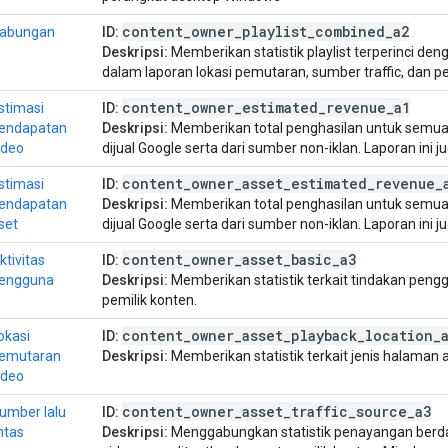
content
_
owner
_
playlist
_
combined
_
a2
abungan
ID:
Deskripsi:
Memberikan statistik playlist terperinci 
dalam laporan lokasi pemutaran, sumber traffic, dan 
content
_
owner
_
estimated
_
revenue
_
a1
stimasi
ID:
endapatan
Deskripsi:
Memberikan total penghasilan untuk semua v
ideo
dijual Google serta dari sumber non-iklan. Laporan ini 
content
_
owner
_
asset
_
estimated
_
revenue
_
stimasi
ID:
endapatan
Deskripsi:
Memberikan total penghasilan untuk semua a
set
dijual Google serta dari sumber non-iklan. Laporan ini j
content
_
owner
_
asset
_
basic
_
a3
ktivitas
ID:
engguna
Deskripsi:
Memberikan statistik terkait tindakan peng
pemilik konten.
content
_
owner
_
asset
_
playback
_
location
_
okasi
ID:
emutaran
Deskripsi:
Memberikan statistik terkait jenis halaman a
ideo
content
_
owner
_
asset
_
traffic
_
source
_
a3
umber lalu
ID:
intas
Deskripsi:
Menggabungkan statistik penayangan berd