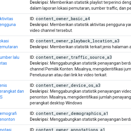
Deskripsi:
Memberikan statistik playlist terperinci 
dalam laporan lokasi pemutaran, sumber traffic, dan 
content
_
owner
_
basic
_
a4
ktivitas
ID:
engguna
Deskripsi:
Memberikan statistik aktivitas pengguna ya
video channel tersebut.
content
_
owner
_
playback
_
location
_
a3
okasi
ID:
emutaran
Deskripsi:
Memberikan statistik terkait jenis halaman a
content
_
owner
_
traffic
_
source
_
a3
umber lalu
ID:
intas
Deskripsi:
Menggabungkan statistik penayangan berda
channel Pemilik Konten. Misalnya, mengidentifikasi ju
Penelusuran atau dari link ke video terkait.
content
_
owner
_
device
_
os
_
a3
enis
ID:
erangkat dan
Deskripsi:
Menggabungkan statistik penayangan video
S
penonton. Misalnya, mengidentifikasi jumlah penayangan
perangkat desktop Windows
content
_
owner
_
demographics
_
a1
emografi
ID:
enonton
Deskripsi:
Menggabungkan statistik penayangan berd
content
_
owner
_
annotations
_
a1
notasi
ID: