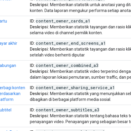
Deskripsi:
Memberikan statistik untuk anotasi yang dit
konten. Data laporan mengukur performa setiap anotasi
content
_
owner
_
cards
_
a1
artu
ID:
Deskripsi:
Memberikan statistik tayangan dan rasio kli
selama video di channel pemilik konten.
content
_
owner
_
end
_
screens
_
a1
ayar akhir
ID:
Deskripsi:
Memberikan statistik tayangan dan rasio kli
setelah video berhenti diputar
content
_
owner
_
combined
_
a3
abungan
ID:
Deskripsi:
Memberikan statistik video terperinci de
dalam laporan lokasi pemutaran, sumber traffic, dan 
content
_
owner
_
sharing
_
service
_
a1
erbagi konten
ID:
erdasarkan
Deskripsi:
Memberikan statistik yang menunjukkan sebe
latform
dibagikan di berbagai platform media sosial.
content
_
owner
_
subtitles
_
a3
ubtitel
ID:
Deskripsi:
Memberikan statistik tentang bahasa teks t
penayangan video. Penayangan yang sebagian besar te