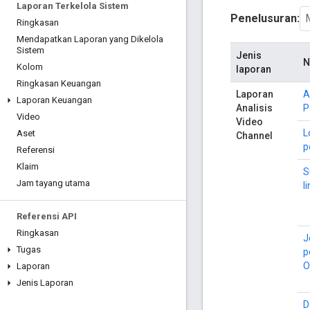
Laporan Terkelola Sistem
Penelusuran:
Ringkasan
Mendapatkan Laporan yang Dikelola
Sistem
Jenis
N
Kolom
laporan
Ringkasan Keuangan
Laporan
A
Laporan Keuangan
Analisis
P
Video
Video
L
Aset
Channel
p
Referensi
Klaim
S
Jam tayang utama
l
Referensi API
Ringkasan
J
Tugas
p
O
Laporan
Jenis Laporan
D