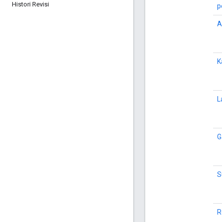
Histori Revisi
p
A
K
L
G
S
R