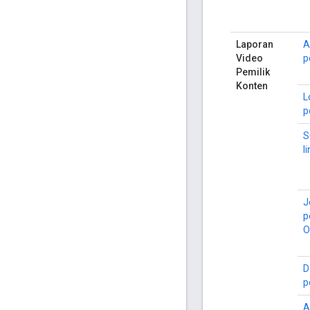
Laporan
A
Video
p
Pemilik
Konten
L
p
S
l
J
p
O
D
p
A