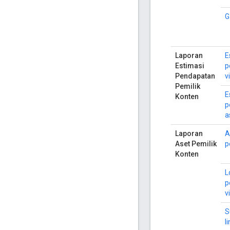
G
Laporan
E
Estimasi
p
Pendapatan
v
Pemilik
E
Konten
p
a
Laporan
A
Aset Pemilik
p
Konten
L
p
v
S
l