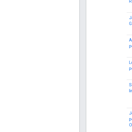
R
J
G
A
p
L
p
S
l
J
p
O