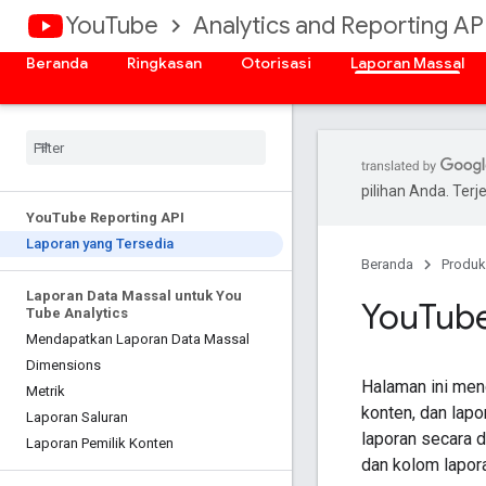
YouTube
Analytics and Reporting AP
Beranda
Ringkasan
Otorisasi
Laporan Massal
pilihan Anda. Te
You
Tube Reporting API
Laporan yang Tersedia
Beranda
Produk
Laporan Data Massal untuk You
You
Tube
Tube Analytics
Mendapatkan Laporan Data Massal
Dimensions
Halaman ini men
Metrik
konten, dan lap
Laporan Saluran
laporan secara 
Laporan Pemilik Konten
dan kolom lapor