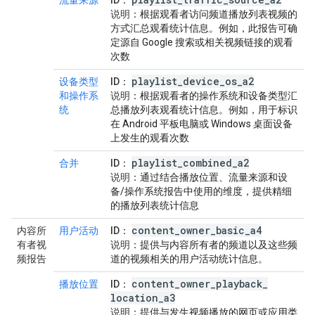
流量来源
ID
：
说明
：根据观看者访问频道播放列表视频的
方式汇总观看统计信息。例如，此报告可确
定源自 Google 搜索或相关视频链接的观看
次数
playlist
_
device
_
os
_
a2
设备类型
ID
：
和操作系
说明
：根据观看者的操作系统和设备类型汇
统
总播放列表观看统计信息。例如，用于标识
在 Android 平板电脑或 Windows 桌面设备
上发生的观看次数
playlist
_
combined
_
a2
合并
ID
：
说明
：通过结合播放位置、流量来源和设
备/操作系统报告中使用的维度，提供精细
的播放列表统计信息
content
_
owner
_
basic
_
a4
内容所
用户活动
ID
：
有者视
说明
：提供与内容所有者的频道以及这些频
频报告
道的视频相关的用户活动统计信息。
content
_
owner
_
playback
_
播放位置
ID
：
location
_
a3
说明
：提供与发生视频播放的网页或应用类