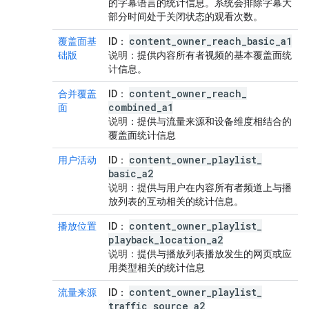
的字幕语言的统计信息。系统会排除字幕大
部分时间处于关闭状态的观看次数。
content
_
owner
_
reach
_
basic
_
a1
覆盖面基
ID
：
础版
说明
：提供内容所有者视频的基本覆盖面统
计信息。
content
_
owner
_
reach
_
合并覆盖
ID
：
combined
_
a1
面
说明
：提供与流量来源和设备维度相结合的
覆盖面统计信息
content
_
owner
_
playlist
_
用户活动
ID
：
basic
_
a2
说明
：提供与用户在内容所有者频道上与播
放列表的互动相关的统计信息。
content
_
owner
_
playlist
_
播放位置
ID
：
playback
_
location
_
a2
说明
：提供与播放列表播放发生的网页或应
用类型相关的统计信息
content
_
owner
_
playlist
_
流量来源
ID
：
traffic
_
source
_
a2