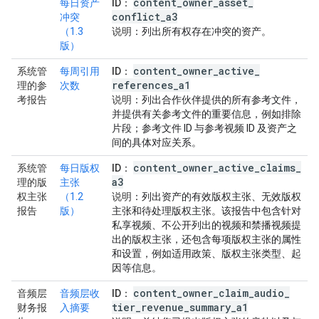
content
_
owner
_
asset
_
每日资产
ID
：
conflict
_
a3
冲突
（1.3
说明
：列出所有权存在冲突的资产。
版）
content
_
owner
_
active
_
系统管
每周引用
ID
：
references
_
a1
理的参
次数
考报告
说明
：列出合作伙伴提供的所有参考文件，
并提供有关参考文件的重要信息，例如排除
片段；参考文件 ID 与参考视频 ID 及资产之
间的具体对应关系。
content
_
owner
_
active
_
claims
_
系统管
每日版权
ID
：
a3
理的版
主张
权主张
（1.2
说明
：列出资产的有效版权主张、无效版权
报告
版）
主张和待处理版权主张。该报告中包含针对
私享视频、不公开列出的视频和禁播视频提
出的版权主张，还包含每项版权主张的属性
和设置，例如适用政策、版权主张类型、起
因等信息。
content
_
owner
_
claim
_
audio
_
音频层
音频层收
ID
：
tier
_
revenue
_
summary
_
a1
财务报
入摘要