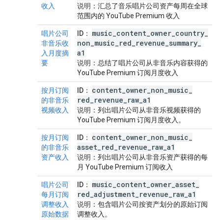
收入
说明
：汇总了音乐唱片公司资产每周在全球
范围内的 YouTube Premium 收入
music
_
content
_
owner
_
country
_
唱片公司
ID
：
non
_
music
_
red
_
revenue
_
summary
_
非音乐收
a1
入月度摘
要
说明
：总结了唱片公司从非音乐内容获得的
YouTube Premium 订阅月度收入
content
_
owner
_
non
_
music
_
按月订阅
ID
：
red
_
revenue
_
raw
_
a1
的非音乐
视频收入
说明
：列出唱片公司从非音乐视频获得的
YouTube Premium 订阅月度收入。
content
_
owner
_
non
_
music
_
按月订阅
ID
：
asset
_
red
_
revenue
_
raw
_
a1
的非音乐
资产收入
说明
：列出唱片公司从非音乐资产获得的每
月 YouTube Premium 订阅收入
music
_
content
_
owner
_
asset
_
唱片公司
ID
：
red
_
adjustment
_
revenue
_
raw
_
a1
每月订阅
调整收入
说明
：包含唱片公司按资产划分的原始订阅
原始数据
调整收入。