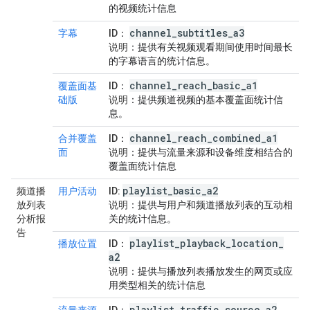
的视频统计信息
channel
_
subtitles
_
a3
字幕
ID
：
说明
：提供有关视频观看期间使用时间最长
的字幕语言的统计信息。
channel
_
reach
_
basic
_
a1
覆盖面基
ID
：
础版
说明
：提供频道视频的基本覆盖面统计信
息。
channel
_
reach
_
combined
_
a1
合并覆盖
ID
：
面
说明
：提供与流量来源和设备维度相结合的
覆盖面统计信息
playlist
_
basic
_
a2
频道播
用户活动
ID:
放列表
说明
：提供与用户和频道播放列表的互动相
分析报
关的统计信息。
告
playlist
_
playback
_
location
_
播放位置
ID
：
a2
说明
：提供与播放列表播放发生的网页或应
用类型相关的统计信息
playlist
_
traffic
_
source
_
a2