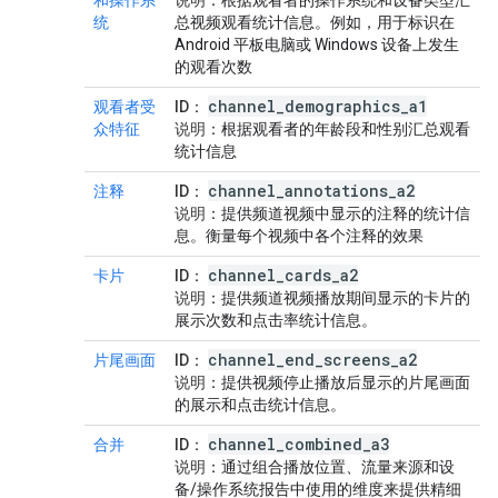
和操作系
说明
：根据观看者的操作系统和设备类型汇
统
总视频观看统计信息。例如，用于标识在
Android 平板电脑或 Windows 设备上发生
的观看次数
channel
_
demographics
_
a1
观看者受
ID
：
众特征
说明
：根据观看者的年龄段和性别汇总观看
统计信息
channel
_
annotations
_
a2
注释
ID
：
说明
：提供频道视频中显示的注释的统计信
息。衡量每个视频中各个注释的效果
channel
_
cards
_
a2
卡片
ID
：
说明
：提供频道视频播放期间显示的卡片的
展示次数和点击率统计信息。
channel
_
end
_
screens
_
a2
片尾画面
ID
：
说明
：提供视频停止播放后显示的片尾画面
的展示和点击统计信息。
channel
_
combined
_
a3
合并
ID
：
说明
：通过组合播放位置、流量来源和设
备/操作系统报告中使用的维度来提供精细