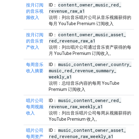
content
_
owner
_
music
_
red
_
按月订阅
ID
：
revenue
_
raw
_
a1
的音乐视
频收入
说明
：列出音乐唱片公司从音乐视频获得的
每月 YouTube Premium 订阅收入
content
_
owner
_
music
_
asset
_
按月订阅
ID
：
red
_
revenue
_
raw
_
a1
的音乐资
产收入
说明
：列出唱片公司通过音乐资产获得的每
月 YouTube Premium 订阅收入。
music
_
content
_
owner
_
country
_
每周音乐
ID
：
music
_
red
_
revenue
_
summary
_
收入摘要
weekly
_
a1
说明
：总结音乐内容的每周 YouTube
Premium 订阅收入
music
_
content
_
owner
_
red
_
唱片公司
ID
：
revenue
_
raw
_
weekly
_
a1
每周视频
收入
说明
：列出音乐唱片公司每周从视频获得的
YouTube Premium 收入。
music
_
content
_
owner
_
asset
_
唱片公司
ID
：
red
_
revenue
_
raw
_
weekly
_
a1
每周资产