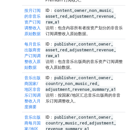
Premium 订阅收入。
content
_
owner
_
non
_
music
_
按月订阅
ID
：
asset
_
red
_
adjustment
_
revenue
_
的非音乐
raw
_
a1
资产订阅
调整收入
说明
：包含内容所有者按资产划分的非音乐
原始数据
订阅调整收入原始数据。
publisher
_
content
_
owner
_
每月音乐
ID
：
asset
_
red
_
adjustment
_
revenue
_
出版商资
raw
_
a1
产订阅调
整收入原
说明
：包含音乐出版商的音乐资产订阅调整
始数据
收入原始数据。
publisher
_
content
_
owner
_
音乐出版
ID
：
country
_
non
_
music
_
red
_
商国家/
adjustment
_
revenue
_
summary
_
a1
地区非音
乐订阅调
说明
：按国家/地区汇总音乐出版商的非音
整收入月
乐订阅调整收入。
度摘要
publisher
_
content
_
owner
_
音乐出版
ID
：
country
_
music
_
red
_
adjustment
_
商每月国
revenue
_
summary
_
a1
家/地区