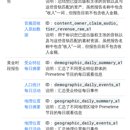
告
说明
：总结您已提出版权主张的音轨以及与
这些音轨匹配的资产。虽然报告名称中包含
“收入”一词，但报告目前不包含收入金额。
content
_
owner
_
claim
_
audio
_
音频层收
ID
：
tier
_
revenue
_
raw
_
a1
入原始数
据
说明
：用于标识您已提出版权主张的音轨以
及与这些音轨匹配的素材资源。虽然报告名
称中包含“收入”一词，但报告目前不包含收
入金额。
demographic
_
daily
_
summary
_
a1
黄金时
受众特征
ID
：
段报告
每日摘要
说明
：汇总了不同受众特征群体的
Primetime 节目的每日观看信息
demographic
_
daily
_
events
_
a1
人口统计
ID
：
每日活动
说明
：汇总受众特征每日事件
geographic
_
daily
_
summary
_
a1
地理位置
ID
：
每日摘要
说明
：汇总了不同地理区域中 Primetime
节目的每日观看信息
geographic
_
daily
_
events
_
a1
地理位置
ID
：
每日活动
说明
：汇总地理位置每日事件