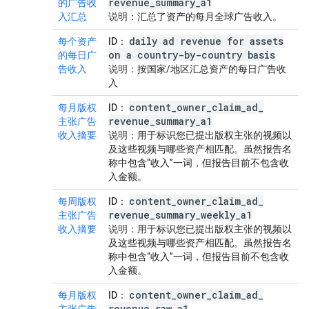
revenue
_
summary
_
a1
的广告收
入汇总
说明
：汇总了资产的每月全球广告收入。
daily ad revenue for assets
每个资产
ID
：
on a country-by-country basis
的每日广
告收入
说明
：按国家/地区汇总资产的每日广告收
入
content
_
owner
_
claim
_
ad
_
每月版权
ID
：
revenue
_
summary
_
a1
主张广告
收入摘要
说明
：用于标识您已提出版权主张的视频以
及这些视频与哪些资产相匹配。虽然报告名
称中包含“收入”一词，但报告目前不包含收
入金额。
content
_
owner
_
claim
_
ad
_
每周版权
ID
：
revenue
_
summary
_
weekly
_
a1
主张广告
收入摘要
说明
：用于标识您已提出版权主张的视频以
及这些视频与哪些资产相匹配。虽然报告名
称中包含“收入”一词，但报告目前不包含收
入金额。
content
_
owner
_
claim
_
ad
_
每月版权
ID
：
revenue
_
raw
_
a1