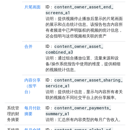
content
_
owner
_
asset
_
end
_
片尾画面
ID
：
screens
_
a1
说明
：提供视频停止播放后显示的片尾画面
的展示和点击统计信息。该报告包含内容所
有者频道中已声明版权的视频的统计信息，
还会指明与这些视频相关联的资产
content
_
owner
_
asset
_
合并
ID
：
combined
_
a3
说明
：通过组合播放位置、流量来源和设
备/操作系统报告中使用的维度，提供精细
的视频统计信息。
content
_
owner
_
asset
_
sharing
_
内容分享
ID
：
service
_
a1
（按平
台）
说明
：提供统计信息，显示与内容所有者关
联的视频在不同社交平台上的分享频率。
content
_
owner
_
payments
_
系统管
每月付款
ID
：
summary
_
a1
理的财
摘要
务摘要
说明
：汇总所有内容类型的每月广告收入。
content
_
owner
_
global
_
ad
_