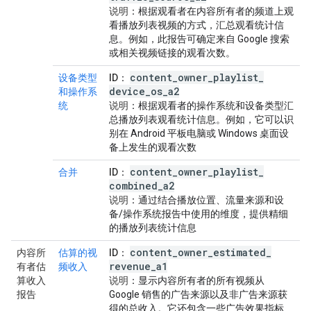
说明
：根据观看者在内容所有者的频道上观
看播放列表视频的方式，汇总观看统计信
息。例如，此报告可确定来自 Google 搜索
或相关视频链接的观看次数。
content
_
owner
_
playlist
_
设备类型
ID
：
device
_
os
_
a2
和操作系
统
说明
：根据观看者的操作系统和设备类型汇
总播放列表观看统计信息。例如，它可以识
别在 Android 平板电脑或 Windows 桌面设
备上发生的观看次数
content
_
owner
_
playlist
_
合并
ID
：
combined
_
a2
说明
：通过结合播放位置、流量来源和设
备/操作系统报告中使用的维度，提供精细
的播放列表统计信息
content
_
owner
_
estimated
_
内容所
估算的视
ID
：
revenue
_
a1
有者估
频收入
算收入
说明
：显示内容所有者的所有视频从
报告
Google 销售的广告来源以及非广告来源获
得的总收入。它还包含一些广告效果指标