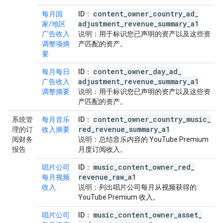
content
_
owner
_
country
_
ad
_
每月国
ID
：
adjustment
_
revenue
_
summary
_
a1
家/地区
广告收入
说明
：用于标识您已声明的资产以及这些资
调整项摘
产匹配的资产。
要
content
_
owner
_
day
_
ad
_
每月每日
ID
：
adjustment
_
revenue
_
summary
_
a1
广告收入
调整摘要
说明
：用于标识您已声明的资产以及这些资
产匹配的资产。
content
_
owner
_
country
_
music
_
系统管
每月音乐
ID
：
red
_
revenue
_
summary
_
a1
理的订
收入摘要
阅财务
说明
：总结音乐内容的 YouTube Premium
报告
月度订阅收入。
music
_
content
_
owner
_
red
_
唱片公司
ID
：
revenue
_
raw
_
a1
每月视频
收入
说明
：列出唱片公司每月从视频获得的
YouTube Premium 收入。
music
_
content
_
owner
_
asset
_
唱片公司
ID
：