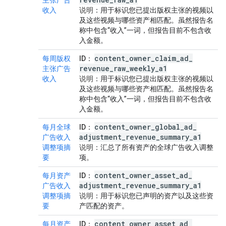
主张广告
收入
说明
：用于标识您已提出版权主张的视频以
及这些视频与哪些资产相匹配。虽然报告名
称中包含“收入”一词，但报告目前不包含收
入金额。
content
_
owner
_
claim
_
ad
_
每周版权
ID
：
revenue
_
raw
_
weekly
_
a1
主张广告
收入
说明
：用于标识您已提出版权主张的视频以
及这些视频与哪些资产相匹配。虽然报告名
称中包含“收入”一词，但报告目前不包含收
入金额。
content
_
owner
_
global
_
ad
_
每月全球
ID
：
adjustment
_
revenue
_
summary
_
a1
广告收入
调整项摘
说明
：汇总了所有资产的全球广告收入调整
要
项。
content
_
owner
_
asset
_
ad
_
每月资产
ID
：
adjustment
_
revenue
_
summary
_
a1
广告收入
调整项摘
说明
：用于标识您已声明的资产以及这些资
要
产匹配的资产。
content
_
owner
_
asset
_
ad
_
每月资产
ID
：