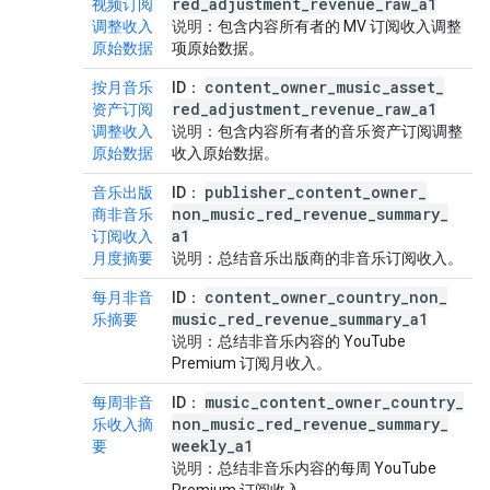
red
_
adjustment
_
revenue
_
raw
_
a1
视频订阅
调整收入
说明
：包含内容所有者的 MV 订阅收入调整
原始数据
项原始数据。
content
_
owner
_
music
_
asset
_
按月音乐
ID
：
red
_
adjustment
_
revenue
_
raw
_
a1
资产订阅
调整收入
说明
：包含内容所有者的音乐资产订阅调整
原始数据
收入原始数据。
publisher
_
content
_
owner
_
音乐出版
ID
：
non
_
music
_
red
_
revenue
_
summary
_
商非音乐
a1
订阅收入
月度摘要
说明
：总结音乐出版商的非音乐订阅收入。
content
_
owner
_
country
_
non
_
每月非音
ID
：
music
_
red
_
revenue
_
summary
_
a1
乐摘要
说明
：总结非音乐内容的 YouTube
Premium 订阅月收入。
music
_
content
_
owner
_
country
_
每周非音
ID
：
non
_
music
_
red
_
revenue
_
summary
_
乐收入摘
weekly
_
a1
要
说明
：总结非音乐内容的每周 YouTube