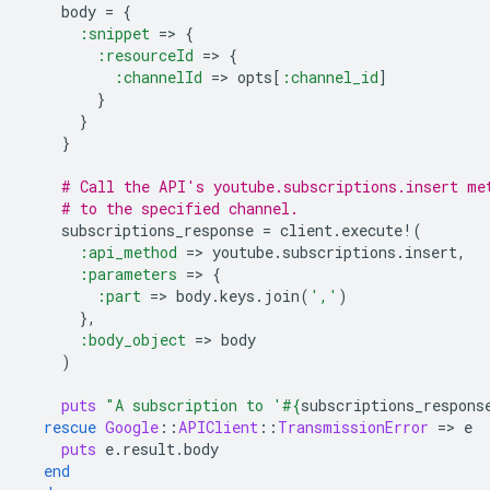
body
=
{
:snippet
=
>
{
:resourceId
=
>
{
:channelId
=
>
opts
[
:channel_id
]
}
}
}
# Call the API's youtube.subscriptions.insert me
# to the specified channel.
subscriptions_response
=
client
.
execute!
(
:api_method
=
>
youtube
.
subscriptions
.
insert
,
:parameters
=
>
{
:part
=
>
body
.
keys
.
join
(
','
)
},
:body_object
=
>
body
)
puts
"A subscription to '
#{
subscriptions_respons
rescue
Google
::
APIClient
::
TransmissionError
=
>
e
puts
e
.
result
.
body
end