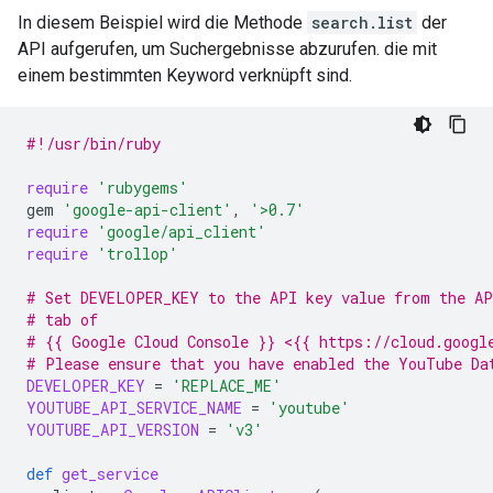
In diesem Beispiel wird die Methode
search.list
der
API aufgerufen, um Suchergebnisse abzurufen. die mit
einem bestimmten Keyword verknüpft sind.
#!/usr/bin/ruby
require
'rubygems'
gem
'google-api-client'
,
'>0.7'
require
'google/api_client'
require
'trollop'
# Set DEVELOPER_KEY to the API key value from the AP
# tab of
# {{ Google Cloud Console }} <{{ https://cloud.googl
# Please ensure that you have enabled the YouTube Da
DEVELOPER_KEY
=
'REPLACE_ME'
YOUTUBE_API_SERVICE_NAME
=
'youtube'
YOUTUBE_API_VERSION
=
'v3'
def
get_service