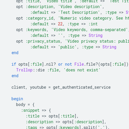
opt
:title
,
'Video title'
,
:default
=
>
'Test Tit
opt
:description
,
'Video description'
,
:default
=
>
'Test Description'
,
:type
=
>
S
opt
:category_id
,
'Numeric video category. See h
:default
=
>
22
,
:type
=
>
:int
opt
:keywords
,
'Video keywords, comma-separated'
:default
=
>
''
,
:type
=
>
String
opt
:privacy_status
,
'Video privacy status: publ
:default
=
>
'public'
,
:type
=
>
String
end
if
opts
[
:file
].
nil?
or
not
File
.
file?
(
opts
[
:file
]
)
Trollop
::
die
:file
,
'does not exist'
end
client
,
youtube
=
get_authenticated_service
begin
body
=
{
:snippet
=
>
{
:title
=
>
opts
[
:title
]
,
:description
=
>
opts
[
:description
]
,
:tags
=
>
opts
[
:keywords
].
split
(
','
),