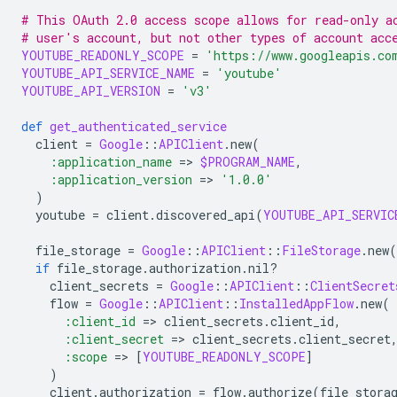
# This OAuth 2.0 access scope allows for read-only a
# user's account, but not other types of account acc
YOUTUBE_READONLY_SCOPE
=
'https://www.googleapis.co
YOUTUBE_API_SERVICE_NAME
=
'youtube'
YOUTUBE_API_VERSION
=
'v3'
def
get_authenticated_service
client
=
Google
::
APIClient
.
new
(
:application_name
=
>
$PROGRAM_NAME
,
:application_version
=
>
'1.0.0'
)
youtube
=
client
.
discovered_api
(
YOUTUBE_API_SERVIC
file_storage
=
Google
::
APIClient
::
FileStorage
.
new
(
if
file_storage
.
authorization
.
nil?
client_secrets
=
Google
::
APIClient
::
ClientSecret
flow
=
Google
::
APIClient
::
InstalledAppFlow
.
new
(
:client_id
=
>
client_secrets
.
client_id
,
:client_secret
=
>
client_secrets
.
client_secret
:scope
=
>
[
YOUTUBE_READONLY_SCOPE
]
)
client
.
authorization
=
flow
.
authorize
(
file_stora