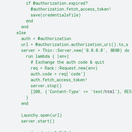
        if @authorization.expired?
          @authorization.fetch_access_token!
          save(credentialsFile)
        end
      end
    else
      auth = @authorization
      url = @authorization.authorization_uri().to_s
      server = Thin::Server.new('0.0.0.0', 8080) do
        run lambda { |env|
          # Exchange the auth code & quit
          req = Rack::Request.new(env)
          auth.code = req['code']
          auth.fetch_access_token!
          server.stop()
          [200, {'Content-Type' => 'text/
html
'}, RES
        }
      end
      Launchy.open(url)
      server.start()