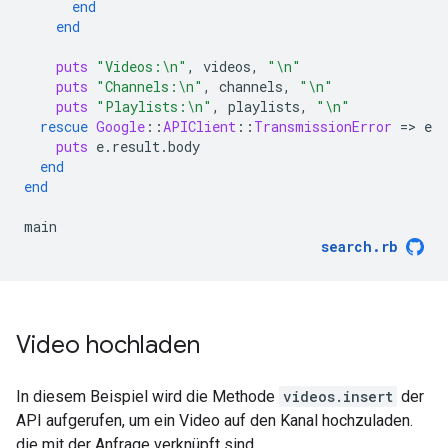
end
end
puts
"Videos:
\n
"
,
videos
,
"
\n
"
puts
"Channels:
\n
"
,
channels
,
"
\n
"
puts
"Playlists:
\n
"
,
playlists
,
"
\n
"
rescue
Google
::
APIClient
::
TransmissionError
=
>
e
puts
e
.
result
.
body
end
end
main
search
.
rb
Video hochladen
In diesem Beispiel wird die Methode
videos.insert
der
API aufgerufen, um ein Video auf den Kanal hochzuladen.
die mit der Anfrage verknüpft sind.