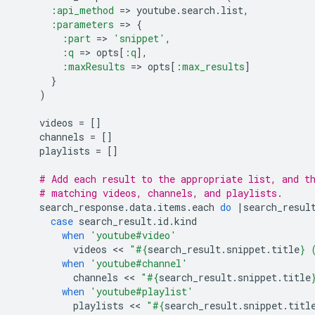
:api_method
=
>
youtube
.
search
.
list
,
:parameters
=
>
{
:part
=
>
'snippet'
,
:q
=
>
opts
[
:q
]
,
:maxResults
=
>
opts
[
:max_results
]
}
)
videos
=
[]
channels
=
[]
playlists
=
[]
# Add each result to the appropriate list, and t
# matching videos, channels, and playlists.
search_response
.
data
.
items
.
each
do
|
search_resul
case
search_result
.
id
.
kind
when
'youtube#video'
videos
 << 
"
#{
search_result
.
snippet
.
title
}
 
when
'youtube#channel'
channels
 << 
"
#{
search_result
.
snippet
.
title
when
'youtube#playlist'
playlists
 << 
"
#{
search_result
.
snippet
.
titl