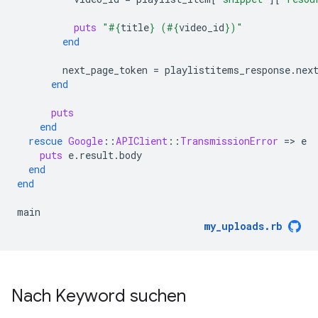
puts
"
#{
title
}
 (
#{
video_id
}
)"
end
next_page_token
=
playlistitems_response
.
nex
end
puts
end
rescue
Google
::
APIClient
::
TransmissionError
=
>
e
puts
e
.
result
.
body
end
end
main
my_uploads
.
rb
Nach Keyword suchen