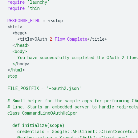
require
'launchy'
require
'thin'
RESPONSE_HTML
=
<<
stop
<
html
<
head
<
title>OAuth
2
Flow
Complete
<
/
title
<
/head
  <body>
    You have successfully completed the OAuth 2 flow
  </
body
>

<
/html
stop
FILE_POSTFIX = '-oauth2.json'
# Small helper for the sample apps for performing OA
# line. Starts an embedded server to handle redirect
class CommandLineOAuthHelper
  def initialize(scope)
    credentials = Google::APIClient::ClientSecrets.l
    @authorization = Signet::OAuth2::Client.new(