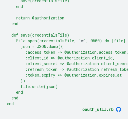
      save(credentialsFile)
    end
    return @authorization
  end
  def save(credentialsFile)
    File.open(credentialsFile, '
w
', 0600) do |file|
      json = JSON.dump({
        :access_token => @authorization.access_token
        :client_id => @authorization.client_id,
        :client_secret => @authorization.client_secr
        :refresh_token => @authorization.refresh_tok
        :token_expiry => @authorization.expires_at
      })
      file.write(json)
    end
  end
end
oauth_util.rb