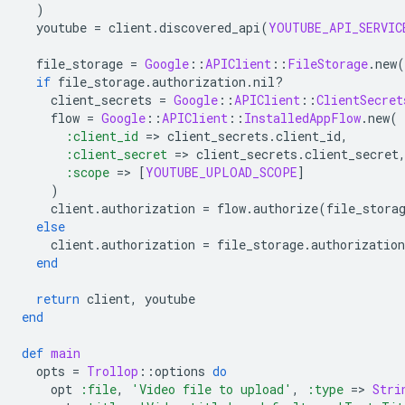
)
youtube
=
client
.
discovered_api
(
YOUTUBE_API_SERVIC
file_storage
=
Google
::
APIClient
::
FileStorage
.
new
(
if
file_storage
.
authorization
.
nil?
client_secrets
=
Google
::
APIClient
::
ClientSecret
flow
=
Google
::
APIClient
::
InstalledAppFlow
.
new
(
:client_id
=
>
client_secrets
.
client_id
,
:client_secret
=
>
client_secrets
.
client_secret
:scope
=
>
[
YOUTUBE_UPLOAD_SCOPE
]
)
client
.
authorization
=
flow
.
authorize
(
file_stora
else
client
.
authorization
=
file_storage
.
authorization
end
return
client
,
youtube
end
def
main
opts
=
Trollop
::
options
do
opt
:file
,
'Video file to upload'
,
:type
=
>
Stri