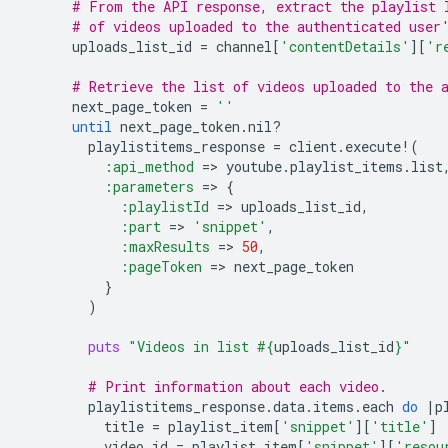
# From the API response, extract the playlist 
# of videos uploaded to the authenticated user
uploads_list_id
=
channel
[
'contentDetails'
][
'r
# Retrieve the list of videos uploaded to the 
next_page_token
=
''
until
next_page_token
.
nil?
playlistitems_response
=
client
.
execute!
(
:api_method
=
>
youtube
.
playlist_items
.
list
:parameters
=
>
{
:playlistId
=
>
uploads_list_id
,
:part
=
>
'snippet'
,
:maxResults
=
>
50
,
:pageToken
=
>
next_page_token
}
)
puts
"Videos in list 
#{
uploads_list_id
}
"
# Print information about each video.
playlistitems_response
.
data
.
items
.
each
do
|
p
title
=
playlist_item
[
'snippet'
][
'title'
]
video_id
=
playlist_item
[
'snippet'
][
'resou