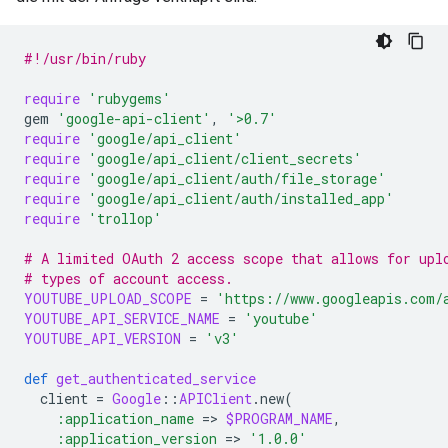
#!/usr/bin/ruby
require
'rubygems'
gem
'google-api-client'
,
'>0.7'
require
'google/api_client'
require
'google/api_client/client_secrets'
require
'google/api_client/auth/file_storage'
require
'google/api_client/auth/installed_app'
require
'trollop'
# A limited OAuth 2 access scope that allows for upl
# types of account access.
YOUTUBE_UPLOAD_SCOPE
=
'https://www.googleapis.com/
YOUTUBE_API_SERVICE_NAME
=
'youtube'
YOUTUBE_API_VERSION
=
'v3'
def
get_authenticated_service
client
=
Google
::
APIClient
.
new
(
:application_name
=
>
$PROGRAM_NAME
,
:application_version
=
>
'1.0.0'