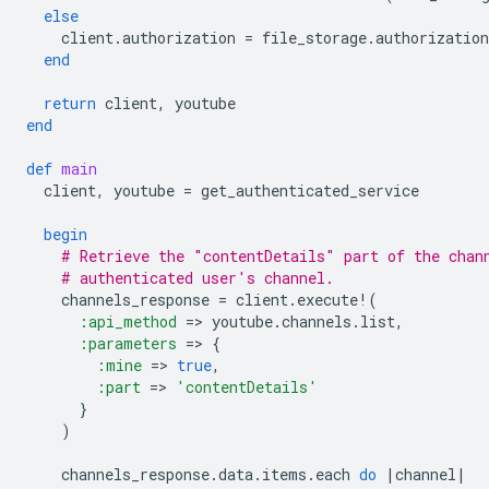
else
client
.
authorization
=
file_storage
.
authorization
end
return
client
,
youtube
end
def
main
client
,
youtube
=
get_authenticated_service
begin
# Retrieve the "contentDetails" part of the chan
# authenticated user's channel.
channels_response
=
client
.
execute!
(
:api_method
=
>
youtube
.
channels
.
list
,
:parameters
=
>
{
:mine
=
>
true
,
:part
=
>
'contentDetails'
}
)
channels_response
.
data
.
items
.
each
do
|
channel
|