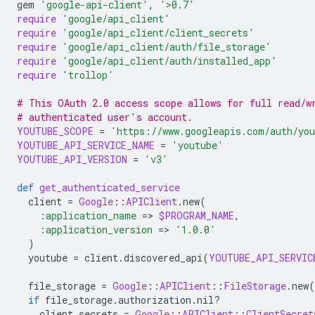
gem
'google-api-client'
,
'>0.7'
require
'google/api_client'
require
'google/api_client/client_secrets'
require
'google/api_client/auth/file_storage'
require
'google/api_client/auth/installed_app'
require
'trollop'
# This OAuth 2.0 access scope allows for full read/w
# authenticated user's account.
YOUTUBE_SCOPE
=
'https://www.googleapis.com/auth/yo
YOUTUBE_API_SERVICE_NAME
=
'youtube'
YOUTUBE_API_VERSION
=
'v3'
def
get_authenticated_service
client
=
Google
::
APIClient
.
new
(
:application_name
=
>
$PROGRAM_NAME
,
:application_version
=
>
'1.0.0'
)
youtube
=
client
.
discovered_api
(
YOUTUBE_API_SERVIC
file_storage
=
Google
::
APIClient
::
FileStorage
.
new
(
if
file_storage
.
authorization
.
nil?
client_secrets
=
Google
::
APIClient
::
ClientSecret