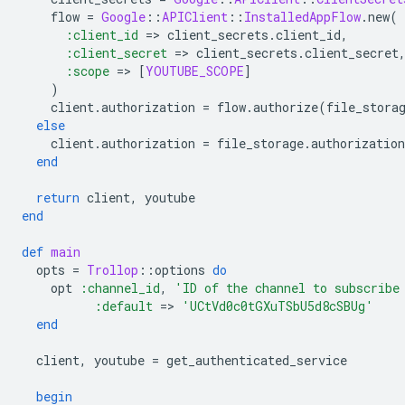
flow
=
Google
::
APIClient
::
InstalledAppFlow
.
new
(
:client_id
=
>
client_secrets
.
client_id
,
:client_secret
=
>
client_secrets
.
client_secret
:scope
=
>
[
YOUTUBE_SCOPE
]
)
client
.
authorization
=
flow
.
authorize
(
file_stora
else
client
.
authorization
=
file_storage
.
authorization
end
return
client
,
youtube
end
def
main
opts
=
Trollop
::
options
do
opt
:channel_id
,
'ID of the channel to subscribe
:default
=
>
'UCtVd0c0tGXuTSbU5d8cSBUg'
end
client
,
youtube
=
get_authenticated_service
begin