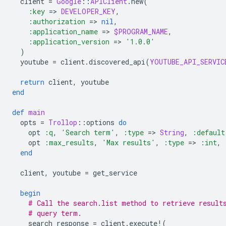
client
=
Google
::
APIClient
.
new
(
:key
=
>
DEVELOPER_KEY
,
:authorization
=
>
nil
,
:application_name
=
>
$PROGRAM_NAME
,
:application_version
=
>
'1.0.0'
)
youtube
=
client
.
discovered_api
(
YOUTUBE_API_SERVIC
return
client
,
youtube
end
def
main
opts
=
Trollop
::
options
do
opt
:q
,
'Search term'
,
:type
=
>
String
,
:default
opt
:max_results
,
'Max results'
,
:type
=
>
:int
,
end
client
,
youtube
=
get_service
begin
# Call the search.list method to retrieve result
# query term.
search_response
=
client
.
execute!
(