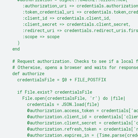
      :authorization_uri => credentials.authorizatio
      :token_credential_uri => credentials.token_cre
      :client_id => credentials.client_id,
      :client_secret => credentials.client_secret,
      :redirect_uri => credentials.redirect_uris.fir
      :scope => scope
    )
  end
  # Request authorization. Checks to see if a local 
  # Otherwise, opens a browser and waits for respons
  def authorize
    credentialsFile = $0 + FILE_POSTFIX
    if File.exist? credentialsFile
      File.open(credentialsFile, 'r') do |file|
        credentials = JSON.load(file)
        @authorization.access_token = credentials['a
        @authorization.client_id = credentials['clie
        @authorization.client_secret = credentials['
        @authorization.refresh_token = credentials['
        @authorization.expires_in = (Time.parse(cred