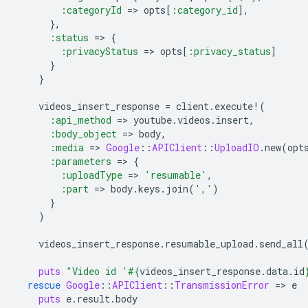
:categoryId
=
>
opts
[
:category_id
]
,
},
:status
=
>
{
:privacyStatus
=
>
opts
[
:privacy_status
]
}
}
videos_insert_response
=
client
.
execute!
(
:api_method
=
>
youtube
.
videos
.
insert
,
:body_object
=
>
body
,
:media
=
>
Google
::
APIClient
::
UploadIO
.
new
(
opt
:parameters
=
>
{
:uploadType
=
>
'resumable'
,
:part
=
>
body
.
keys
.
join
(
','
)
}
)
videos_insert_response
.
resumable_upload
.
send_all
puts
"Video id '
#{
videos_insert_response
.
data
.
id
rescue
Google
::
APIClient
::
TransmissionError
=
>
e
puts
e
.
result
.
body