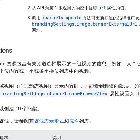
url
从 API 为第 1 步返回的响应中提取
属性的值。
channels.update
调用
方法可更新频道的品牌推广设
brandingSettings.image.bannerExternalUrl
网址。
ions
on
资源包含有关频道选择展示的一组视频的信息。例如，某个
上传内容或一个或多个播放列表中的视频。
览视图（而非动态视图）显示内容时，才能看到频道的版块。如
的
brandingSettings.channel.showBrowseView
属性设置为
t
创建 10 个搁架。
资源，请参阅其
资源表示形式
和
属性
列表。
 请求
说明