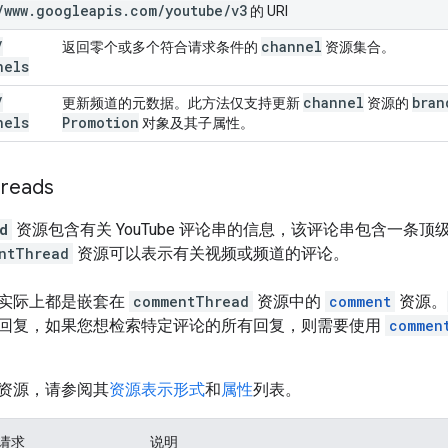
/
www
.
googleapis
.
com
/
youtube
/
v3
的 URI
/
channel
返回零个或多个符合请求条件的
资源集合。
nels
/
channel
bran
更新频道的元数据。此方法仅支持更新
资源的
nels
Promotion
对象及其子属性。
hreads
d
资源包含有关 YouTube 评论串的信息，该评论串包含一条
ntThread
资源可以表示有关视频或频道的评论。
实际上都是嵌套在
commentThread
资源中的
comment
资源。
回复，如果您想检索特定评论的所有回复，则需要使用
commen
资源，请参阅其
资源表示形式
和
属性
列表。
 请求
说明