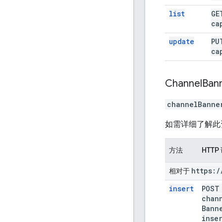
list
G
ca
update
P
ca
Channel
Ban
channelBanne
如需详细了解此
方法
HTTP
https:
/
相对于
insert
POS
chan
Bann
inse