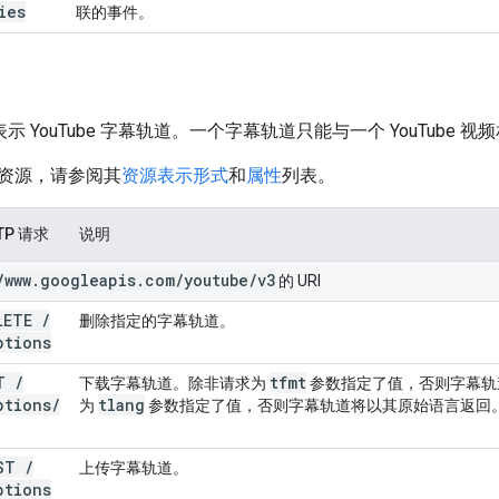
ies
联的事件。
示 YouTube 字幕轨道。一个字幕轨道只能与一个 YouTube 视
资源，请参阅其
资源表示形式
和
属性
列表。
TP 请求
说明
/
www
.
googleapis
.
com
/
youtube
/
v3
的 URI
LETE
/
删除指定的字幕轨道。
ptions
ET
/
tfmt
下载字幕轨道。除非请求为
参数指定了值，否则字幕轨
ptions
/
tlang
为
参数指定了值，否则字幕轨道将以其原始语言返回
ST
/
上传字幕轨道。
ptions