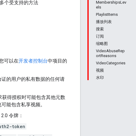
或多个受支持的方法
MembershipsLev
els
PlaylistItems
播放列表
搜索
订阅
缩略图
VideoAbuseRep
ortReasons
牌。您可以在
开发者控制台
中项目的
VideoCategories
视频
水印
验证的用户的私有数据的任何请
请求获得授权时可能包含其他元数
也可能包含私享视频。
2.0 令牌：
uth2-token