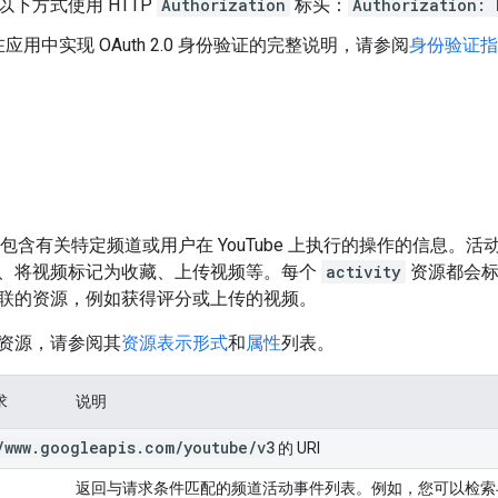
以下方式使用 HTTP
Authorization
标头：
Authorization: 
应用中实现 OAuth 2.0 身份验证的完整说明，请参阅
身份验证指
包含有关特定频道或用户在 YouTube 上执行的操作的信息。活动
、将视频标记为收藏、上传视频等。每个
activity
资源都会标
联的资源，例如获得评分或上传的视频。
资源，请参阅其
资源表示形式
和
属性
列表。
求
说明
/
www
.
googleapis
.
com
/
youtube
/
v3
的 URI
返回与请求条件匹配的频道活动事件列表。例如，您可以检索