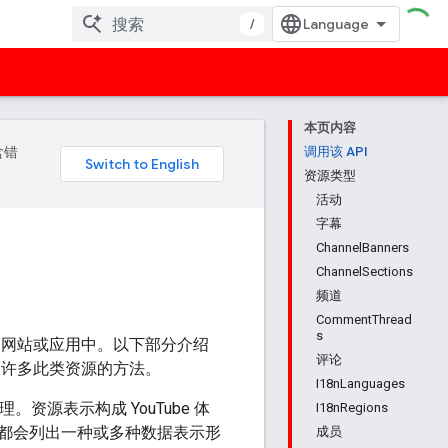
/
本页内容
含错
调用该 API
资源类型
活动
字幕
ChannelBanners
ChannelSections
频道
CommentThread
s
入自己的网站或应用中。以下部分介绍
评论
删除许多此类资源的方法。
I18nLanguages
资源表示构成 YouTube 体
I18nRegions
都会列出一种或多种数据表示形
成员