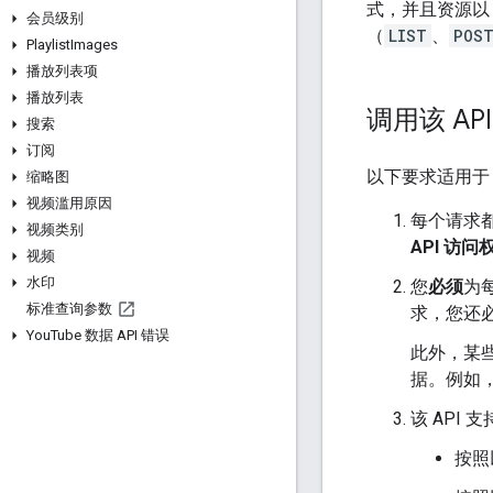
式，并且资源以
会员级别
（
LIST
、
POS
Playlist
Images
播放列表项
播放列表
调用该 API
搜索
订阅
以下要求适用于 Yo
缩略图
视频滥用原因
每个请求都
视频类别
API 访问
视频
水印
您
必须
为
标准查询参数
求，您还
You
Tube 数据 API 错误
此外，某
据。例如
该 API 
按照