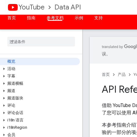
YouTube
Data API
首页
指南
参考文档
示例
支持
误。
概览
活动
首页
产品
Y
字幕
频道横幅
API Ref
频道
频道版块
借助 YouTub
评论
了您可以使用 A
评论会话
i18n 语言
本参考指南介绍了
i18n
Region
验的一部分的项
会员