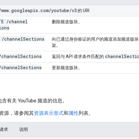
/
www
.
googleapis
.
com
/
youtube
/
v3
的 URI
ETE
/
channel
删除频道版块。
ions
T
/
channel
Sections
向已通过身份验证的用户的频道添加频道版块。
架。
/
channel
Sections
channel
Secti
返回与 API 请求条件匹配的
/
channel
Sections
更新频道版块。
含有关 YouTube 频道的信息。
资源，请参阅其
资源表示形式
和
属性
列表。
 请求
说明