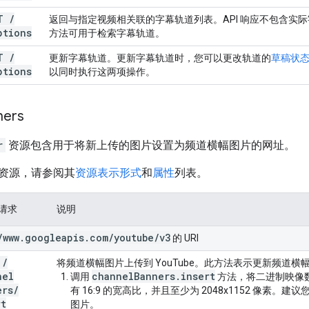
ET
/
返回与指定视频相关联的字幕轨道列表。API 响应不包含实
ptions
方法可用于检索字幕轨道。
UT
/
更新字幕轨道。更新字幕轨道时，您可以更改轨道的
草稿状
ptions
以同时执行这两项操作。
ners
r
资源包含用于将新上传的图片设置为频道横幅图片的网址。
资源，请参阅其
资源表示形式
和
属性
列表。
 请求
说明
/
www
.
googleapis
.
com
/
youtube
/
v3
的 URI
T
/
将频道横幅图片上传到 YouTube。此方法表示更新频道
nel
channelBanners.insert
调用
方法，将二进制映像数据
ers
/
有 16:9 的宽高比，并且至少为 2048x1152 像素。建议您上
rt
图片。