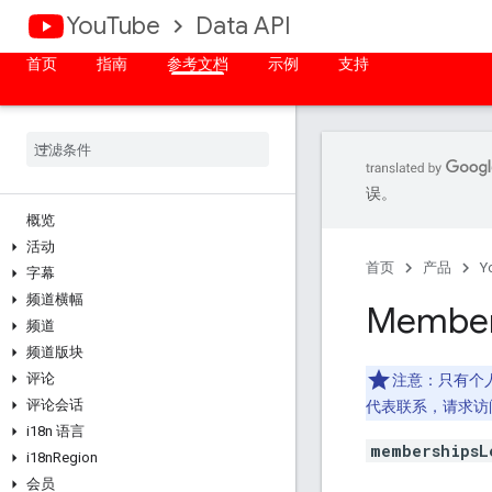
YouTube
Data API
首页
指南
参考文档
示例
支持
误。
概览
活动
首页
产品
Y
字幕
频道横幅
Member
频道
频道版块
评论
注意：只有个人创
评论会话
代表联系，请求访
i18n 语言
membershipsL
i18n
Region
会员