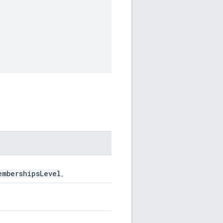
emberships
Level
。