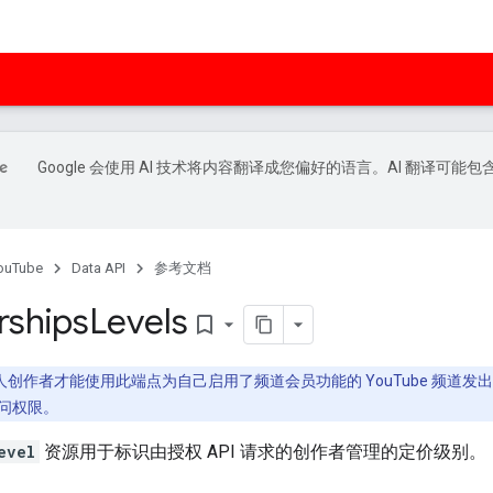
Google 会使用 AI 技术将内容翻译成您偏好的语言。AI 翻译可能包
ouTube
Data API
参考文档
ships
Levels
bookmark_border
作者才能使用此端点为自己启用了频道会员功能的 YouTube 频道发出请求。请
问权限。
evel
资源用于标识由授权 API 请求的创作者管理的定价级别。