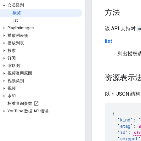
会员级别
方法
概览
list
该 API 支持对
m
Playlist
Images
播放列表项
list
播放列表
搜索
列出授权
订阅
缩略图
视频滥用原因
资源表示
视频类别
视频
以下 JSON 结
水印
标准查询参数
You
Tube 数据 API 错误
{

  "
kind
": "
  "
etag
": 
e
  "
id
": 
str
  "
snippet
"