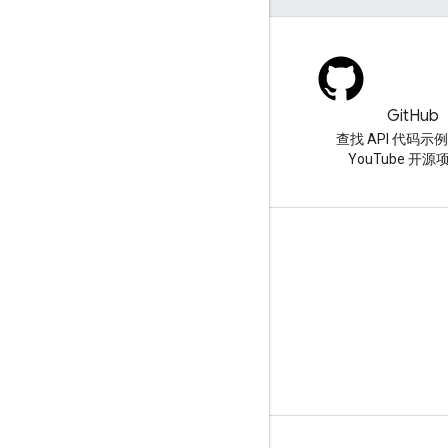
博客
GitHub
YouTube 博客上的最新资讯
查找 API 代码示
YouTube 开源
工具
Google APIs Explorer
YouTube 播放器演示
配置订阅按钮