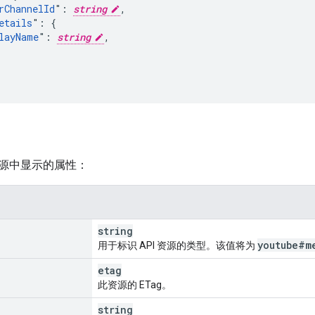
rChannelId
": 
string
,

etails
": {

layName
": 
string
,

源中显示的属性：
string
youtube#m
用于标识 API 资源的类型。该值将为
etag
此资源的 ETag。
string