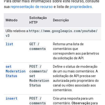
Para obter mais informações sobre este recurso, consulte
sua
representação de recurso
e lista de
propriedades
.
Solicitação
Método
Descrição
HTTP
https:
/
/
www
.
googleapis
.
com
/
youtube
/
URIs relativos a
v3
list
GET
/
Retorna uma lista de
comments
comentários que
correspondem aos parâmetros
da solicitação de API.
set
POST
/
Define o status de moderação
Moderation
comments
/
de um ou mais comentários. A
Status
set
solicitação de API precisa ser
Moderation
autorizada pelo proprietário do
Status
canal ou vídeo associado aos
comentários.
insert
POST
/
Cria uma resposta para um
comments
comentário.
Observação
:para