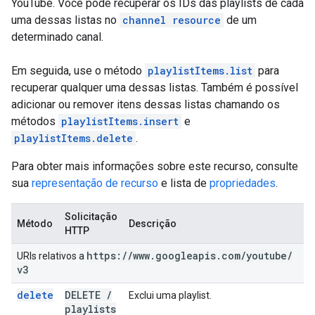
YouTube. Você pode recuperar os IDs das playlists de cada
uma dessas listas no
channel resource
de um
determinado canal.
Em seguida, use o método
playlistItems.list
para
recuperar qualquer uma dessas listas. Também é possível
adicionar ou remover itens dessas listas chamando os
métodos
playlistItems.insert
e
playlistItems.delete
.
Para obter mais informações sobre este recurso, consulte
sua
representação de recurso
e lista de
propriedades
.
Solicitação
Método
Descrição
HTTP
https:
/
/
www
.
googleapis
.
com
/
youtube
/
URIs relativos a
v3
delete
DELETE
/
Exclui uma playlist.
playlists