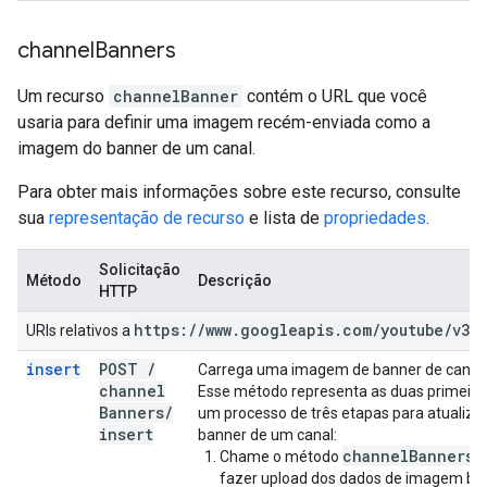
channel
Banners
Um recurso
channelBanner
contém o URL que você
usaria para definir uma imagem recém-enviada como a
imagem do banner de um canal.
Para obter mais informações sobre este recurso, consulte
sua
representação de recurso
e lista de
propriedades
.
Solicitação
Método
Descrição
HTTP
https:
/
/
www
.
googleapis
.
com
/
youtube
/
v3
URIs relativos a
insert
POST
/
Carrega uma imagem de banner de canal
channel
Esse método representa as duas primeira
Banners
/
um processo de três etapas para atualiz
insert
banner de um canal:
channelBanners.
Chame o método
fazer upload dos dados de imagem bin