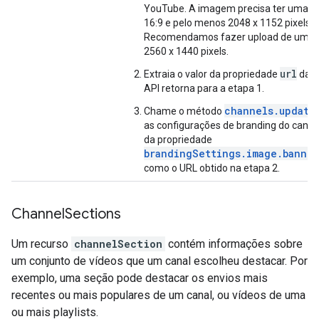
YouTube. A imagem precisa ter uma p
16:9 e pelo menos 2048 x 1152 pixels.
Recomendamos fazer upload de uma
2560 x 1440 pixels.
url
Extraia o valor da propriedade
da r
API retorna para a etapa 1.
channels.update
Chame o método
as configurações de branding do canal. 
da propriedade
brandingSettings.image.banner
como o URL obtido na etapa 2.
Channel
Sections
Um recurso
channelSection
contém informações sobre
um conjunto de vídeos que um canal escolheu destacar. Por
exemplo, uma seção pode destacar os envios mais
recentes ou mais populares de um canal, ou vídeos de uma
ou mais playlists.