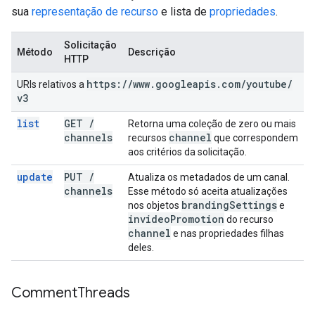
sua
representação de recurso
e lista de
propriedades
.
Solicitação
Método
Descrição
HTTP
https:
/
/
www
.
googleapis
.
com
/
youtube
/
URIs relativos a
v3
list
GET
/
Retorna uma coleção de zero ou mais
channels
channel
recursos
que correspondem
aos critérios da solicitação.
update
PUT
/
Atualiza os metadados de um canal.
channels
Esse método só aceita atualizações
branding
Settings
nos objetos
e
invideo
Promotion
do recurso
channel
e nas propriedades filhas
deles.
Comment
Threads