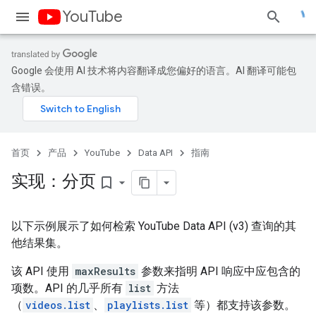
YouTube
Google 会使用 AI 技术将内容翻译成您偏好的语言。AI 翻译可能包
含错误。
首页
产品
YouTube
Data API
指南
实现：分页
bookmark_border
以下示例展示了如何检索 YouTube Data API (v3) 查询的其
他结果集。
该 API 使用
maxResults
参数来指明 API 响应中应包含的
项数。API 的几乎所有
list
方法
（
videos.list
、
playlists.list
等）都支持该参数。