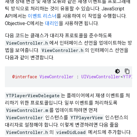
재생 상태 변경 및 재생 오류와 같은 재생 이벤트를 프로그래매
틱 방식으로 처리하는 것이 유용할 수 있습니다. JavaScript
API에서는
이벤트 리스너
를 사용하여 이 작업을 수행합니다.
Objective-C에서는
대리인
을 사용하면 됩니다.
다음 코드는 클래스가 대리자 프로토콜을 준수하도록
ViewController.h
에서 인터페이스 선언을 업데이트하는 방
법을 보여줍니다.
ViewController.h
의 인터페이스 선언을
다음과 같이 변경합니다.
@interface
ViewController
:
UIViewController
<
YTPla
YTPlayerViewDelegate
는 플레이어에서 재생 이벤트를 처
리하기 위한 프로토콜입니다. 일부 이벤트를 처리하도록
ViewController.m
를 업데이트하려면 먼저
ViewController
인스턴스를
YTPlayerView
인스턴스의
대리자로 설정해야 합니다. 이렇게 변경하려면 다음 줄을
ViewController.h
의
viewDidLoad
메서드에 추가합니다.