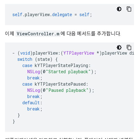
self
.
playerView
.
delegate
=
self
;
이제
ViewController.m
에 다음 메서드를 추가합니다.
-
(
void
)
playerView
:(
YTPlayerView
*)
playerView did
switch
(
state
)
{
case
 kYTPlayerStatePlaying
:
NSLog
(@
"Started playback"
);
break
;
case
 kYTPlayerStatePaused
:
NSLog
(@
"Paused playback"
);
break
;
default
:
break
;
}
}