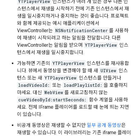
YTPlayerView
인스턴스가 여러 개 있는 경우 다른 인
스턴스에서 재생을 시작하기 전에 기존 인스턴스에서 재
생을 일시중지하거나 중지하는 것이 좋습니다. 프로젝트
와 함께 제공되는 예시 애플리케이션에서
ViewController는
NSNotificationCenter
를 사용하
여 재생이 시작되려고 하는 알림을 전달합니다. 다른
ViewController는 알림을 받으며
YTPlayerView
인스
턴스에서 재생을 일시중지합니다.
가능하면 기존의
YTPlayerView
인스턴스를 재사용합
니다. 뷰에서 동영상을 변경해야 할 때 새
UIView
인스
턴스 또는 새
YTPlayerView
인스턴스를 만들거나
loadVideoId:
또는
loadPlaylistId:
을 호출하지
마세요. 대신
WebView
를 새로고침하지 않는
cueVideoById:startSeconds:
함수 계열을 사용하
세요. 전체 IFrame 플레이어를 로드할 때 눈에 띄는 지연
이 있습니다.
비공개 동영상은 재생할 수 없지만
일부 공개 동영상
은
재생할 수 있습니다. 이 라이브러리는 기존 iframe 플레이