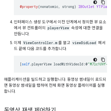
@property
(
nonatomic
,
 strong
)
IBOutlet
YTPlaye
인터페이스 생성 도구에서 이전 단계에서 정의한 뷰 요소
에서 뷰 컨트롤러의
playerView
속성에 대한 연결을
만듭니다.
이제
ViewController.m
를 열고
viewDidLoad
메서
드 끝에 다음 코드를 추가합니다.
[
self
.
playerView loadWithVideoId
:@
"M7lc1UVf-V
애플리케이션을 빌드하고 실행합니다. 동영상 썸네일이 로드되
면 동영상 썸네일을 탭하여 전체 화면 동영상 플레이어를 실행
합니다.
동영상 재생 제어하기