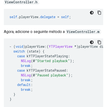
ViewController.h
.
self
.
playerView
.
delegate
=
self
;
Agora, adicione o seguinte método a
ViewController.m
:
-
(
void
)
playerView
:(
YTPlayerView
*)
playerView did
switch
(
state
)
{
case
 kYTPlayerStatePlaying
:
NSLog
(@
"Started playback"
);
break
;
case
 kYTPlayerStatePaused
:
NSLog
(@
"Paused playback"
);
break
;
default
:
break
;
}
}