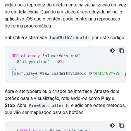
vídeo seja reproduzido diretamente na visualização em vez
de em tela cheia. Quando um vídeo é reproduzido inline, o
aplicativo iOS que o contém pode controlar a reprodução
de forma programática.
Substitua a chamada
loadWithVideoId:
por este código:
NSDictionary
*
playerVars 
=
@{
@
"playsinline"
:
@
1
,
};
[
self
.
playerView loadWithVideoId
:@
"M7lc1UVf-VE"
 pl
Abra o storyboard ou o criador de interface. Arraste dois
botões para a visualização, rotulando-os como
Play
e
Stop
. Abra
ViewController.h
e adicione estes métodos,
que vão ser mapeados para os botões:
-
(
IBAction
)
playVideo
:(
id
)
sender
;