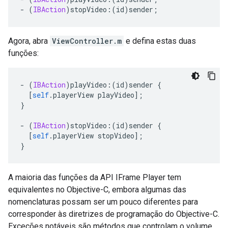
-
(
IBAction
)
stopVideo
:(
id
)
sender
;
Agora, abra
ViewController.m
e defina estas duas
funções:
-
(
IBAction
)
playVideo
:(
id
)
sender 
{
[
self
.
playerView playVideo
];
}
-
(
IBAction
)
stopVideo
:(
id
)
sender 
{
[
self
.
playerView stopVideo
];
}
A maioria das funções da API IFrame Player tem
equivalentes no Objective-C, embora algumas das
nomenclaturas possam ser um pouco diferentes para
corresponder às diretrizes de programação do Objective-C.
Exceções notáveis são métodos que controlam o volume