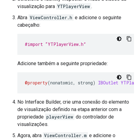
visualização para
YTPlayerView
.
Abra
ViewController.h
e adicione o seguinte
cabeçalho:
#import “YTPlayerView.h”
Adicione também a seguinte propriedade:
@property
(
nonatomic
,
 strong
)
IBOutlet
YTPlaye
No Interface Builder, crie uma conexão do elemento
de visualização definido na etapa anterior com a
propriedade
playerView
do controlador de
visualizações.
Agora, abra
ViewController.m
e adicione o