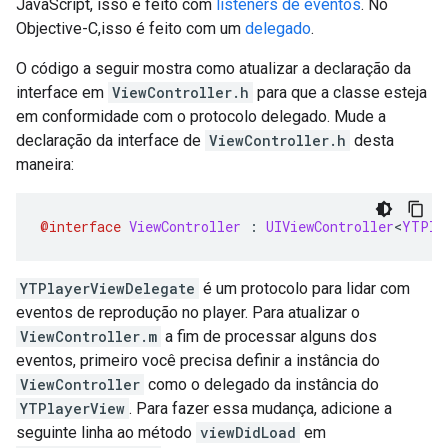
JavaScript, isso é feito com
listeners de eventos
. No
Objective-C,isso é feito com um
delegado
.
O código a seguir mostra como atualizar a declaração da
interface em
ViewController.h
para que a classe esteja
em conformidade com o protocolo delegado. Mude a
declaração da interface de
ViewController.h
desta
maneira:
@interface
ViewController
:
UIViewController
<
YTPla
YTPlayerViewDelegate
é um protocolo para lidar com
eventos de reprodução no player. Para atualizar o
ViewController.m
a fim de processar alguns dos
eventos, primeiro você precisa definir a instância do
ViewController
como o delegado da instância do
YTPlayerView
. Para fazer essa mudança, adicione a
seguinte linha ao método
viewDidLoad
em