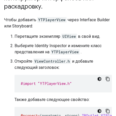
раскадровку
.
Чтобы добавить
YTPlayerView
через Interface Builder
или Storyboard:
Перетащите экземпляр
UIView
в свой вид.
Выберите Identity Inspector и измените класс
представления на
YTPlayerView
.
Откройте
ViewController.h
и добавьте
следующий заголовок:
#import “YTPlayerView.h”
Также добавьте следующее свойство:
@property
(
nonatomic
,
 strong
)
IBOutlet
YTPlaye