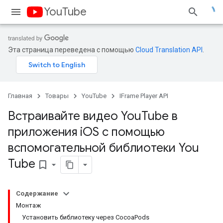
YouTube
Эта страница переведена с помощью
Cloud Translation API
.
Главная
Товары
YouTube
IFrame Player API
Встраивайте видео You
Tube в
приложения i
OS с помощью
вспомогательной библиотеки You
Tube
bookmark_border
Содержание
Монтаж
Установить библиотеку через CocoaPods