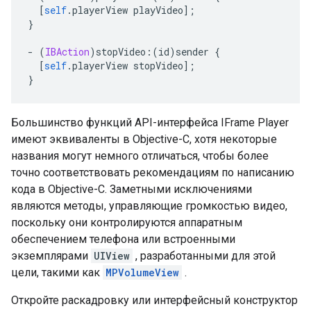
[
self
.
playerView playVideo
];
}
-
(
IBAction
)
stopVideo
:(
id
)
sender 
{
[
self
.
playerView stopVideo
];
}
Большинство функций API-интерфейса IFrame Player
имеют эквиваленты в Objective-C, хотя некоторые
названия могут немного отличаться, чтобы более
точно соответствовать рекомендациям по написанию
кода в Objective-C. Заметными исключениями
являются методы, управляющие громкостью видео,
поскольку они контролируются аппаратным
обеспечением телефона или встроенными
экземплярами
UIView
, разработанными для этой
цели, такими как
MPVolumeView
.
Откройте раскадровку или интерфейсный конструктор