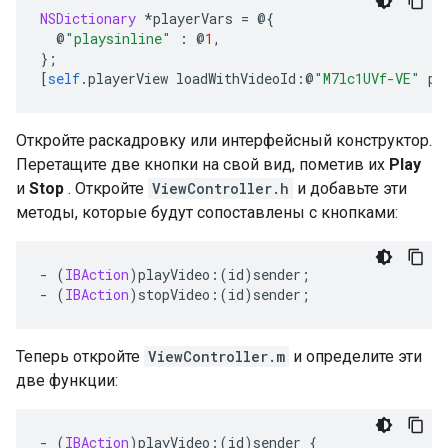
NSDictionary
*
playerVars 
=
@{
@
"playsinline"
:
@
1
,
};
[
self
.
playerView loadWithVideoId
:@
"M7lc1UVf-VE"
 pl
Откройте раскадровку или интерфейсный конструктор.
Перетащите две кнопки на свой вид, пометив их
Play
и
Stop
. Откройте
ViewController.h
и добавьте эти
методы, которые будут сопоставлены с кнопками:
-
(
IBAction
)
playVideo
:(
id
)
sender
;
-
(
IBAction
)
stopVideo
:(
id
)
sender
;
Теперь откройте
ViewController.m
и определите эти
две функции:
-
(
IBAction
)
playVideo
:(
id
)
sender 
{