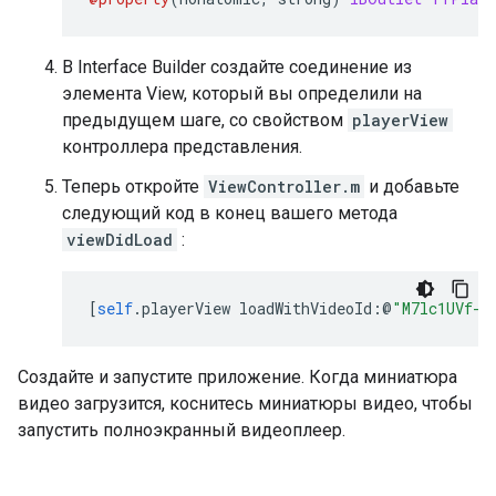
В Interface Builder создайте соединение из
элемента View, который вы определили на
предыдущем шаге, со свойством
playerView
контроллера представления.
Теперь откройте
ViewController.m
и добавьте
следующий код в конец вашего метода
viewDidLoad
:
[
self
.
playerView loadWithVideoId
:@
"M7lc1UVf-V
Создайте и запустите приложение. Когда миниатюра
видео загрузится, коснитесь миниатюры видео, чтобы
запустить полноэкранный видеоплеер.