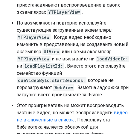
приостанавливают воспроизведение в своих
экземплярах
YTPlayerView
.
По возможности повторно используйте
существующие загруженные экземпляры
YTPlayerView
. Когда видео необходимо
изменить в представлении, не создавайте новый
экземпляр
UIView
или новый экземпляр
YTPlayerView
и не вызывайте ни
loadVideoId:
ни
loadPlaylistId:
. Вместо этого используйте
семейство функций
cueVideoById:startSeconds:
которые не
перезагружают
WebView
. Заметна задержка при
загрузке всего проигрывателя IFrame.
Этот проигрыватель не может воспроизводить
частные видео, но может воспроизводить
видео,
не включенные в список
. Поскольку эта
библиотека является оболочкой для