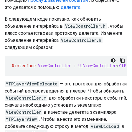
помощью
прослушивателей событий
. В Objective-C
это делается с помощью
делегата
.
В следующем коде показано, как обновить
объявление интерфейса в
ViewController.h
, чтобы
класс соответствовал протоколу делегата. Измените
объявление интерфейса
ViewController.h
следующим образом:
@interface
ViewController
:
UIViewController
<
YTPla
YTPlayerViewDelegate
— это протокол для обработки
событий воспроизведения в плеере. Чтобы обновить
ViewController.m
для обработки некоторых событий,
сначала необходимо установить экземпляр
ViewController
в качестве делегата экземпляра
YTPlayerView
. Чтобы внести это изменение,
добавьте следующую строку в метод
viewDidLoad
в