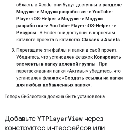
область в Xcode, они будут доступны в
разделе
Модули -> Модули разработки -> YouTube-
Player-iOS-Helper
и
Модули -> Модули
разработки -> YouTube-Player-iOS-Helper ->
Ресурсы
. В Finder они доступны в корневом
каталоге проекта в каталогах
Classes
и
Assets
.
Перетащите эти файлы и папки в свой проект.
Убедитесь, что установлен флажок
Копировать
элементы в папку целевой группы
. При
перетаскивании папки «Активы» убедитесь, что
установлен
флажок «Создать ссылки на папки
для любых добавленных папок»
.
Теперь библиотека должна быть установлена.
Добавьте
YTPlayer
View
через
конструктор интерфейсов или