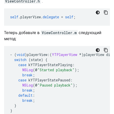
ViewController.h
.
self
.
playerView
.
delegate
=
self
;
Теперь добавьте в
ViewController.m
следующий
метод:
-
(
void
)
playerView
:(
YTPlayerView
*)
playerView did
switch
(
state
)
{
case
 kYTPlayerStatePlaying
:
NSLog
(@
"Started playback"
);
break
;
case
 kYTPlayerStatePaused
:
NSLog
(@
"Paused playback"
);
break
;
default
:
break
;
}
}