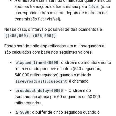
A emissora está inserindo o marcador quatro minutos
após as transições da transmissão para
live
. (isso
corresponde a três minutos depois de o stream de
transmissão ficar visível).
Nesse caso, o intervalo possível de deslocamentos é
[(485,000), (535,000)]
.
Esses horários são especificados em milissegundos e
são calculados com base nos seguintes valores:
elapsed_time=540000
: o stream de monitoramento
foi executado por nove minutos (540 segundos,
540.000 milissegundos) quando o método
liveBroadcasts.cuepoint
é chamado.
broadcast_delay=60000
– O stream de
transmissão atrasa por 60 segundos ou 60.000
milissegundos.
Δ=5000
: o buffer de cinco segundos quando o