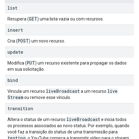
list
GET
Recupera (
) uma lista vazia ou com recursos.
insert
POST
Cria (
) um novo recurso.
update
PUT
Modifica (
) um recurso existente para propagar os dados
em sua solicitação.
bind
live
Broadcast
live
Vincula um recurso
a um recurso
Stream
ou remove esse vínculo.
transition
live
Broadcast
Altera o status de um recurso
e inicia todos
os processos associados ao novo status. Por exemplo, quando
você faz a transição do status de uma transmissão para
testing
, o YouTube começa a transmitir vídeo para o stream