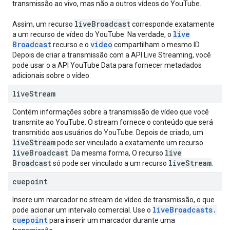
transmissão ao vivo, mas não a outros vídeos do YouTube.
live
Broadcast
Assim, um recurso
corresponde exatamente
live
a um recurso de vídeo do YouTube. Na verdade, o
Broadcast
video
recurso e o
compartilham o mesmo ID.
Depois de criar a transmissão com a API Live Streaming, você
pode usar o a API YouTube Data para fornecer metadados
adicionais sobre o vídeo.
live
Stream
Contém informações sobre a transmissão de vídeo que você
transmite ao YouTube. O stream fornece o conteúdo que será
transmitido aos usuários do YouTube. Depois de criado, um
live
Stream
pode ser vinculado a exatamente um recurso
live
Broadcast
live
. Da mesma forma, O recurso
Broadcast
live
Stream
só pode ser vinculado a um recurso
.
cuepoint
Insere um marcador no stream de vídeo de transmissão, o que
live
Broadcasts
.
pode acionar um intervalo comercial. Use o
cuepoint
para inserir um marcador durante uma