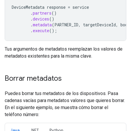
DeviceMetadata
response
=
service
.
partners
()
.
devices
()
.
metadata
(
PARTNER_ID
,
targetDeviceId
,
body
.
execute
();
Tus argumentos de metadatos reemplazan los valores de
metadatos existentes para la misma clave.
Borrar metadatos
Puedes borrar tus metadatos de los dispositivos. Pasa
cadenas vacías para metadatos valores que quieres borrar.
En el siguiente ejemplo, se muestra cómo borrar el
teléfono número:
Java
.NET
Python