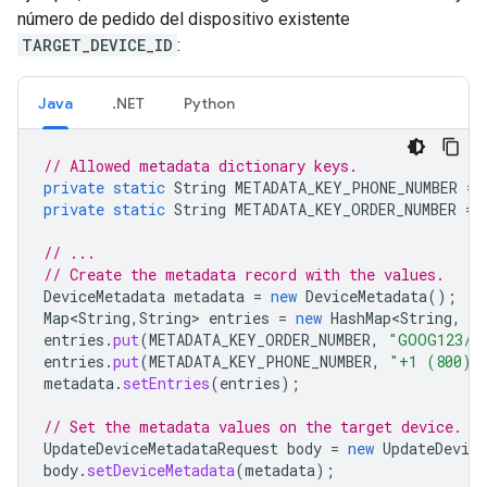
número de pedido del dispositivo existente
TARGET_DEVICE_ID
:
Java
.NET
Python
// Allowed metadata dictionary keys.
private
static
String
METADATA_KEY_PHONE_NUMBER
=
private
static
String
METADATA_KEY_ORDER_NUMBER
=
// ...
// Create the metadata record with the values.
DeviceMetadata
metadata
=
new
DeviceMetadata
();
Map<String
,
String
>
entries
=
new
HashMap<String
,
St
entries
.
put
(
METADATA_KEY_ORDER_NUMBER
,
"GOOG123/A
entries
.
put
(
METADATA_KEY_PHONE_NUMBER
,
"+1 (800) 
metadata
.
setEntries
(
entries
);
// Set the metadata values on the target device.
UpdateDeviceMetadataRequest
body
=
new
UpdateDevice
body
.
setDeviceMetadata
(
metadata
);