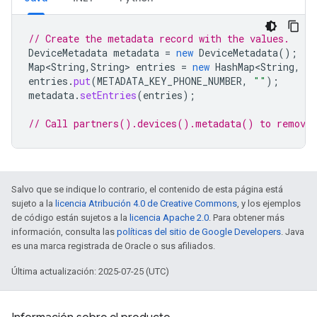
// Create the metadata record with the values.
DeviceMetadata
metadata
=
new
DeviceMetadata
();
Map<String
,
String
>
entries
=
new
HashMap<String
,
St
entries
.
put
(
METADATA_KEY_PHONE_NUMBER
,
""
);
metadata
.
setEntries
(
entries
);
// Call partners().devices().metadata() to remove 
Salvo que se indique lo contrario, el contenido de esta página está
sujeto a la
licencia Atribución 4.0 de Creative Commons
, y los ejemplos
de código están sujetos a la
licencia Apache 2.0
. Para obtener más
información, consulta las
políticas del sitio de Google Developers
. Java
es una marca registrada de Oracle o sus afiliados.
Última actualización: 2025-07-25 (UTC)