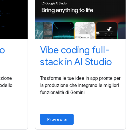
Vibe coding full-
mo
stack in AI Studio
Trasforma le tue idee in app pronte per
zione
la produzione che integrano le migliori
modello
funzionalità di Gemini.
Prova ora