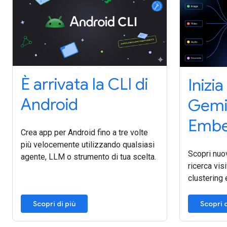
È arrivata la CLI di
Inizi
Android
Gemi
Embe
Crea app per Android fino a tre volte
più velocemente utilizzando qualsiasi
Scopri nuov
agente, LLM o strumento di tua scelta.
ricerca vis
clustering 
Scopri di più
Scopri d