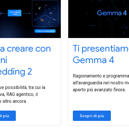
a a creare con
Ti presentia
ni
Gemma 4
dding 2
Ragionamento e programma
all'avanguardia nel nostro 
e possibilità, tra cui la
aperto più avanzato finora.
iva, RAG agentico, il
e altro ancora.
i più
Scopri di più