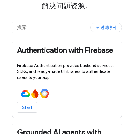
解决问题资源。
filter_list
过滤条件
Authentication with Firebase
Firebase Authentication provides backend services,
SDKs, and ready-made UI libraries to authenticate
users to your app.
Start
Grounded AI agents with