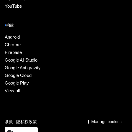
YouTube
构建
Android
Chrome
Firebase
Google AI Studio
Google Antigravity
Google Cloud
Google Play
View all
条款
隐私权政策
ICP证合字B2-20070004号
Manage cookies