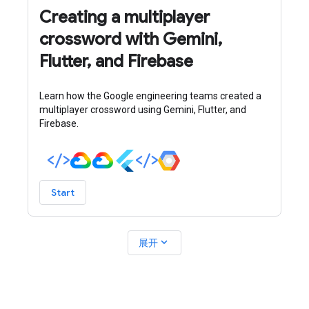
Creating a multiplayer
crossword with Gemini,
Flutter, and Firebase
Learn how the Google engineering teams created a
multiplayer crossword using Gemini, Flutter, and
Firebase.
Start
expand_more
展开