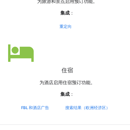
为旅游和景点启用预订功能。
集成
：
重定向
hotel
住宿
为酒店启用住宿预订功能。
集成
：
FBL 和酒店广告
搜索结果（欧洲经济区）