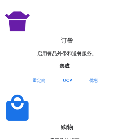
takeout_dining
订餐
启用餐品外带和送餐服务。
集成
：
重定向
UCP
优惠
local_mall
购物