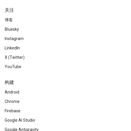
关注
博客
Bluesky
Instagram
LinkedIn
X (Twitter)
YouTube
构建
Android
Chrome
Firebase
Google AI Studio
Google Antigravity