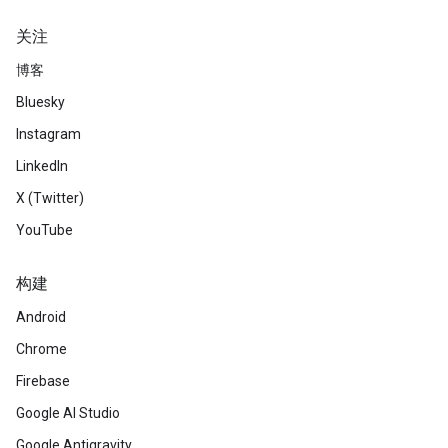
关注
博客
Bluesky
Instagram
LinkedIn
X (Twitter)
YouTube
构建
Android
Chrome
Firebase
Google AI Studio
Google Antigravity