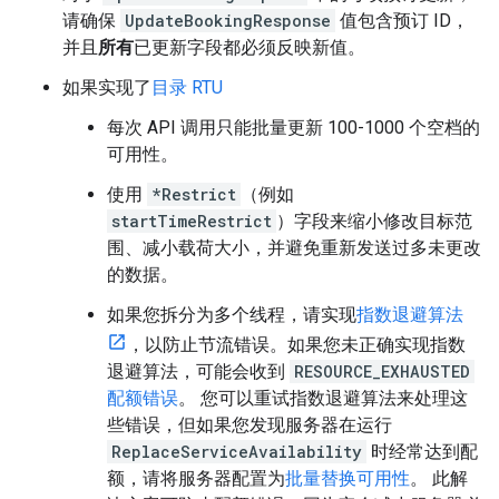
请确保
UpdateBookingResponse
值包含预订 ID，
并且
所有
已更新字段都必须反映新值。
如果实现了
目录 RTU
每次 API 调用只能批量更新 100-1000 个空档的
可用性。
使用
*Restrict
（例如
startTimeRestrict
）字段来缩小修改目标范
围、减小载荷大小，并避免重新发送过多未更改
的数据。
如果您拆分为多个线程，请实现
指数退避算法
，以防止节流错误。如果您未正确实现指数
退避算法，可能会收到
RESOURCE_EXHAUSTED
配额错误
。 您可以重试指数退避算法来处理这
些错误，但如果您发现服务器在运行
ReplaceServiceAvailability
时经常达到配
额，请将服务器配置为
批量替换可用性
。 此解