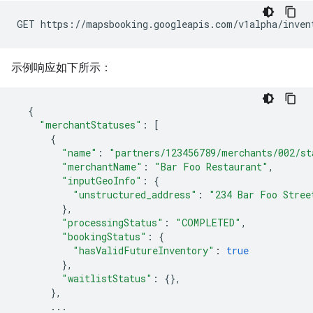
GET https://mapsbooking.googleapis.com/v1alpha/inven
示例响应如下所示：
{
"merchantStatuses"
:
[
{
"name"
:
"partners/123456789/merchants/002/st
"merchantName"
:
"Bar Foo Restaurant"
,
"inputGeoInfo"
:
{
"unstructured_address"
:
"234 Bar Foo Stree
},
"processingStatus"
:
"COMPLETED"
,
"bookingStatus"
:
{
"hasValidFutureInventory"
:
true
},
"waitlistStatus"
:
{},
},
...