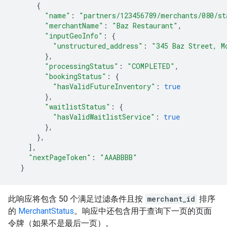
{
"name"
:
"partners/123456789/merchants/080/st
"merchantName"
:
"Baz Restaurant"
,
"inputGeoInfo"
:
{
"unstructured_address"
:
"345 Baz Street, M
},
"processingStatus"
:
"COMPLETED"
,
"bookingStatus"
:
{
"hasValidFutureInventory"
:
true
},
"waitlistStatus"
:
{
"hasValidWaitlistService"
:
true
},
},
],
"nextPageToken"
:
"AAABBBB"
}
此响应将包含 50 个满足过滤条件且按
merchant_id
排序
的
MerchantStatus
。响应中还包含用于查询下一页的页面
令牌（如果不是最后一页）。