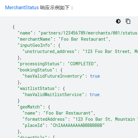
MerchantStatus
响应示例如下：
{
"name"
:
"partners/123456789/merchants/001/status
"merchantName"
:
"Foo Bar Restaurant"
,
"inputGeoInfo"
:
{
"unstructured_address"
:
"123 Foo Bar Street, M
},
"processingStatus"
:
"COMPLETED"
,
"bookingStatus"
:
{
"hasValidFutureInventory"
:
true
},
"waitlistStatus"
:
{
"hasValidWaitlistService"
:
true
}
"geoMatch"
:
{
"name"
:
"Foo Bar Restaurant"
,
"formattedAddress"
:
"123 Foo Bar St, Mountain 
"placeId"
:
"ChIAAAAAAAAABBBBBBBB"
},
"directUrls"
:
[