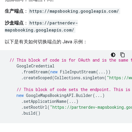
生产端点
：
https://mapsbooking.googleapis.com/
沙盒端点
：
https://partnerdev-
mapsbooking.googleapis.com/
以下是有关如何切换端点的 Java 示例：
// This block of code is for OAuth and is the same 
GoogleCredential
.
fromStream
(
new
FileInputStream
(...))
.
createScoped
(
Collections
.
singleton
(
"https://w
// This block of code sets the endpoint. This is
new
GoogleMapsBookingAPI
.
Builder
(...)
.
setApplicationName
(...)
.
setRootUrl
(
"https://partnerdev-mapsbooking.go
.
build
()