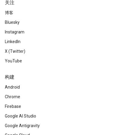
关注
博客
Bluesky
Instagram
LinkedIn
X (Twitter)
YouTube
构建
Android
Chrome
Firebase
Google AI Studio
Google Antigravity